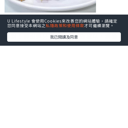
豉椒炒蜆
U Lifestyle 會使用Cookies來改善您的網站體驗，請確定
您同意接受本網站之
私隱政策和使用條款
才可繼續瀏覽。
值得一讚係吐沙得非常乾淨，一粒沙都食
唔到！鮮甜彈牙嘅蜆肉配上豉椒味，無論
我已閱讀及同意
當飯前小食或送飯都一流！
菠蘿咕嚕肉