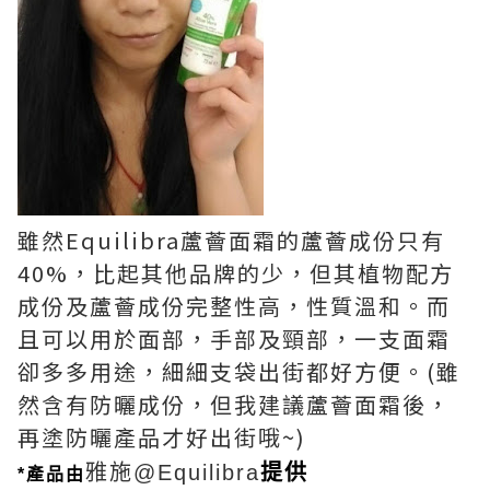
雖然Equilibra蘆薈面霜的蘆薈成份只有
40%，比起其他品牌的少，但其植物配方
成份及蘆薈成份完整性高，性質溫和。而
且可以用於面部，手部及頸部，一支面霜
卻多多用途，細細支袋出街都好方便。
(雖
然含有防曬成份，但我建議蘆薈面霜後，
再塗防曬產品才好出街哦~)
雅施@Equilibra
提供
*產品由