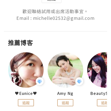
歡迎聯絡試用或出席活動事宜。

Email : michelle02532@gmail.com
推薦博客
h 夏沫
♥Eunice♥
Amy Ng
追蹤
追蹤
追蹤