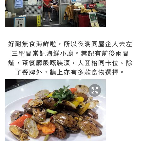
好耐無食海鮮啦，所以夜晚同屋企人去左
三聖間棠記海鮮小廚。棠記有前後兩間
舖，茶餐廳般嘅裝潢，大圓枱同卡位。除
了餐牌外，牆上亦有多款食物選擇。