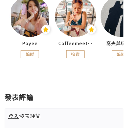
Poyee
Coffeemeetjojo
窩夫與蝦
追蹤
追蹤
追蹤
發表評論
登入
發表評論