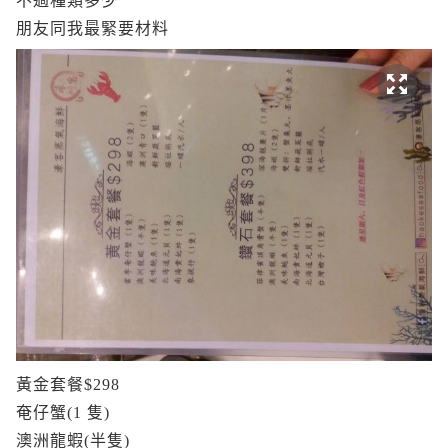
不過種類多少
朋友同我最緊要材料
黃金套餐$298
奄仔蟹(1 隻)
澳洲龍蝦(半隻)