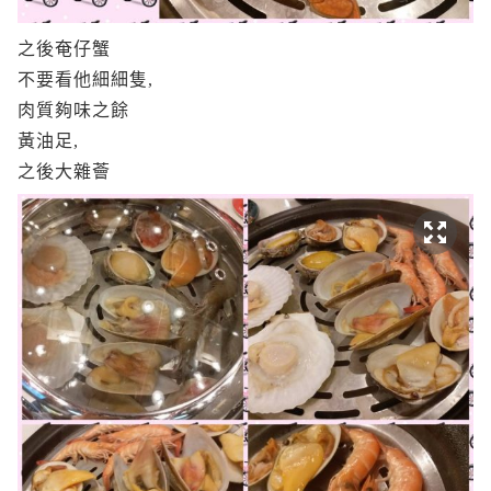
之後奄仔蟹
不要看他細細隻,
肉質夠味之餘
黃油足,
之後大雜薈