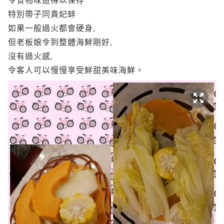
令食物味道得以保存
特別帶子同貴妃蚌
如果一般過火都會硬身,
但老板娘令到整體海鮮剛好,
沒有過火感,
令客人可以慢慢享受鮮甜美味海鮮。