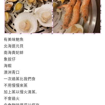
有
美味鮑魚
北海道元貝
南海貴妃蚌
象拔仔
海蝦
澳洲青口
一次過蒸比我們食
不用慢慢來蒸
加上蒸以慢火清蒸,
不會過火