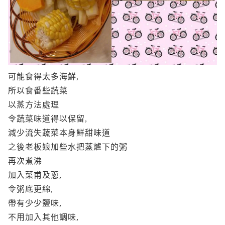
可能食得太多海鮮,
所以食番些蔬菜
以蒸方法處理
令蔬菜味道得以保留,
減少流失蔬菜本身鮮甜味道
之後老板娘加些水把蒸爐下的粥
再次煮沸
加入菜甫及蔥,
令粥底更綿,
帶有少少鹽味,
不用加入其他調味,