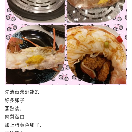
先清蒸澳洲龍蝦
好多卵子
蒸熟後,
肉質潔白
加上蛋黃色卵子,