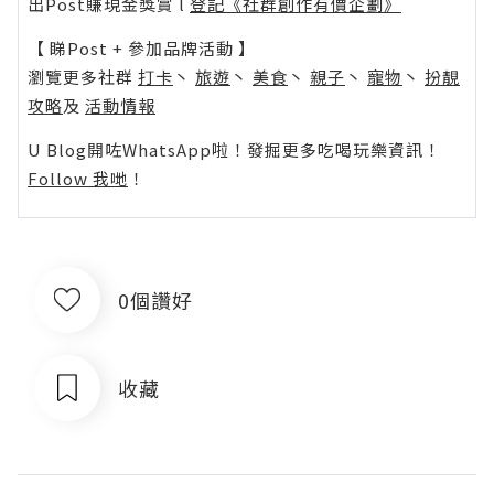
出Post賺現金獎賞 l
登記《社群創作有價企劃》
【 睇Post + 參加品牌活動 】
瀏覽更多社群
打卡
丶
旅遊
丶
美食
丶
親子
丶
寵物
丶
扮靚
攻略
及
活動情報
U Blog開咗WhatsApp啦！發掘更多吃喝玩樂資訊！
Follow 我哋
！
0個讚好
收藏