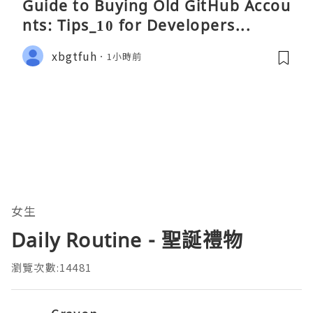
Guide to Buying Old GitHub Accou
nts: Tips_10 for Developers...
xbgtfuh
1小時前
女生
Daily Routine - 聖誕禮物
瀏覽次數:14481