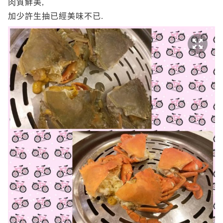
肉質鮮美,
加少許生抽已經美味不已.