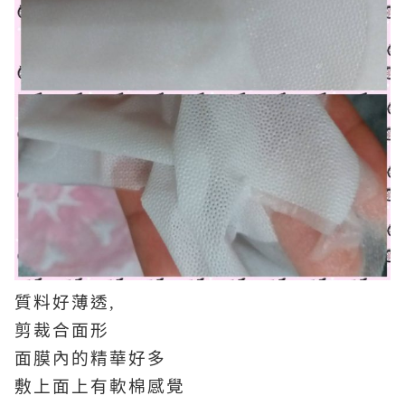
質料好薄透,
剪裁合面形
面膜內的精華好多
敷上面上有軟棉感覺