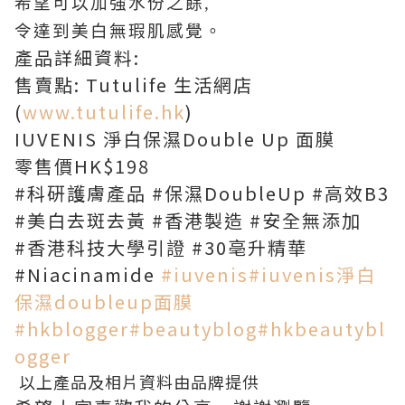
希望可以加強水份之餘,
令達到美白無瑕肌感覺。
產品詳細資料:
售賣點: Tutulife 生活網店
(
www.tutulife.hk
)
IUVENIS 淨白保濕Double Up 面膜
零售價HK$198
#科硏護膚產品 #保濕DoubleUp #高效B3
#美白去斑去黃 #香港製造 #安全無添加
#香港科技大學引證 #30亳升精華
#Niacinamide
#
iuvenis
#
iuvenis淨白
保濕doubleup面膜
#
hkblogger
#
beautyblog
#
hkbeautybl
ogger
以上產品及相片資料由品牌提供