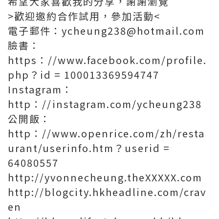
希望大家喜歡我的分享，謝謝瀏覽
>歡迎邀約合作試用，參加活動<
電子郵件：ycheung238@hotmail.com
臉書：
https：//www.facebook.com/profile.
php？id = 100013369594747
Instagram：
http：//instagram.com/ycheung238
公開飯：
http：//www.openrice.com/zh/resta
urant/userinfo.htm？userid =
64080557
http://yvonnecheung.theXXXXX.com
http://blogcity.hkheadline.com/crav
en