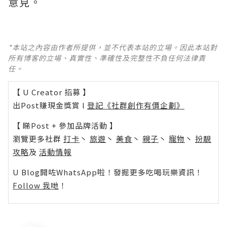
意見。
*本站之內容由作者所提供，並不代表本站的立場。因此本站對
所有博客的立場、真實性、準確性及完整性不負任何法律責
任。
【 U Creator 招募 】
出Post賺現金獎賞 l
登記《社群創作有價企劃》
【 睇Post + 參加品牌活動 】
瀏覽更多社群
打卡
丶
旅遊
丶
美食
丶
親子
丶
寵物
丶
扮靚
攻略
及
活動情報
U Blog開咗WhatsApp啦！發掘更多吃喝玩樂資訊！
Follow 我哋
！