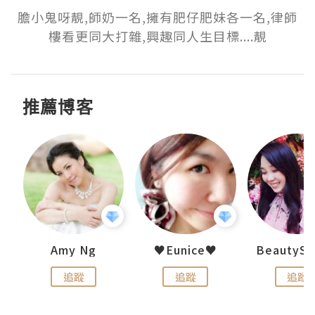
膽小鬼呀靚,師奶一名,擁有肥仔肥妹各一名,律師
樓看更同大打雜,興趣同人生目標....靚
推薦博客
h 夏沫
Amy Ng
♥Eunice♥
追蹤
追蹤
追蹤