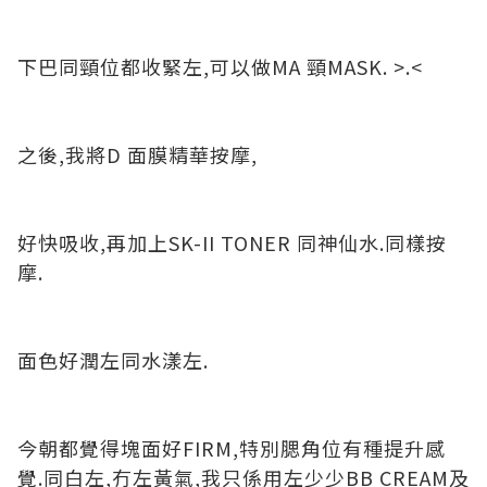
下巴同頸位都收緊左,可以做MA 頸MASK. >.<
之後,我將D 面膜精華按摩,
好快吸收,再加上SK-II TONER 同神仙水.同樣按
摩.
面色好潤左同水漾左.
今朝都覺得塊面好FIRM,特別腮角位有種提升感
覺.同白左,冇左黃氣,我只係用左少少BB CREAM及