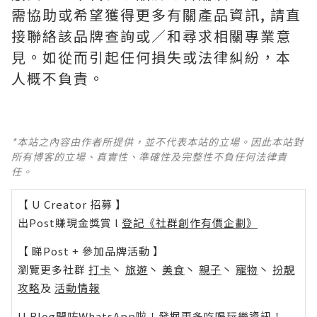
需協助或希望獲得更多有關產品資訊, 請直
接聯絡該品牌查詢或∕和尋求相關專業意
見。如從而引起任何損失或法律糾紛，本
人概不負責。
*本站之內容由作者所提供，並不代表本站的立場。因此本站對
所有博客的立場、真實性、準確性及完整性不負任何法律責
任。
【 U Creator 招募 】
出Post賺現金獎賞 l
登記《社群創作有價企劃》
【 睇Post + 參加品牌活動 】
瀏覽更多社群
打卡
丶
旅遊
丶
美食
丶
親子
丶
寵物
丶
扮靚
攻略
及
活動情報
U Blog開咗WhatsApp啦！發掘更多吃喝玩樂資訊！