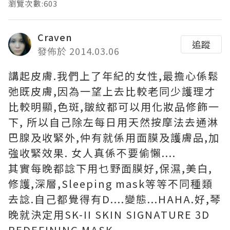
瀏覽次數:603
Craven
追蹤
發佈於 2014.03.06
講起皮膚.我們上了年紀的女性,最擔心係鬆
弛既皮膚,因為一望上去比較老同少護理才
比較明顯,色斑,皺紋都可以用化妝品修飾一
下, 所以自己除左每日用天然按摩法去通淋
巴腺及收緊外,仲有就係用面膜及護膚品,加
強收緊效果. 女人真係不要偷懶....
其實每晚都諗下用乜野面膜好,保濕,美白,
修護,深層,Sleeping mask等等不同種類
去諗.自己都覺得有D....變態...HAHA.好,琴
晚就決定用SK-II SKIN SIGNATURE 3D
REDEFINING MASK.