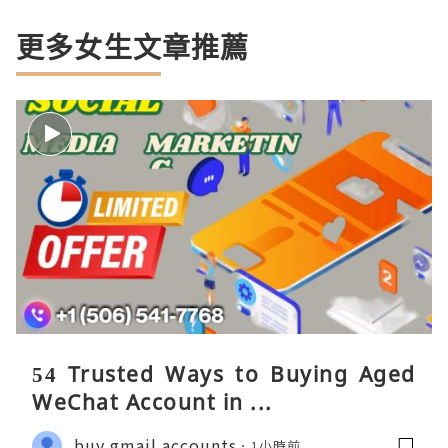
更多女生文章推薦
54 Trusted Ways to Buying Aged
WeChat Account in ...
buy gmail accounts
1小時前