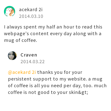
acekard 2i
2014.03.10
I alwayѕ spent mу half an hour to read this
webрage's cοntent every day along with a
mug of coffee.
Craven
2014.03.22
@acekard 2i
thanks you for your
persistent support to my website. a mug
of coffee is all you need per day, too. much
coffee is not good to your skin&gt;