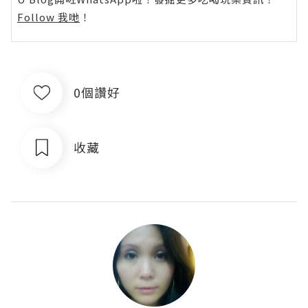
Follow 我哋
！
0個讚好
收藏