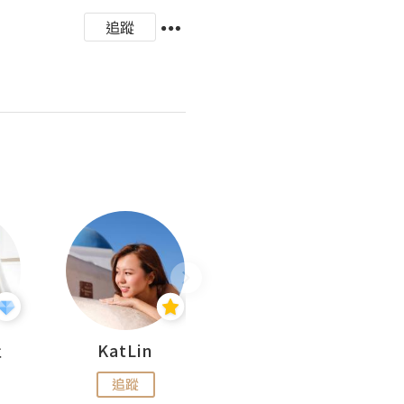
追蹤
杜
KatLin
Missmiki 米奇小姐
追蹤
追蹤