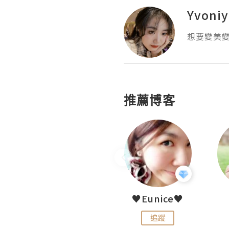
Yvoniy
想要變美
推薦博客
LoveCath 夏沫
♥Eunice♥
追蹤
追蹤