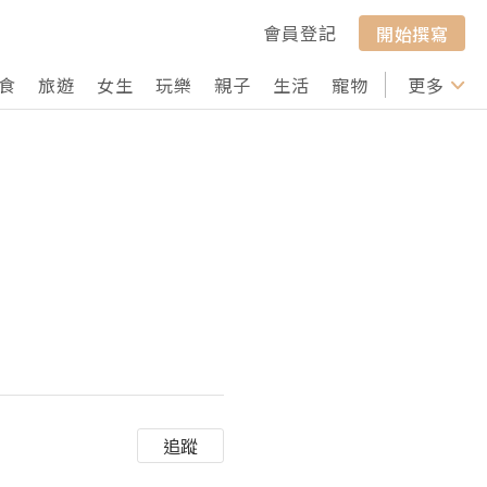
會員登記
開始撰寫
食
旅遊
女生
玩樂
親子
生活
寵物
行山
更多
打卡
物
追蹤