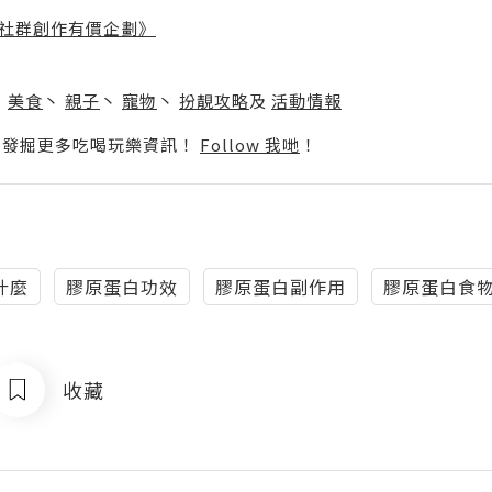
社群創作有價企劃》
】
丶
美食
丶
親子
丶
寵物
丶
扮靚攻略
及
活動情報
p啦！發掘更多吃喝玩樂資訊！
Follow 我哋
！
什麼
膠原蛋白功效
膠原蛋白副作用
膠原蛋白食
收藏