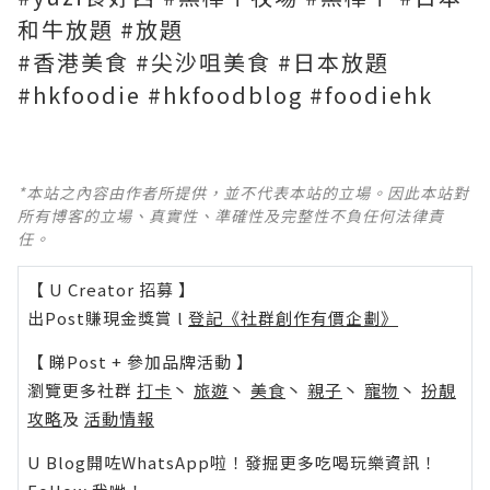
和牛放題 #放題
#香港美食 #尖沙咀美食 #日本放題
#hkfoodie #hkfoodblog #foodiehk
*本站之內容由作者所提供，並不代表本站的立場。因此本站對
所有博客的立場、真實性、準確性及完整性不負任何法律責
任。
【 U Creator 招募 】
出Post賺現金獎賞 l
登記《社群創作有價企劃》
【 睇Post + 參加品牌活動 】
瀏覽更多社群
打卡
丶
旅遊
丶
美食
丶
親子
丶
寵物
丶
扮靚
攻略
及
活動情報
U Blog開咗WhatsApp啦！發掘更多吃喝玩樂資訊！