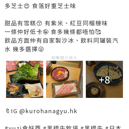
多芝士😍 食落好重芝士味
甜品有雪糕😙 有紫米、紅豆同榴槤味
一條仲好低卡🤪 食多幾條都唔怕🥰
飲品方面仲有自家製沙冰、飲料同罐裝汽
水 幾多選擇😜
點擊圖片放大
+8
🔖IG @kurohanagyu.hk
#yuzi食好西 #黑樺牛牧場 #黑樺牛 #日本