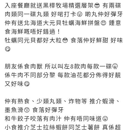
入座餐廳就送黑樺牧場精選層架😎 有兩碟
肉類同一碟丸類 好啱打卡😛 啲丸仲好彈牙
仲有送北海道大元貝牡蠣海鮮拼盤😍 鍾意
食海鮮嘅唔好錯過！
牡蠣同元貝都好大粒😳 食落仲好鮮甜 好味
😋
朋友係食肉獸 所以叫左8款肉每款一碟🤫
係牛肉不同部分黎 每款油花都分佈得好靚
又好味😋
仲有熟食、少類丸類、炸物等 推介蝦滑、
墨魚滑😙 食落好彈牙
和牛餃子咬落有肉汁 仲有唔同味道😛
小食推介芝士拉絲蝦餅同芝士薯餅 真係超