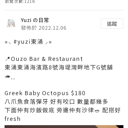
瀏覽次數:1218
Yuzi の日常
追蹤
發佈於 2022.12.06
⋆⸜ #yuzi東涌 ⸝⋆
📍Ouzo Bar & Restaurant
東涌東涌海濱路8號海堤灣畔地下G號舖
🦔⸒⸒
Greek Baby Octopus $180
八爪魚食落彈牙 好有咬口 數量都幾多
下面仲有炒飯做底 旁邊仲有沙律🥗 配搭好
fresh