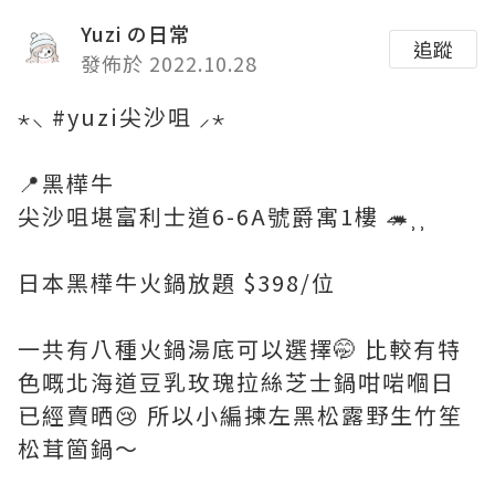
Yuzi の日常
追蹤
發佈於 2022.10.28
⋆⸜ #yuzi尖沙咀 ⸝⋆
📍黑樺牛
尖沙咀堪富利士道6-6A號爵寓1樓 🦔⸒⸒
日本黑樺牛火鍋放題 $398/位
一共有八種火鍋湯底可以選擇🤭 比較有特
色嘅北海道豆乳玫瑰拉絲芝士鍋咁啱嗰日
已經賣晒😢 所以小編揀左黑松露野生竹笙
松茸箇鍋～