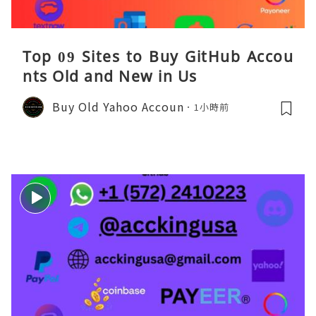
Top 09 Sites to Buy GitHub Accou
nts Old and New in Us
Buy Old Yahoo Accoun
1小時前