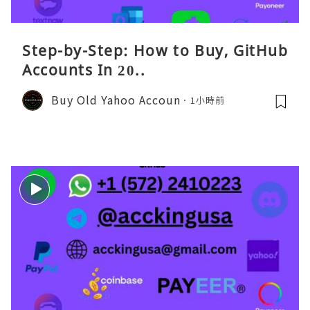
Step-by-Step: How to Buy, GitHub
Accounts In 20..
Buy Old Yahoo Accoun
1小時前