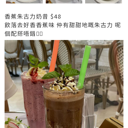
香蕉朱古力奶昔 $48
飲落去好香香蕉味 仲有甜甜地嘅朱古力 呢
個配搭唔錯👍🏻