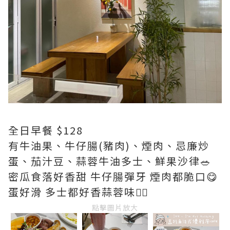
全日早餐 $128
有牛油果、牛仔腸(豬肉)、煙肉、忌廉炒
蛋、茄汁豆、蒜蓉牛油多士、鮮果沙律🥗
密瓜食落好香甜 牛仔腸彈牙 煙肉都脆口😋
蛋好滑 多士都好香蒜蓉味👍🏻
點擊圖片放大