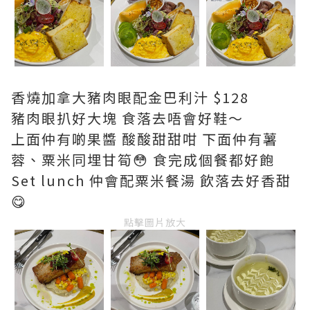
香燒加拿大豬肉眼配金巴利汁 $128
豬肉眼扒好大塊 食落去唔會好鞋～
上面仲有啲果醬 酸酸甜甜咁 下面仲有薯
蓉、粟米同埋甘筍😳 食完成個餐都好飽
Set lunch 仲會配粟米餐湯 飲落去好香甜
😋
點擊圖片放大