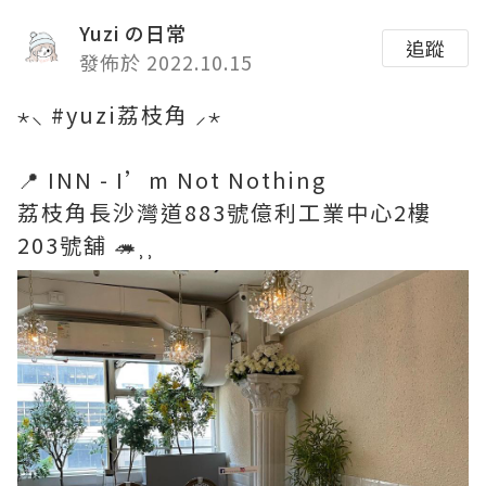
Yuzi の日常
追蹤
發佈於 2022.10.15
⋆⸜ #yuzi荔枝角 ⸝⋆
📍 INN - I’m Not Nothing
荔枝角長沙灣道883號億利工業中心2樓
203號舖 🦔⸒⸒