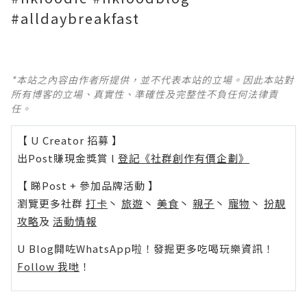
#alldaybreakfast
*本站之內容由作者所提供，並不代表本站的立場。因此本站對
所有博客的立場、真實性、準確性及完整性不負任何法律責
任。
【 U Creator 招募 】
出Post賺現金獎賞 l
登記《社群創作有價企劃》
【 睇Post + 參加品牌活動 】
瀏覽更多社群
打卡
丶
旅遊
丶
美食
丶
親子
丶
寵物
丶
扮靚
攻略
及
活動情報
U Blog開咗WhatsApp啦！發掘更多吃喝玩樂資訊！
Follow 我哋
！