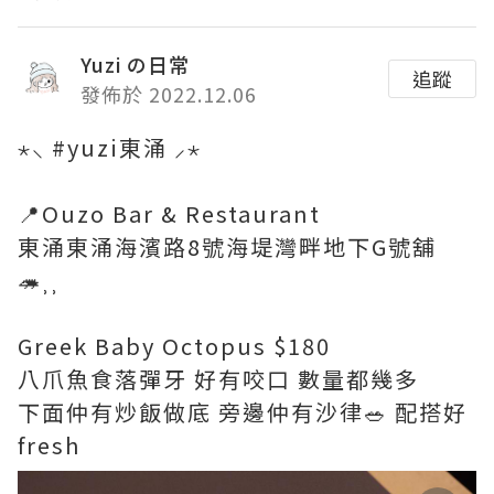
Yuzi の日常
追蹤
發佈於 2022.12.06
⋆⸜ #yuzi東涌 ⸝⋆
📍Ouzo Bar & Restaurant
東涌東涌海濱路8號海堤灣畔地下G號舖
🦔⸒⸒
Greek Baby Octopus $180
八爪魚食落彈牙 好有咬口 數量都幾多
下面仲有炒飯做底 旁邊仲有沙律🥗 配搭好
fresh