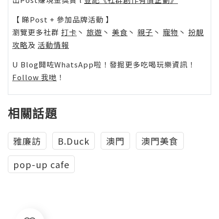
【 睇Post + 參加品牌活動 】
瀏覽更多社群
打卡
丶
旅遊
丶
美食
丶
親子
丶
寵物
丶
扮靚
攻略
及
活動情報
U Blog開咗WhatsApp啦！發掘更多吃喝玩樂資訊！
Follow 我哋
！
相關話題
雅廉訪
B.Duck
澳門
澳門美食
pop-up cafe