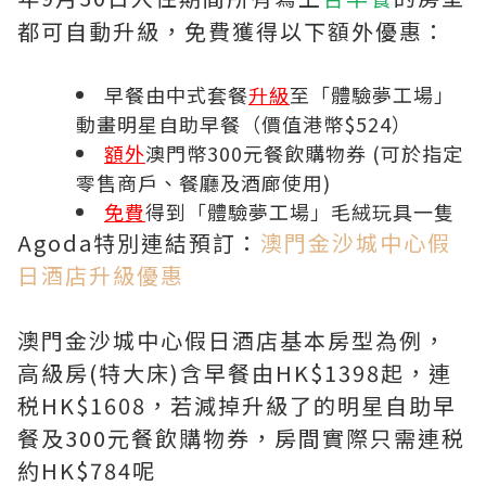
都可自動升級，免費獲得以下額外優惠：
早餐由中式套餐
升級
至
「體驗夢工場」
動畫明星自助早餐
（價值港幣$524）
額外
澳門幣300元餐飲購物券
(可於指定
零售商戶、餐廳及酒廊使用)
免費
得到
「體驗夢工場」毛絨玩具一隻
Agoda特別連結預訂：
澳門金沙城中心假
日酒店升級優惠
澳門金沙城中心假日酒店基本房型為例，
高級房(特大床)含早餐由HK$1398起，連
税HK$1608，若減掉升級了的
明星自助早
餐及300元餐飲購物券，房間實際只需
連税
約
HK$784呢