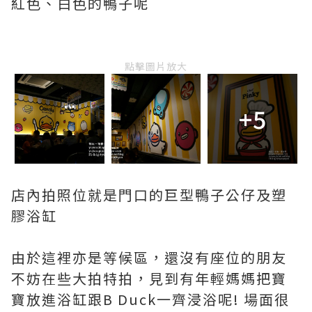
紅色、白色的鴨子呢
點擊圖片放大
+5
店內拍照位就是門口的巨型鴨子公仔及塑
膠浴缸
由於這裡亦是等候區，還沒有座位的朋友
不妨在些大拍特拍，見到有年輕媽媽把寶
寶放進浴缸跟B Duck一齊浸浴呢! 場面很