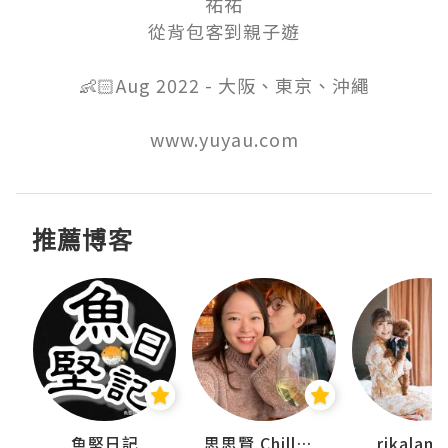
祐祐

從背包客到親子遊

👶🏻Aug 2022 - 大阪、東京、沖繩

推薦博客
urnal
魚堅日記
思思賢 ChillMyBabe
rikala