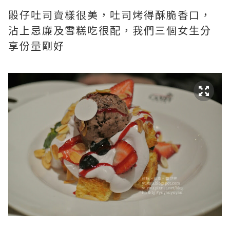
骰仔吐司賣樣很美，吐司烤得酥脆香口，
沾上忌廉及雪糕吃很配，我們三個女生分
享份量剛好