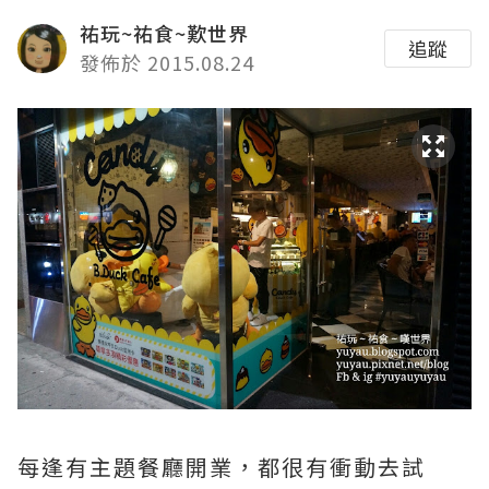
祐玩~祐食~歎世界
追蹤
發佈於 2015.08.24
每逢有主題餐廳開業，都很有衝動去試