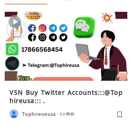
VSN Buy Twitter Accounts:::@Top
hireusa::: .
Tophireueusa
5小時前