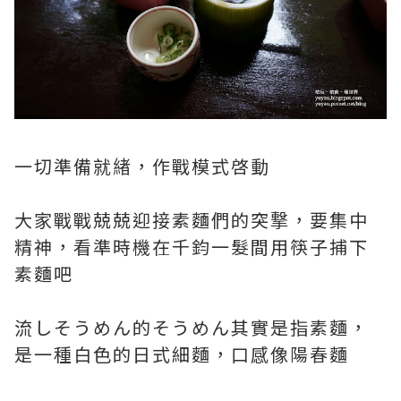
一切準備就緖，作戰模式啓動
大家戰戰兢兢迎接素麵們的突撃，要集中
精神，看準時機在千鈞一髮間用筷子捕下
素麵吧
流しそうめん的そうめん其實是指素麵，
是一種白色的日式細麵，口感像陽春麵