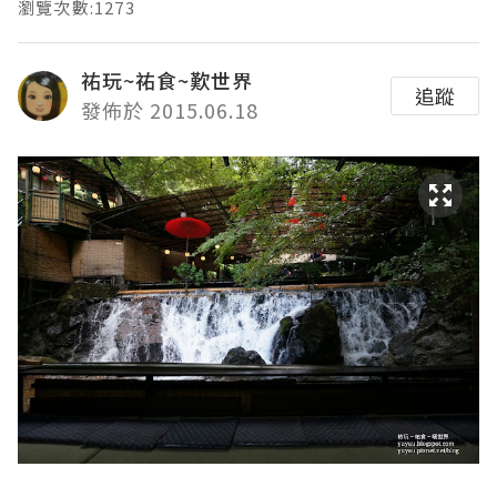
瀏覽次數:1273
祐玩~祐食~歎世界
追蹤
發佈於 2015.06.18