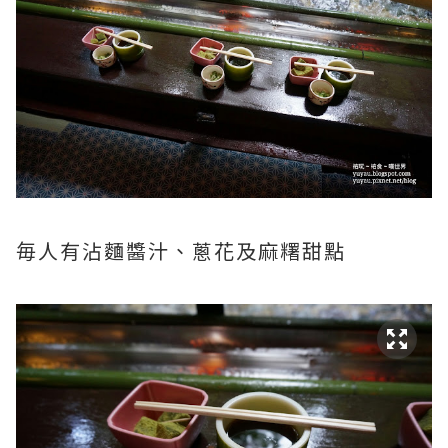
毎人有沾麵醬汁、蔥花及麻糬甜點