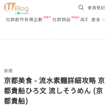
會員登記
社群創作有價企劃
社群熱話
成為U Creato
更多
旅遊
京都美食 - 流水素麵詳細攻略 京
都貴船ひろ文 流しそうめん (京
都貴船)