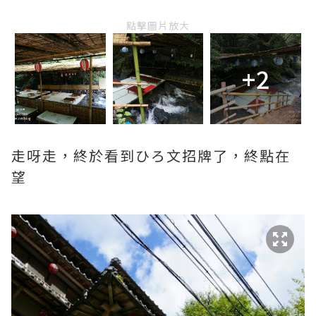
點擊圖片放大
+2
走呀走，終於看到ひろ文招牌了，終點在
望