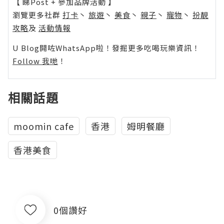
【 睇Post + 參加品牌活動 】
瀏覽更多社群
打卡
丶
旅遊
丶
美食
丶
親子
丶
寵物
丶
扮靚
攻略
及
活動情報
U Blog開咗WhatsApp啦！發掘更多吃喝玩樂資訊！
Follow 我哋
！
相關話題
moomin cafe
香港
姆明餐廳
香港美食
0個讚好