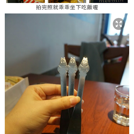
拍完照就乖乖坐下吃飯喔