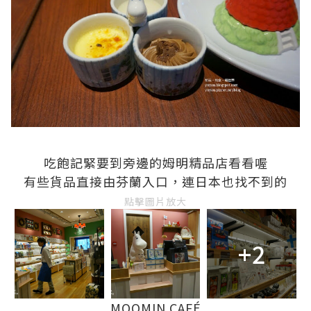
吃飽記緊要到旁邊的姆明精品店看看喔
有些貨品直接由芬蘭入口，連日本也找不到的
點擊圖片放大
+2
MOOMIN CAFÉ