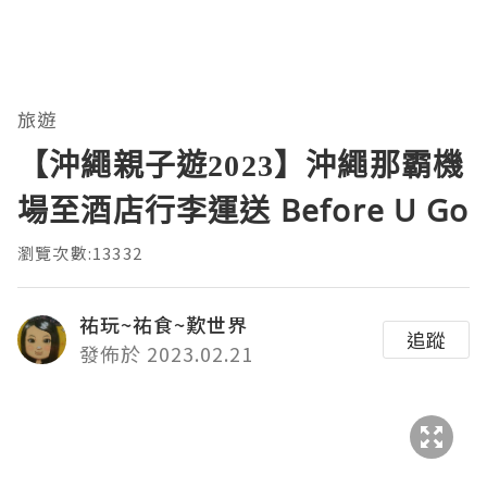
旅遊
【沖繩親子遊2023】沖繩那霸機
場至酒店行李運送 Before U Go
瀏覽次數:13332
祐玩~祐食~歎世界
追蹤
發佈於 2023.02.21