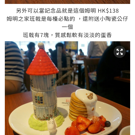
另外可以當記念品就是這個姆明 HK$138
姆明之家班戟是每檯必點的 ，還附送小陶瓷公仔
一個
班戟有7塊，質感鬆軟有淡淡的蛋香