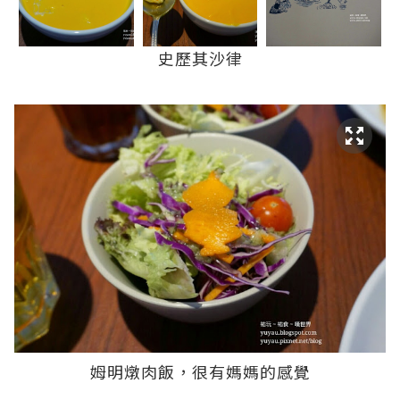
史歷其沙律
姆明燉肉飯，很有媽媽的感覺