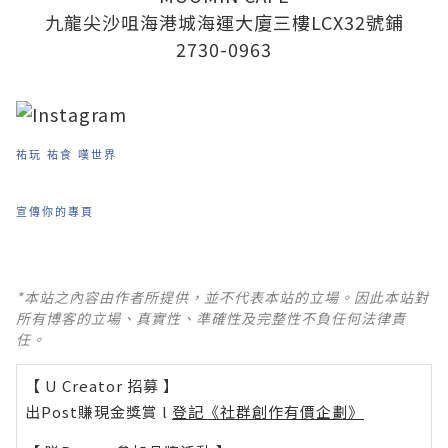
九龍尖沙咀海港城海運大廈三樓LCX32號鋪
2730-0963
祐玩 祐食 嘆世界
宣傳你的專頁
*本站之內容由作者所提供，並不代表本站的立場。因此本站對
所有博客的立場、真實性、準確性及完整性不負任何法律責
任。
【 U Creator 招募 】
出Post賺現金獎賞 l
登記《社群創作有價企劃》