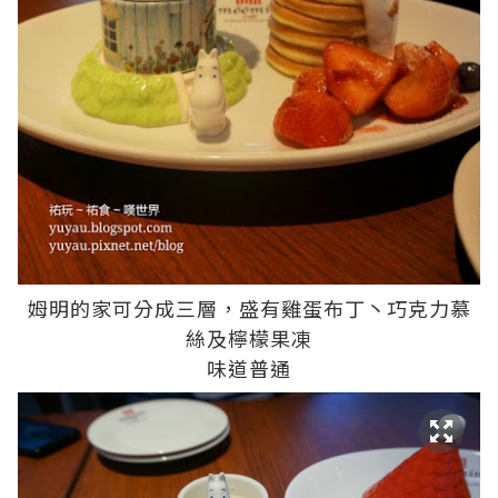
姆明的家可分成三層，盛有雞蛋布丁丶巧克力慕
絲及檸檬果凍
味道普通