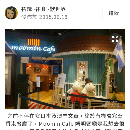
祐玩~祐食~歎世界
追蹤
發佈於 2015.06.18
之前不停在寫日本及澳門文章，終於有機會寫寫
香港餐廳了，Moomin Cafe 姆明餐廳是我想去很