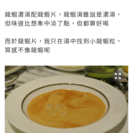
龍蝦濃湯配龍蝦片，龍蝦湯雖說是濃湯，
但味道比想象中淡了點，但都算好喝
而於龍蝦片，我只在湯中找到小龍蝦粒，
質感不像龍蝦呢