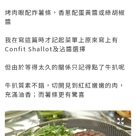
烤肉眼配炸薯條，香蔥配蛋黃醬或綠胡椒
醬
我在寫這篇時才記起菜單上原來寫上有
Confit Shallot及沾醬選擇
但由於等得太久的關係只記得點了牛扒呢
牛扒質素不錯，切開見到紅紅嫩嫩的肉，
充滿油香；而薯條更有驚喜