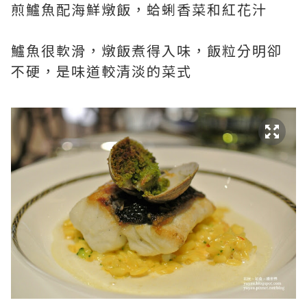
煎鱸魚配海鮮燉飯，蛤蜊香菜和紅花汁
鱸魚很軟滑，燉飯煮得入味，飯粒分明卻
不硬，是味道較清淡的菜式