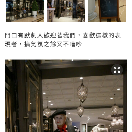
門口有默劇人歡迎著我們，喜歡這樣的表
現者，搞氣氛之餘又不嘈吵