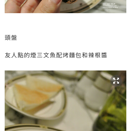
頭盤
友人點的煙三文魚配烤麵包和辣根醬