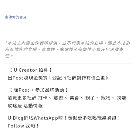
宣傳你的專頁
*本站之內容由作者所提供，並不代表本站的立場。因此本站對
所有博客的立場、真實性、準確性及完整性不負任何法律責
任。
【 U Creator 招募 】
出Post賺現金獎賞 l
登記《社群創作有價企劃》
【 睇Post + 參加品牌活動 】
瀏覽更多社群
打卡
丶
旅遊
丶
美食
丶
親子
丶
寵物
丶
扮靚
攻略
及
活動情報
U Blog開咗WhatsApp啦！發掘更多吃喝玩樂資訊！
Follow 我哋
！