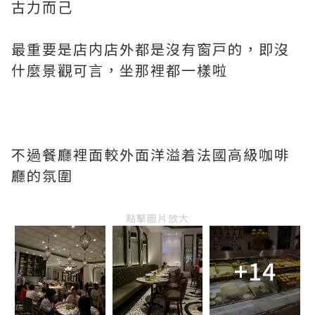
古力而己
最重要是店内店外都是沒有窗戸的，即沒
什麼景觀可言，坐那裡都一樣啦
不過餐廳裡面較外面洋溢着法國高級咖啡
廳的氛圍
點擊圖片放大
+14