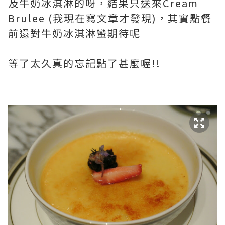
及牛奶冰淇淋的呀，結果只送來Cream
Brulee (我現在寫文章才發現)，其實點餐
前還對牛奶冰淇淋蠻期待呢
等了太久真的忘記點了甚麼喔!!