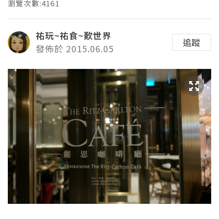
瀏覽次數:4161
祐玩~祐食~歎世界
追蹤
發佈於 2015.06.05