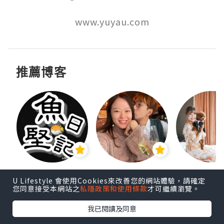
推薦博客
urnal
魚堅日記
思思賢 ChillMyBabe
rikala
U Lifestyle 會使用Cookies來改善您的網站體驗，請確定
您同意接受本網站之
私隱政策和使用條款
才可繼續瀏覽。
追蹤
追蹤
追蹤
我已閱讀及同意