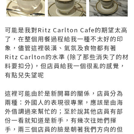
可能是我對Ritz Carlton Cafe的期望太高
了，在整個用餐過程給我一種不太好的印
象，儘管這裡裝潢、氣氛及食物都有著
Ritz Carlton的水準 (除了那些消失了的材
料要扣分)，但店員給我一個很亂的感覺
，
有
點
兒
失
望
呢
這裡可能由於是新開幕的關係，店員分為
兩種：外國人的表現很專業，應該是由海
外借調過來幫忙的；
至於說
其
他
店員
有
部
份
一看就知道是新手
，有幾次往她們揮
手，兩三個店員的臉是朝著我們方向的但