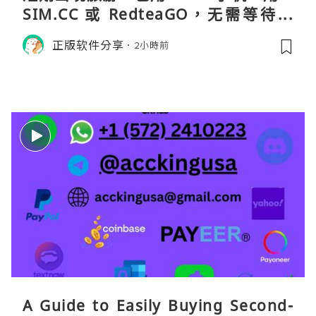
SIM.CC 或 RedteaGO，无需等待收
货。需要“当地号码 + 通话短信”（如
正版软件分享
2小時前
打车、外卖、客户联络）：优先 Redt
eaGO（明确提供通话短信套餐）。长
A Guide to Easily Buying Second-