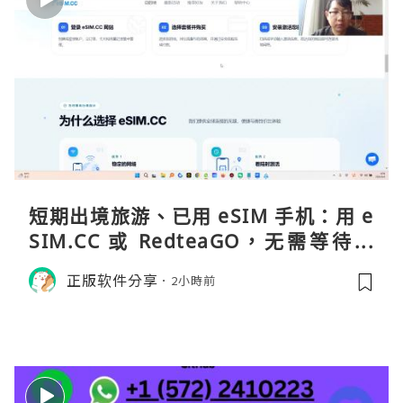
短期出境旅游、已用 eSIM 手机：用 e
SIM.CC 或 RedteaGO，无需等待收
货。需要“当地号码 + 通话短信”（如
正版软件分享
2小時前
打车、外卖、客户联络）：优先 Redt
eaGO（明确提供通话短信套餐）。长