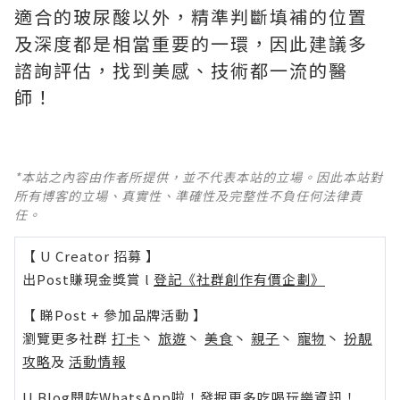
適合的玻尿酸以外，精準判斷填補的位置
及深度都是相當重要的一環，因此建議多
諮詢評估，找到美感、技術都一流的醫
師！
*本站之內容由作者所提供，並不代表本站的立場。因此本站對
所有博客的立場、真實性、準確性及完整性不負任何法律責
任。
【 U Creator 招募 】
出Post賺現金獎賞 l
登記《社群創作有價企劃》
【 睇Post + 參加品牌活動 】
瀏覽更多社群
打卡
丶
旅遊
丶
美食
丶
親子
丶
寵物
丶
扮靚
攻略
及
活動情報
U Blog開咗WhatsApp啦！發掘更多吃喝玩樂資訊！