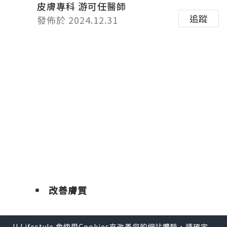
皮膚專科 游可任醫師
追蹤
發佈於 2024.12.31
年末將至，許多人都希望能以最佳的狀態
迎接新的一年，加上過年時節會見到許多
U Lifestyle 會使用Cookies來改善您的網站體驗，請確定