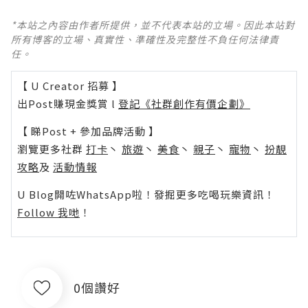
*本站之內容由作者所提供，並不代表本站的立場。因此本站對
所有博客的立場、真實性、準確性及完整性不負任何法律責
任。
【 U Creator 招募 】
出Post賺現金獎賞 l
登記《社群創作有價企劃》
【 睇Post + 參加品牌活動 】
瀏覽更多社群
打卡
丶
旅遊
丶
美食
丶
親子
丶
寵物
丶
扮靚
攻略
及
活動情報
U Blog開咗WhatsApp啦！發掘更多吃喝玩樂資訊！
Follow 我哋
！
0個讚好