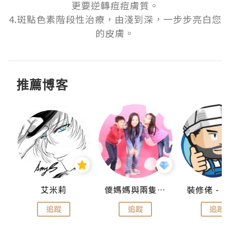
更要逆轉痘痘膚質。

4.斑點色素階段性治療，由淺到深，一步步亮白您
的皮膚。
推薦博客
點滴
艾米莉
儍媽媽與兩隻小魔怪之家
追蹤
追蹤
追蹤