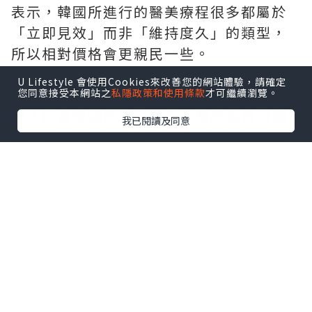
表示，韓國所進行的醫美療程很多都屬於
「立即見效」而非「維持度久」的類型，
所以相對價格會更親民一些。
U Lifestyle 會使用Cookies來改善您的網站體驗，請確定
而為什麼韓國的醫美會這麼吸引眾人的目
您同意接受本網站之
私隱政策和使用條款
才可繼續瀏覽。
光？因為韓國是醫美大國，醫學美容的觀
我已閱讀及同意
念、技術的確是亞洲地區最早發展成熟的
國家，也有不少人因為受到韓國戲劇、韓
國明星的影響，對於精緻對稱的五官與更
光滑透亮的膚質更加追求。
以下為各位整理幾點赴韓醫美可能會面臨
的風險問題：
１. 語言與文化障礙
語言問題：雖然許多韓國醫美機構的員工