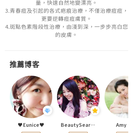
量，快速自然地變漂亮。

3.青春痘及引起的各式疤痕治療，不僅治療痘痘，
更要逆轉痘痘膚質。

4.斑點色素階段性治療，由淺到深，一步步亮白您
的皮膚。
推薦博客
h 夏沫
♥Eunice♥
BeautySearch
Amy N