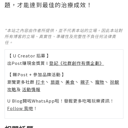
題，才能達到最佳的治療成效！
*本站之內容由作者所提供，並不代表本站的立場。因此本站對
所有博客的立場、真實性、準確性及完整性不負任何法律責
任。
【 U Creator 招募 】
出Post賺現金獎賞 l
登記《社群創作有價企劃》
【 睇Post + 參加品牌活動 】
瀏覽更多社群
打卡
丶
旅遊
丶
美食
丶
親子
丶
寵物
丶
扮靚
攻略
及
活動情報
U Blog開咗WhatsApp啦！發掘更多吃喝玩樂資訊！
Follow 我哋
！