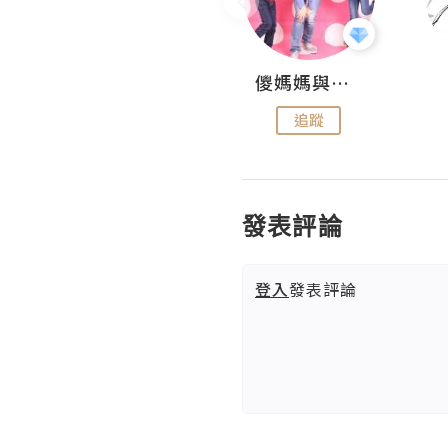
Hahakelly的生活點滴
儍媽媽與兩隻小魔怪之家
追蹤
追蹤
發表評論
登入
發表評論