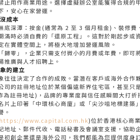
禁止用作商業用途。選擇虛擬辦公室能獲得合規的
下，安心在家營運。
沉沒成本
底深潭：按金(通常為 2 至 3 個月租金)、裝修
期滿時必須自費的「還原工程」。這對於剛起步或
定在實體空間上，將極大地增加營運風險。
「歸零」，企業只需支付微小的月費或年費，即可
場推廣與人才招聘上。
形象的建立
象往往決定了合作的成敗。當潛在客戶或海外合作
公司的註冊地址位於某個偏遠新界住宅區，甚至只是個
其作為註冊地址)，品牌的專業度與信任感瞬間大打折
名片上印著「中環核心商廈」或「尖沙咀地標建築
譽。
https://www.capital.com.hk
)位於香港核心商
記地址、郵件代收、電話秘書及會議室支援，協助
是初創企業還是海外公司，我們都能為您提供度身