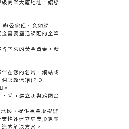
甲級商業大廈地址，讓您
費、辦公傢俬、寬頻網
資金需要靈活調配的企業
將省下來的黃金資金，精
夥伴在您的名片、網站或
郵政信箱(P.O.
扣。
」，瞬间建立起與跨國企
業地段，提供專業虛擬辦
企業快速建立專業形象並
訂造的解決方案。