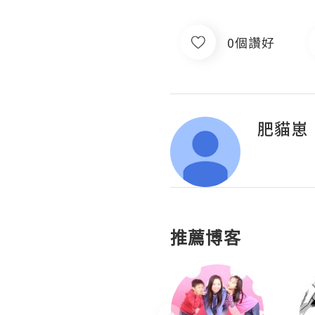
0個讚好
肥貓崽
推薦博客