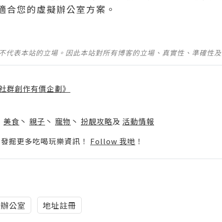
適合您的虛擬辦公室方案。
並不代表本站的立場。因此本站對所有博客的立場、真實性、準確性
社群創作有價企劃》
】
丶
美食
丶
親子
丶
寵物
丶
扮靚攻略
及
活動情報
p啦！發掘更多吃喝玩樂資訊！
Follow 我哋
！
擬辦公室
地址註冊