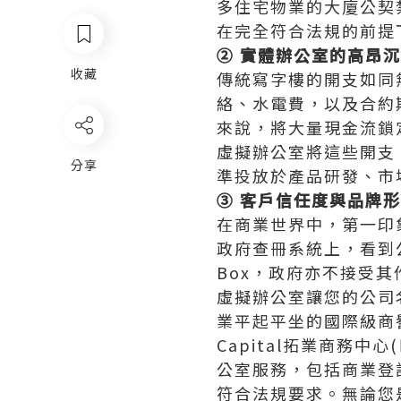
多住宅物業的大廈公契
在完全符合法規的前提
② 實體辦公室的高昂
收藏
傳統寫字樓的開支如同無
絡、水電費，以及合約
來說，將大量現金流鎖
虛擬辦公室將這些開支
分享
準投放於產品研發、市
③ 客戶信任度與品牌
在商業世界中，第一印
政府查冊系統上，看到
Box，政府亦不接受
虛擬辦公室讓您的公司
業平起平坐的國際級商
Capital拓業商務中心(
公室服務，包括商業登
符合法規要求。無論您