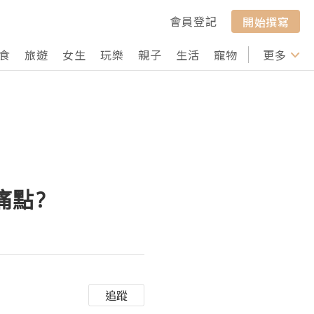
會員登記
開始撰寫
食
旅遊
女生
玩樂
親子
生活
寵物
行山
更多
打卡
痛點?
追蹤