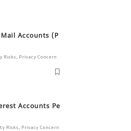
 Mail Accounts (P
y Risks, Privacy Concern
le Email Management Guide
 to help you 24/7! 😊💯🔥
terest Accounts Pe
ty Risks, Privacy Concern