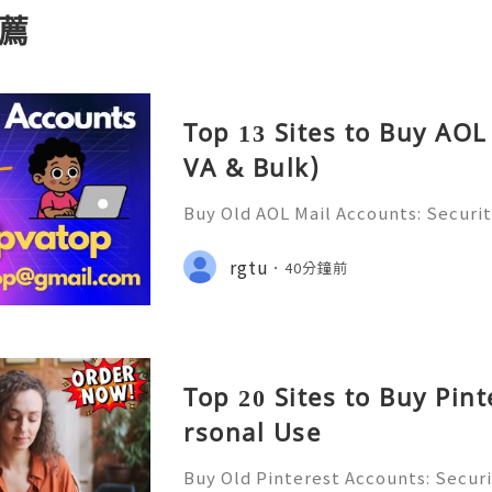
薦
Top 13 Sites to Buy AOL
VA & Bulk)
Buy Old AOL Mail Accounts: Securit
s, Safe Alternatives & Responsib
2026 🚪🚀💬📞📩 We’re always ready
rgtu
40分鐘前
💼⏰📩🌟🌐✨ We are available on
Top 20 Sites to Buy Pin
rsonal Use
Buy Old Pinterest Accounts: Securi