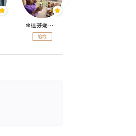
✾達芬妮•愛孩子•愛生活✾
wendysugar享受生活gogogo
追蹤
追蹤