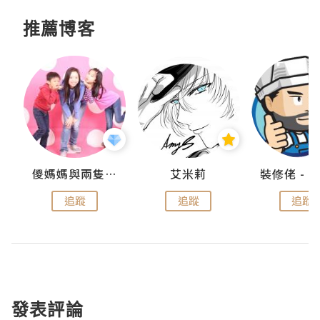
推薦博客
點滴
儍媽媽與兩隻小魔怪之家
艾米莉
追蹤
追蹤
追蹤
發表評論