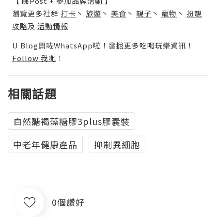
【 睇Post + 參加品牌活動 】
瀏覽更多社群
打卡
丶
旅遊
丶
美食
丶
親子
丶
寵物
丶
扮靚
攻略
及
活動情報
U Blog開咗WhatsApp啦！發掘更多吃喝玩樂資訊！
Follow 我哋
！
相關話題
自然醣褐藻糖膠3plus膠囊裝
中老年健康產品
抑制異細胞
0個讚好