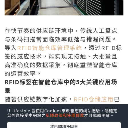
在快节奏的供应链环境中，传统人工盘点
与条码扫描常面临效率低落与错漏问题。
导入
RFID智能仓库管理系统
，透过RFID标
签的感应技术，能实现无接触、大批量且
高准确度的数据采集，彻底重塑智能仓库
的运营效率。
RFID标签在智能仓库中的5大关键应用场
景
随著供应链数字化加速，
RFID仓储应用
已
成为现代物流升级的核心动力。以下为您
U Lifestyle 會使用Cookies來改善您的網站體驗，請確定
拆解5个最显著的实务应用：
您同意接受本網站之
私隱政策和使用條款
才可繼續瀏覽。
1. 快速入库验收与自动上架
我已閱讀及同意