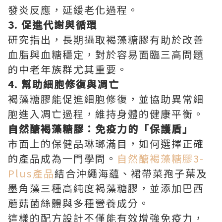
發炎反應，延緩老化過程。
3. 促進代謝與循環
研究指出，長期攝取褐藻糖膠有助於改善
血脂與血糖穩定，對於容易面臨三高問題
的中老年族群尤其重要。
4. 幫助細胞修復與凋亡
褐藻糖膠能促進細胞修復，並協助異常細
胞進入凋亡過程，維持身體的健康平衡。
自然醣褐藻糖膠：免疫力的「保護盾」
市面上的保健品琳瑯滿目，如何選擇正確
的產品成為一門學問。
自然醣褐藻糖膠3-
Plus產品
結合沖繩海蘊、裙帶菜孢子葉及
墨角藻三種高純度褐藻糖膠，並添加巴西
蘑菇菌絲體與多種營養成分。
這樣的配方設計不僅能有效增強免疫力，