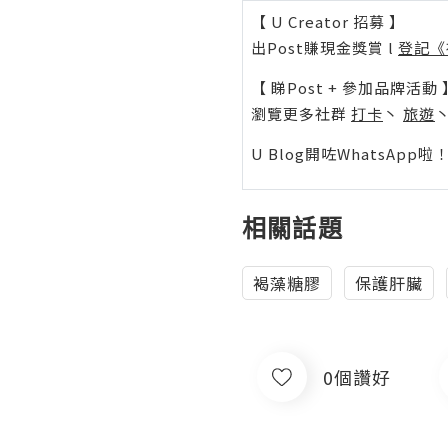
【 U Creator 招募 】
出Post賺現金獎賞 l
登記《
【 睇Post + 參加品牌活動 
瀏覽更多社群
打卡
丶
旅遊
U Blog開咗WhatsAp
相關話題
褐藻糖膠
保護肝臟
0個讚好