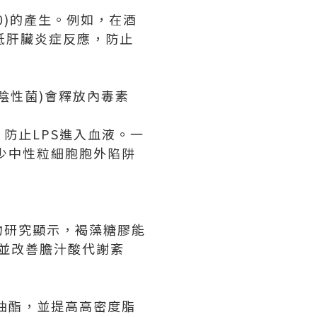
0)的產生。例如，在酒
降低肝臟炎症反應，防止
陰性菌)會釋放內毒素
防止LPS進入血液。一
減少中性粒細胞胞外陷阱
物研究顯示，褐藻糖膠能
，並改善膽汁酸代謝紊
油酯，並提高高密度脂