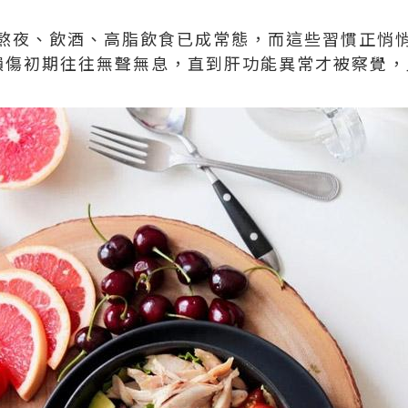
熬夜、飲酒、高脂飲食已成常態，而這些習慣正悄
損傷初期往往無聲無息，直到肝功能異常才被察覺，