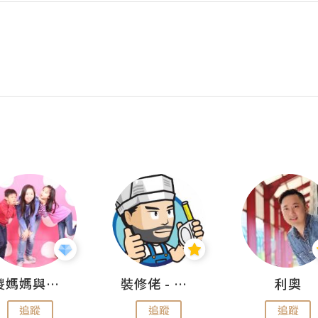
儍媽媽與兩隻小魔怪之家
裝修佬 - 香港一站式網上裝修平台
利奧
追蹤
追蹤
追蹤