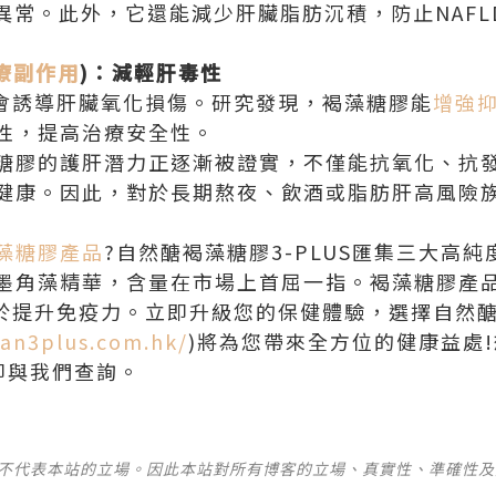
謝異常。此外，它還能減少肝臟脂肪沉積，防止NAF
療副作用
)：減輕肝毒性
)會誘導肝臟氧化損傷。研究發現，褐藻糖膠能
增強
性，提高治療安全性。
糖膠的護肝潛力正逐漸被證實，不僅能抗氧化、抗
健康。因此，對於長期熬夜、飲酒或脂肪肝高風險
藻糖膠產品
?自然醣褐藻糖膠3-PLUS匯集三大高
墨角藻精華，含量在市場上首屈一指。褐藻糖膠產
助於提升免疫力。立即升級您的保健體驗，選擇自然醣
dan3plus.com.hk/
)將為您帶來全方位的健康益處
立即與我們查詢。
並不代表本站的立場。因此本站對所有博客的立場、真實性、準確性