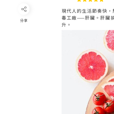
現代人的生活節奏快，
毒工廠——肝臟。肝臟
分享
升。