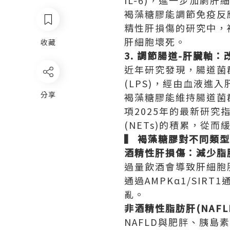
IL-6)，進一步加劇
褐藻糖膠能調節免疫反應
精性肝損傷的研究中，褐
肝細胞壞死。
收藏
3. 調節腸道-肝臟軸
近年研究發現，腸道菌
(LPS)，經由血液進
分享
褐藻糖膠能維持腸道菌
項2025年的最新研
(NETs)的積累，從
▍ 褐藻糖膠對不同類
酒精性肝損傷：減少脂
過量飲酒會導致肝細胞
通過AMPKα1/SI
亂。
非酒精性脂肪肝(NAF
NAFLD與肥胖、胰