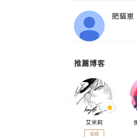
肥貓崽
推薦博客
Hahakelly的生活點滴
艾米莉
追蹤
追蹤