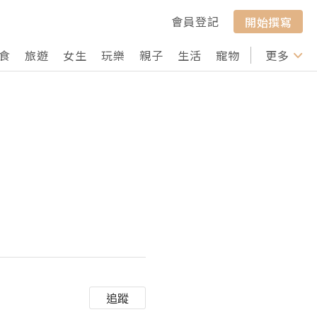
會員登記
開始撰寫
食
旅遊
女生
玩樂
親子
生活
寵物
行山
更多
打卡
追蹤