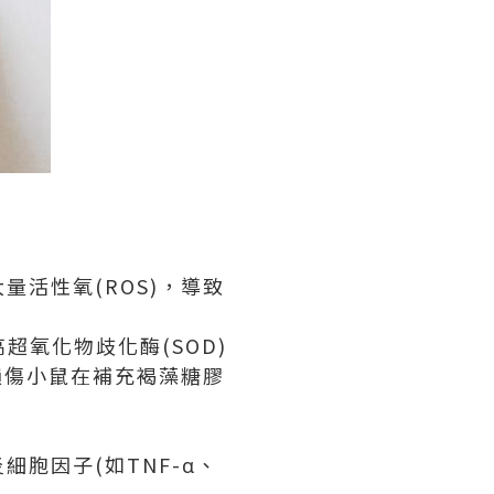
活性氧(ROS)，導致
超氧化物歧化酶(SOD)
損傷小鼠在補充褐藻糖膠
胞因子(如TNF-α、