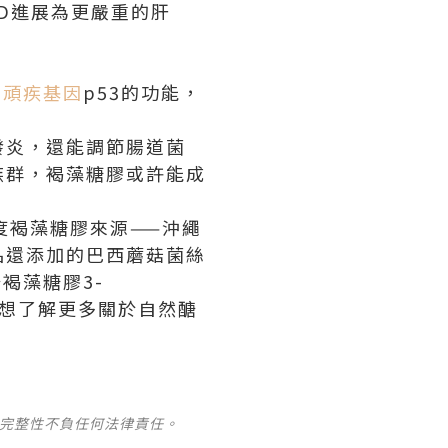
LD進展為更嚴重的肝
抑頑疾基因
p53的功能，
發炎，還能調節腸道菌
族群，褐藻糖膠或許能成
純度褐藻糖膠來源——沖繩
品還添加的巴西蘑菇菌絲
褐藻糖膠3-
!想了解更多關於自然醣
及完整性不負任何法律責任。