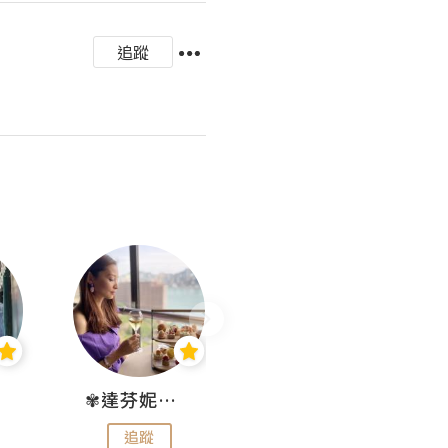
追蹤
✾達芬妮•愛孩子•愛生活✾
wendysugar享受生活gogogo
追蹤
追蹤