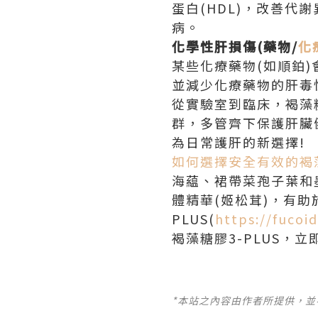
蛋白(HDL)，改善代
病。
化學性肝損傷(藥物/
化
某些化療藥物(如順鉑
並減少化療藥物的肝毒
從實驗室到臨床，褐藻
群，多管齊下保護肝臟
為日常護肝的新選擇!
如何選擇安全有效的褐
海藴、裙帶菜孢子葉和
體精華(姬松茸)，有
PLUS(
https://fucoi
褐藻糖膠3-PLUS，
*本站之內容由作者所提供，