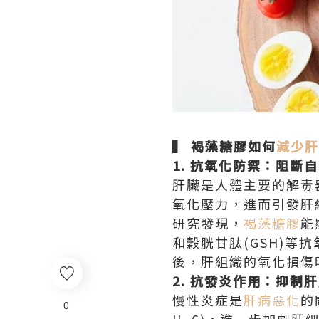
▍ 褐藻糖膠如何
減少肝
1. 抗氧化防禦：阻斷
肝臟是人體主要的解毒
氧化壓力，進而引發肝
研究發現，
褐藻糖膠
能
和穀胱甘肽(GSH)
後，肝組織的氧化損傷明
2. 抗發炎作用：抑制
慢性炎症是
肝病惡化
的
0