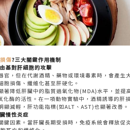
損傷
?三大關鍵作用機制
自由基對肝細胞的攻擊
器官，但在代謝酒精、藥物或環境毒素時，會產生大量
細胞損傷、纖維化甚至肝硬化。
顯著降低肝臟中的脂質過氧化物(MDA)水平，並提高
等抗氧化酶的活性。在一項動物實驗中，酒精誘導的肝
顯減輕，肝功能指標(如ALT、AST)也顯著改善。
肝臟慢性炎症
關鍵因素。當肝臟長期受損時，免疫系統會釋放促炎細