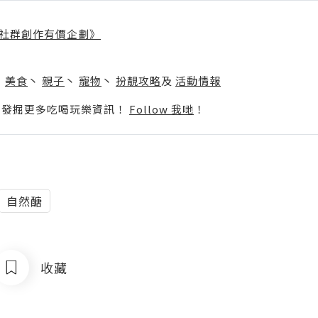
社群創作有價企劃》
】
丶
美食
丶
親子
丶
寵物
丶
扮靚攻略
及
活動情報
p啦！發掘更多吃喝玩樂資訊！
Follow 我哋
！
自然醣
收藏