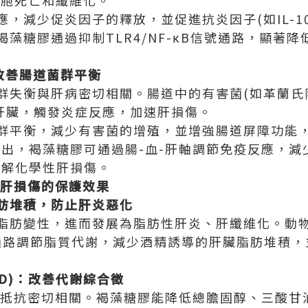
肝細胞死亡和纖維化。
，減少促炎因子的釋放，並促進抗炎因子(如IL-1
藻糖膠通過抑制TLR4/NF-κB信號通路，顯著
：改善腸道菌群平衡
群失衡與肝病密切相關。腸道中的有害菌(如革蘭氏
入肝臟，觸發炎症反應，加速肝損傷。
群平衡，減少有害菌的增殖，並增強腸道屏障功能，
究指出，褐藻糖膠可通過腸-血-肝軸調節免疫反應，
而緩解化學性肝損傷。
型肝損傷的保護效果
肪堆積，防止肝炎惡化
脂肪變性，進而發展為脂肪性肝炎、肝纖維化。動
RT1通路調節脂質代謝，減少酒精誘導的肝臟脂肪堆積
LD)：改善代謝綜合徵
島素抵抗密切相關。褐藻糖膠能降低總膽固醇、三酸甘