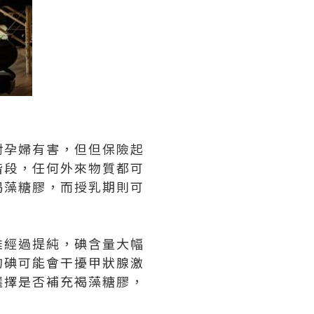
對孕婦有害，但但保險起
階段，任何外來物質都可
褐藻糖膠，而授乳期則可
雖經過提純，碘含量大幅
的碘可能會干擾甲狀腺激
選擇是否補充褐藻糖膠，