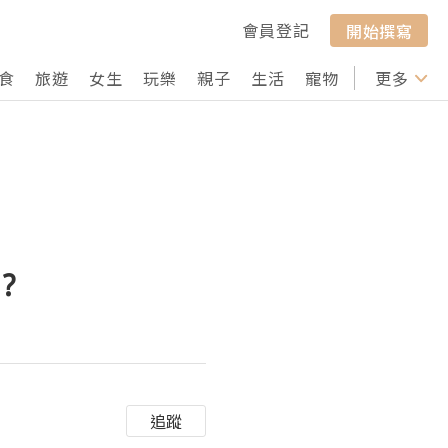
會員登記
開始撰寫
食
旅遊
女生
玩樂
親子
生活
寵物
行山
更多
打卡
?
追蹤