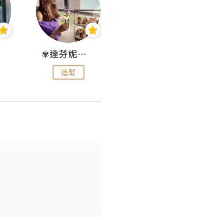
✾達芬妮•愛孩子•愛生活✾
wendysugar享受生活gogogo
追蹤
追蹤