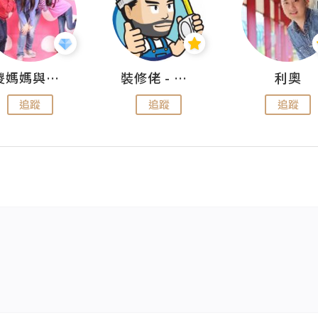
儍媽媽與兩隻小魔怪之家
裝修佬 - 香港一站式網上裝修平台
利奧
追蹤
追蹤
追蹤