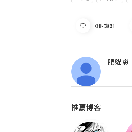
0個讚好
肥貓崽
推薦博客