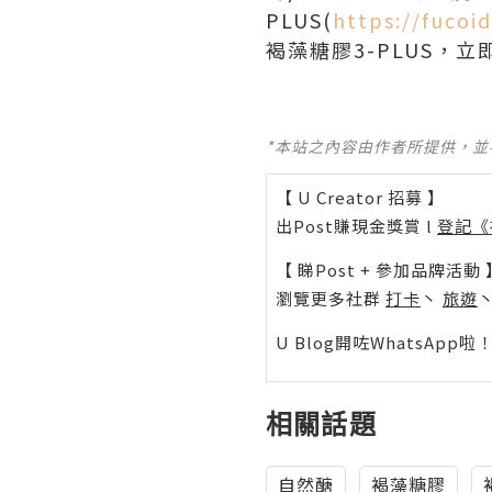
PLUS(
https://fucoi
褐藻糖膠3-PLUS，
*本站之內容由作者所提供，
【 U Creator 招募 】
出Post賺現金獎賞 l
登記《
【 睇Post + 參加品牌活動 
瀏覽更多社群
打卡
丶
旅遊
U Blog開咗WhatsAp
相關話題
自然醣
褐藻糖膠