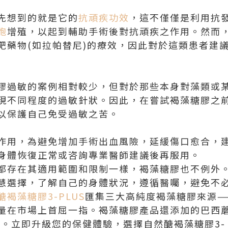
先想到的就是它的
抗頑疾功效
，這不僅僅是利用抗
胞
增殖，以起到輔助手術後對抗頑疾之作用。然而
靶藥物(如拉帕替尼)的療效，因此對於這類患者建
膠過敏的案例相對較少，但對於那些本身對藻類或
現不同程度的過敏針狀。因此，在嘗試褐藻糖膠之
以保護自己免受過敏之苦。
作用，為避免增加手術出血風險，延緩傷口愈合，
身體恢復正常或咨詢專業醫師建議後再服用。
都存在其適用範圍和限制一樣，褐藻糖膠也不例外
慧選擇，了解自己的身體狀況，遵循醫囑，避免不
醣褐藻糖膠3-PLUS
匯集三大高純度褐藻糖膠來源—
量在市場上首屈一指。褐藻糖膠產品還添加的巴西蘑
力。立即升級您的保健體驗，選擇自然醣褐藻糖膠3-