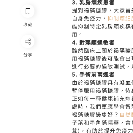
3. 乳房頑疾患者
提到褐藻糖膠，大家首
自身免疫力，
抑制壞細
收藏
能抑制特定乳房頑疾標
用。
4. 對藻類過敏者
雖然臨床上關於褐藻糖
分享
用褐藻糖膠後可能會出
進行必要的過敏測試，
5. 手術前兩週者
由於褐藻糖膠具有凝血
暫停服用褐藻糖膠，待
正如每一種健康補充劑
處時，我們更應學會智
褐藻糖膠邊隻好？
自然
子葉和墨角藻精華，含
茸)，有助於提升免疫