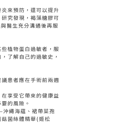
發炎來預防，還可以提升
，研究發現，褐藻糖膠可
議與醫生充分溝通後再服
某些植物蛋白過敏者，服
前，了解自己的過敏史，
建議患者應在手術前兩週
。在享受它帶來的健康益
必要的風險。
—沖繩海藴、裙帶菜孢
菇菌絲體精華(姬松