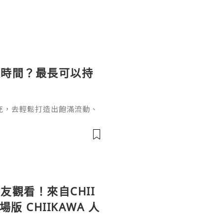
長時間？最長可以持
充，去輕鬆打造出飽滿流動、
女針。打針能長效維持效果卻
間？這個問題要從它的核心成
於普通玻尿酸的長效再生邏輯
復原樣的普通玻尿酸不同，伊
增生劑，少女針的長效性來自雙
觀看！來自CHII
 CHIIKAWA 人