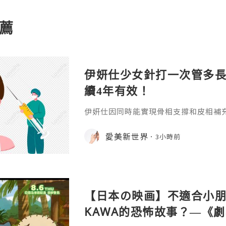
薦
伊妍仕少女針打一次管多
續4年有效！
伊妍仕因同時能實現骨相支撐和皮相補
緊致有彈性的年輕面容，所以又稱為少
非永久，伊妍仕少女針打一次管多長時
愛美新世界
3小時前
分邏輯和不同劑型的差異說起。1.區別
和僅做表層修飾填充、吸收後就快速恢
妍仕Ellansé為再生材料的膠原蛋白
重成分的協同作用：CMC凝膠載體
【日本の映画】不適合小朋友
KAWA的恐怖故事？—《劇場版