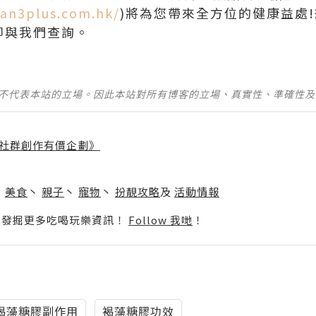
dan3plus.com.hk/
)將為您帶來全方位的健康益處
立即與我們查詢。
並不代表本站的立場。因此本站對所有博客的立場、真實性、準確性
社群創作有價企劃》
】
丶
美食
丶
親子
丶
寵物
丶
扮靚攻略
及
活動情報
p啦！發掘更多吃喝玩樂資訊！
Follow 我哋
！
褐藻糖膠副作用
褐藻糖膠功效