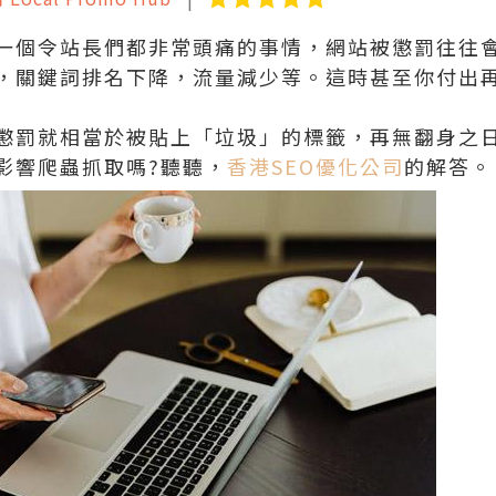
一個令站長們都非常頭痛的事情，網站被懲罰往往
，關鍵詞排名下降，流量減少等。這時甚至你付出
懲罰就相當於被貼上「垃圾」的標籤，再無翻身之日
影響爬蟲抓取嗎?聽聽，
香港SEO優化公司
的解答。