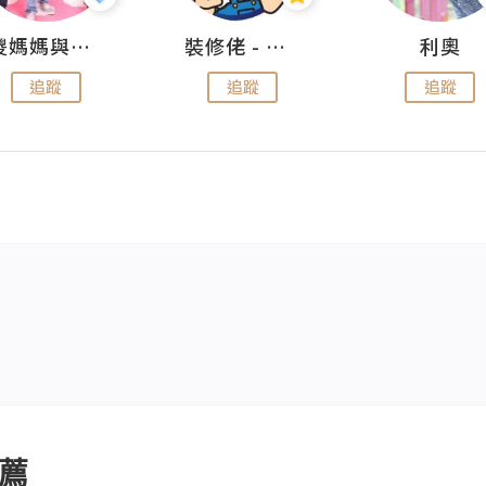
儍媽媽與兩隻小魔怪之家
裝修佬 - 香港一站式網上裝修平台
利奧
追蹤
追蹤
追蹤
薦