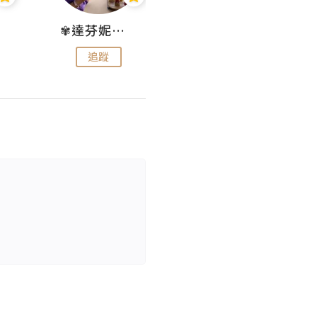
✾達芬妮•愛孩子•愛生活✾
wendysugar享受生活gogogo
追蹤
追蹤