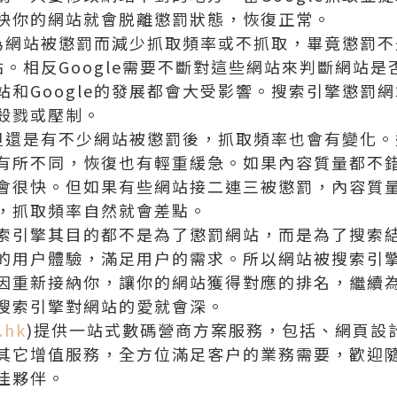
快你的網站就會脱離懲罰狀態，恢復正常。
會因為網站被懲罰而減少抓取頻率或不抓取，畢竟懲罰
網站。相反Google需要不斷對這些網站來判斷網站
站和Google的發展都會大受影響。搜索引擎懲罰
殺戮或壓制。
説，但還是有不少網站被懲罰後，抓取頻率也會有變化
有所不同，恢復也有輕重緩急。如果內容質量都不
會很快。但如果有些網站接二連三被懲罰，內容質
，抓取頻率自然就會差點。
索引擎其目的都不是為了懲罰網站，而是為了搜索
的用户體驗，滿足用户的需求。所以網站被搜索引
因重新接納你，讓你的網站獲得對應的排名，繼續
搜索引擎對網站的愛就會深。
.hk
)提供一站式數碼營商方案服務，包括、網頁設
其它增值服務，全方位滿足客户的業務需要，歡迎
佳夥伴。