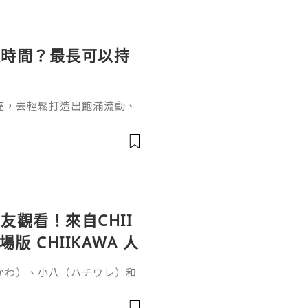
長時間？最長可以持
充，去輕鬆打造出飽滿流動、
女針。打針能長效維持效果卻
間？這個問題要從它的核心成
於普通玻尿酸的長效再生邏輯
復原樣的普通玻尿酸不同，伊
增生劑，少女針的長效性來自雙
觀看！來自CHII
 CHIIKAWA 人
いかわ）、小八（ハチワレ）和
否很難想像會與恐怖故事有
秘密》（映画ちいかわ 人魚の