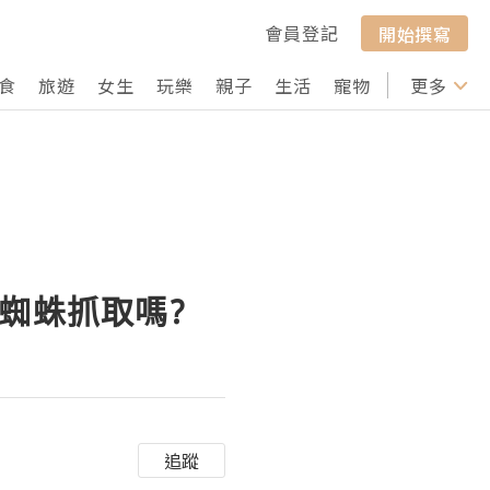
會員登記
開始撰寫
食
旅遊
女生
玩樂
親子
生活
寵物
行山
更多
打卡
蜘蛛抓取嗎?
追蹤