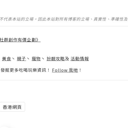
並不代表本站的立場。因此本站對所有博客的立場、真實性、準確性
社群創作有價企劃》
】
丶
美食
丶
親子
丶
寵物
丶
扮靚攻略
及
活動情報
p啦！發掘更多吃喝玩樂資訊！
Follow 我哋
！
香港網頁