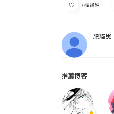
0個讚好
肥貓崽
推薦博客