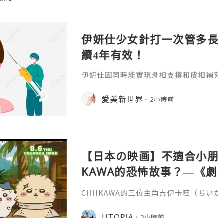
伊妍仕少女針打一次管多
續4年有效！
伊妍仕因同時能實現骨相支撐和皮相補
緊致有彈性的年輕面容，所以又稱為少
非永久，伊妍仕少女針打一次管多長時
愛美新世界
2小時前
分邏輯和不同劑型的差異說起。1.區別
和僅做表層修飾填充、吸收後就快速恢
妍仕Ellansé為再生材料的膠原蛋白
重成分的協同作用：CMC凝膠載體
【日本の映画】不適合小朋友
KAWA的恐怖故事？—《劇場版
魚島的秘密》
CHIIKAWA的三位主角吉伊卡哇（ち
兔兔（ウサギ）的外型都非常可愛，是
關？《劇場版 CHIIKAWA 人魚島的
UTOPIA
2小時前