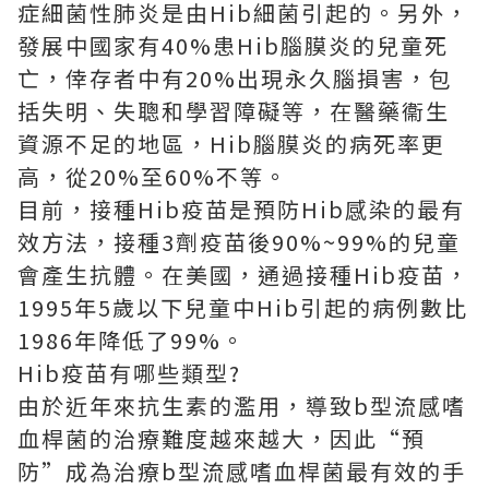
症細菌性肺炎是由Hib細菌引起的。另外，
發展中國家有40%患Hib腦膜炎的兒童死
亡，倖存者中有20%出現永久腦損害，包
括失明、失聰和學習障礙等，在醫藥衞生
資源不足的地區，Hib腦膜炎的病死率更
高，從20%至60%不等。
目前，接種Hib疫苗是預防Hib感染的最有
效方法，接種3劑疫苗後90%~99%的兒童
會產生抗體。在美國，通過接種Hib疫苗，
1995年5歲以下兒童中Hib引起的病例數比
1986年降低了99%。
Hib疫苗有哪些類型?
由於近年來抗生素的濫用，導致b型流感嗜
血桿菌的治療難度越來越大，因此“預
防”成為治療b型流感嗜血桿菌最有效的手