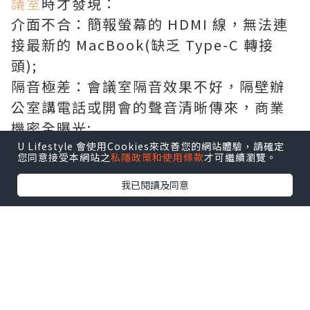
議室
時才發現：
介面不合：簡報螢幕的 HDMI 線，無法連
接最新的 MacBook(缺乏 Type-C 轉接
頭);
隔音極差：會議室隔音效果不好，隔壁辦
公室講電話或開會的聲音清晰傳來，商業
機密全曝光;
視訊故障：進行跨國視像會議時，視像鏡
U Lifestyle 會使用Cookies來改善您的網站體驗，請確定
您同意接受本網站之
私隱政策和使用條款
才可繼續瀏覽。
頭畫質模糊，收音麥克風甚至出現刺耳的
我已閱讀及同意
雜音與迴音。
這些看似微小的硬體細節，往往正是導致
客戶對專業度扣分、甚至合作失敗的導火
線。反之，若在硬體設備齊全、系統運作
流暢的會議環境中交流，不僅能讓團隊專
注於會議核心，更能向客戶傳遞出「我們