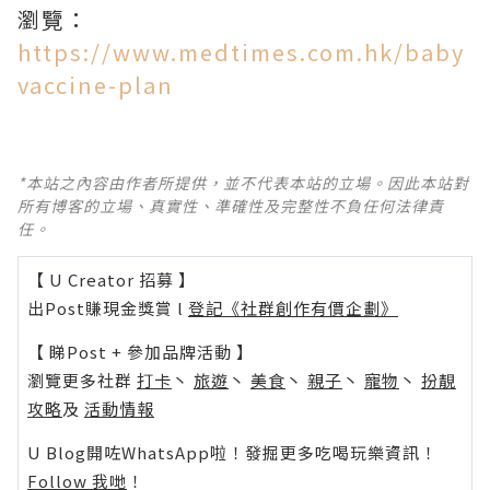
瀏覽：
https://www.medtimes.com.hk/baby
vaccine-plan
*本站之內容由作者所提供，並不代表本站的立場。因此本站對
所有博客的立場、真實性、準確性及完整性不負任何法律責
任。
【 U Creator 招募 】
出Post賺現金獎賞 l
登記《社群創作有價企劃》
【 睇Post + 參加品牌活動 】
瀏覽更多社群
打卡
丶
旅遊
丶
美食
丶
親子
丶
寵物
丶
扮靚
攻略
及
活動情報
U Blog開咗WhatsApp啦！發掘更多吃喝玩樂資訊！
Follow 我哋
！