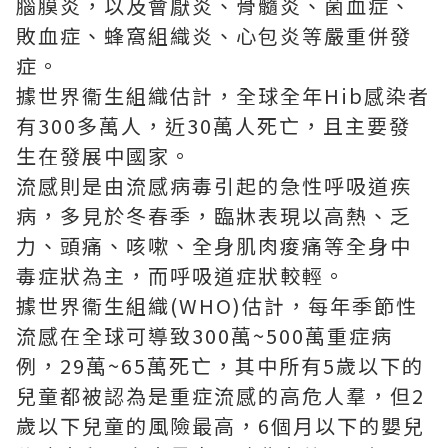
腦膜炎，以及會厭炎、骨髓炎、菌血症、
敗血症、蜂窩組織炎、心包炎等嚴重併發
症。
據世界衞生組織估計，全球全年Hib感染者
有300多萬人，近30萬人死亡，且主要發
生在發展中國家。
流感則是由流感病毒引起的急性呼吸道疾
病，多見於冬春季，臨牀表現以高熱、乏
力、頭痛、咳嗽、全身肌肉痠痛等全身中
毒症狀為主，而呼吸道症狀較輕。
據世界衞生組織(WHO)估計，每年季節性
流感在全球可導致300萬~500萬重症病
例，29萬~65萬死亡，其中所有5歲以下的
兒童都被認為是重症流感的高危人羣，但2
歲以下兒童的風險最高，6個月以下的嬰兒