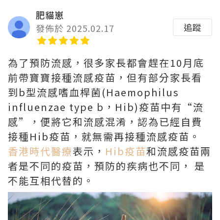
肥貓崽
追蹤
發佈於 2025.02.17
為了預防流感，很多家長都會趕在10月底
前帶寶寶接種流感疫苗，但有部分家長看
到b型流感嗜血桿菌(Haemophilus
influenzae type b，Hib)疫苗中有“流
感”，便將它和流感混淆，認為已經自費
接種Hib疫苗，就無需再接種流感疫苗。
香港時代醫療
表示，
Hib疫苗
和流感疫苗兩
者是不同的疫苗，預防的疾病也不同， 是
不能互相代替的。