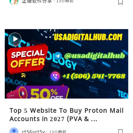
正版软件分享
13小時前
率。黑客选择在波场上进行大规模操
作，侧面印证了其生态的繁荣及作为资
金流转通道的高效性。尽管 Co
Top 5 Website To Buy Proton Mail
Accounts in 2027 (PVA & ...
rt56yrt5y
13小時前