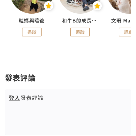
 Swan
暟媽與暟爸
和牛B的成長日記
文珊 ManS
追蹤
追蹤
追蹤
發表評論
登入
發表評論