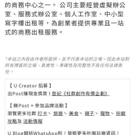
的商務中心之一。 公司主要經營虛擬辦公
室、服務式辦公室、個人工作室、中小型
寫字樓出租等，為創業者提供專業且一站
式的商務出租服務。
*本站之內容由作者所提供，並不代表本站的立場。因此本站對
所有博客的立場、真實性、準確性及完整性不負任何法律責
任。
【 U Creator 招募 】
出Post賺現金獎賞 l
登記《社群創作有價企劃》
【 睇Post + 參加品牌活動 】
瀏覽更多社群
打卡
丶
旅遊
丶
美食
丶
親子
丶
寵物
丶
扮靚
攻略
及
活動情報
U Blog開咗WhatsApp啦！發掘更多吃喝玩樂資訊！