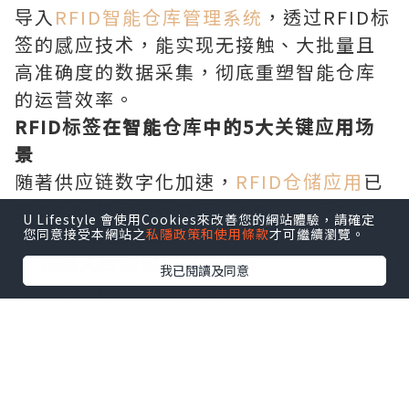
导入
RFID智能仓库管理系统
，透过RFID标
签的感应技术，能实现无接触、大批量且
高准确度的数据采集，彻底重塑智能仓库
的运营效率。
RFID标签在智能仓库中的5大关键应用场
景
随著供应链数字化加速，
RFID仓储应用
已
成为现代物流升级的核心动力。以下为您
U Lifestyle 會使用Cookies來改善您的網站體驗，請確定
拆解5个最显著的实务应用：
您同意接受本網站之
私隱政策和使用條款
才可繼續瀏覽。
1. 快速入库验收与自动上架
我已閱讀及同意
货物抵达仓库时，固定式RFID读取器可瞬
时感应整板包裹上的
RFID标签
，无需逐一
拆箱进行条码扫描，迅速完成物流追踪与
数据核对，并结合
仓库管理系统
(WMS)自
动指派最佳存放位址。