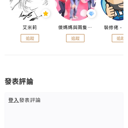
點滴
艾米莉
儍媽媽與兩隻小魔怪之家
追蹤
追蹤
追蹤
發表評論
登入
發表評論