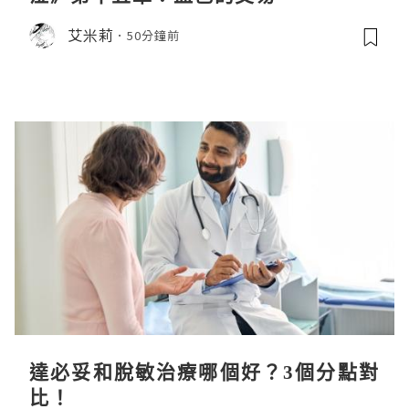
艾米莉
50分鐘前
達必妥和脫敏治療哪個好？3個分點對
比！