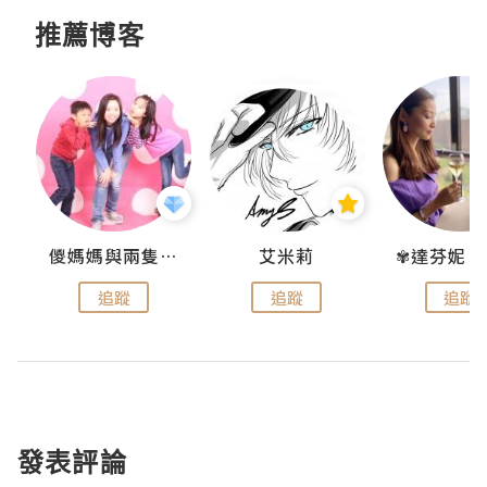
推薦博客
點滴
儍媽媽與兩隻小魔怪之家
艾米莉
追蹤
追蹤
追蹤
發表評論