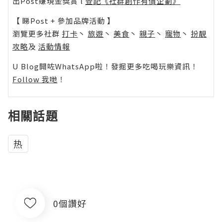
出Post賺現金獎賞 l
登記《社群創作有價企劃》
【 睇Post + 參加品牌活動 】
瀏覽更多社群
打卡
丶
旅遊
丶
美食
丶
親子
丶
寵物
丶
扮靚
攻略
及
活動情報
U Blog開咗WhatsApp啦！發掘更多吃喝玩樂資訊！
Follow 我哋
！
相關話題
热
0個讚好