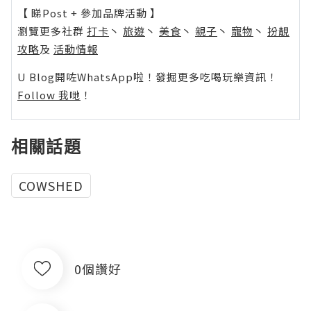
【 睇Post + 參加品牌活動 】
瀏覽更多社群
打卡
丶
旅遊
丶
美食
丶
親子
丶
寵物
丶
扮靚
攻略
及
活動情報
U Blog開咗WhatsApp啦！發掘更多吃喝玩樂資訊！
Follow 我哋
！
相關話題
COWSHED
0個讚好