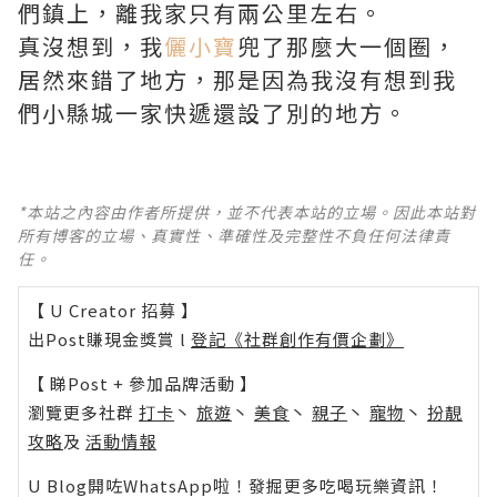
們鎮上，離我家只有兩公里左右。
真沒想到，我
儷小寶
兜了那麼大一個圈，
居然來錯了地方，那是因為我沒有想到我
們小縣城一家快遞還設了別的地方。
*本站之內容由作者所提供，並不代表本站的立場。因此本站對
所有博客的立場、真實性、準確性及完整性不負任何法律責
任。
【 U Creator 招募 】
出Post賺現金獎賞 l
登記《社群創作有價企劃》
【 睇Post + 參加品牌活動 】
瀏覽更多社群
打卡
丶
旅遊
丶
美食
丶
親子
丶
寵物
丶
扮靚
攻略
及
活動情報
U Blog開咗WhatsApp啦！發掘更多吃喝玩樂資訊！