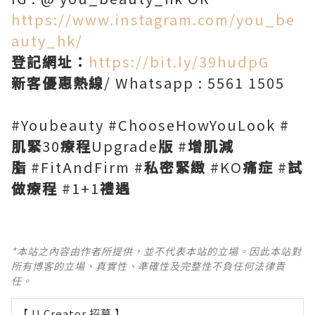
https://www.instagram.com/you_be
auty_hk/
登記網址：
https://bit.ly/39hudpG
新客優惠熱線
/ Whatsapp : 5561 1505
#Youbeauty #ChooseHowYouLook #
肌緊
30
療程
Upgrade
版
#
增肌減
脂
#FitAndFirm #
私密緊緻
#KO
痛症
#
試
做療程
#1+1
禮遇
*本站之內容由作者所提供，並不代表本站的立場。因此本站對
所有博客的立場、真實性、準確性及完整性不負任何法律責
任。
【 U Creator 招募 】