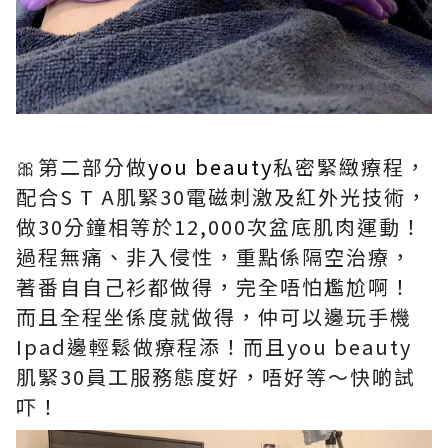
🎀
第二部分做
you beauty
私密緊緻療程，
配合S T A肌緊30電磁刺激及紅外光技術，
做30分鐘相等於12,000次盆底肌肉運動！
過程無痛、非入侵性，重點係隔空治療，
著番自自己衫都做得，完全唔怕尷尬啊！
而且全程坐係度就做得，仲可以邊玩手機
Ipad邊輕鬆做療程添！而且you beauty
肌緊30員工服務態度好，唔好等～快啲試
吓！