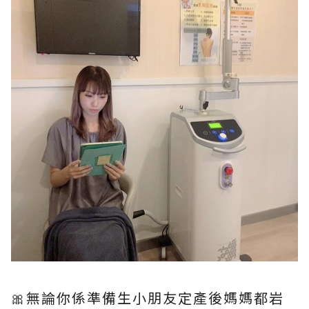
🎀
無論你係準備生小朋友定產後媽媽都岩