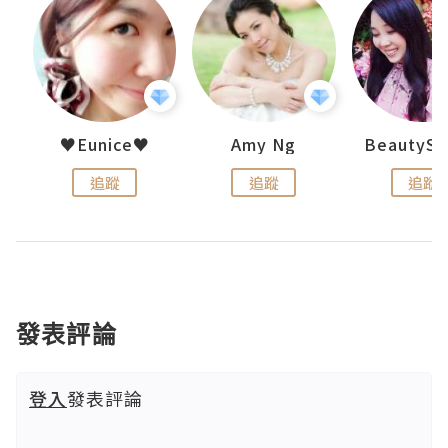
h 夏沫
♥Eunice♥
Amy Ng
追蹤
追蹤
追蹤
發表評論
登入
發表評論