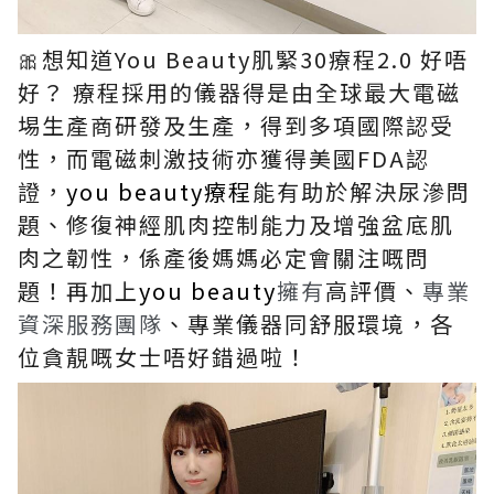
🎀
想知道You Beauty肌緊30療程2.0 好唔
好？ 療程採用的儀器得是由全球最大電磁
埸生產商研發及生產，得到多項國際認受
性，而電磁刺激技術亦獲得美國FDA認
證，
you beauty療程
能有助於解決尿滲問
題、修復神經肌肉控制能力及增強盆底肌
肉之韌性，係產後媽媽必定會關注嘅問
題！再加上
you beauty
擁有
高評價、
專業
資深服務團隊
、專業儀器同舒服環境，各
位貪靚嘅女士唔好錯過啦！