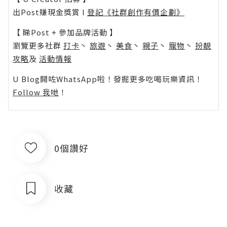
出Post賺現金獎賞 l
登記《社群創作有價企劃》
【 睇Post + 參加品牌活動 】
瀏覽更多社群
打卡
丶
旅遊
丶
美食
丶
親子
丶
寵物
丶
扮靚
攻略
及
活動情報
U Blog開咗WhatsApp啦！發掘更多吃喝玩樂資訊！
Follow 我哋
！
0個讚好
收藏