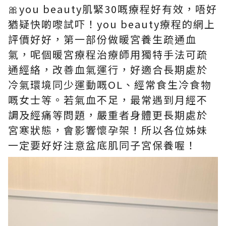
🎀
you beauty肌緊30嘅療程好有效，唔好
猶疑快啲嚟試吓！you beauty療程的網上
評價好好，第一部份做暖宮養生疏通血
氣，呢個暖宮療程治療師用獨特手法可疏
通經絡，改善血氣運行，好適合長期處於
冷氣環境同少運動嘅OL、經常食生冷食物
嘅女士等。若氣血不足，最常遇到月經不
調及經痛等問題，嚴重者身體更長期處於
宮寒狀態，會影響懷孕架！所以各位姊妹
一定要好好注意盆底肌同子宮保養喔！