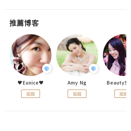
推薦博客
h 夏沫
♥Eunice♥
Amy Ng
追蹤
追蹤
追蹤