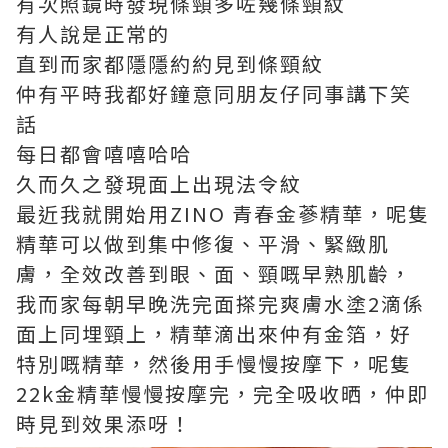
有次照鏡時發現條頸多咗幾條頸紋
有人說是正常的
直到而家都隱隱約約見到條頸紋
仲有平時我都好鐘意同朋友仔同事講下笑
話
每日都會嘻嘻哈哈
久而久之發現面上出現法令紋
最近我就開始用ZINO 青春金蔘精華，呢隻
精華可以做到集中修復、平滑、緊緻肌
膚，全效改善到眼、面、頸嘅早熟肌齡，
我而家每朝早晚洗完面搽完爽膚水塗2滴係
面上同埋頸上，精華滴出來仲有金箔，好
特別嘅精華，然後用手慢慢按摩下，呢隻
22k金精華慢慢按摩完，完全吸收晒，仲即
時見到效果添呀！