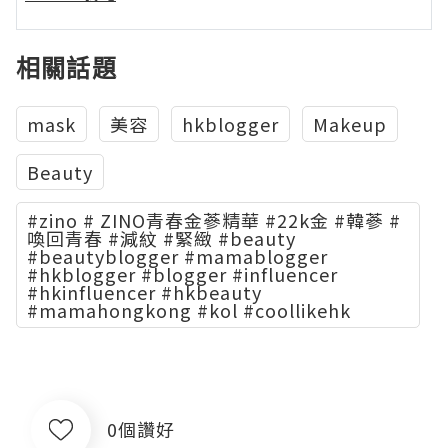
相關話題
mask
美容
hkblogger
Makeup
Beauty
#zino # ZINO青春金蔘精華 #22k金 #韓蔘 #
喚回青春 #減紋 #緊緻 #beauty
#beautyblogger #mamablogger
#hkblogger #blogger #influencer
#hkinfluencer #hkbeauty
#mamahongkong #kol #coollikehk
0個讚好