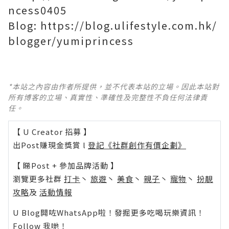
ncess0405
Blog: https://blog.ulifestyle.com.hk/
blogger/yumiprincess
*本站之內容由作者所提供，並不代表本站的立場。因此本站對
所有博客的立場、真實性、準確性及完整性不負任何法律責
任。
【 U Creator 招募 】
出Post賺現金獎賞 l
登記《社群創作有價企劃》
【 睇Post + 參加品牌活動 】
瀏覽更多社群
打卡
丶
旅遊
丶
美食
丶
親子
丶
寵物
丶
扮靚
攻略
及
活動情報
U Blog開咗WhatsApp啦！發掘更多吃喝玩樂資訊！
Follow 我哋
！