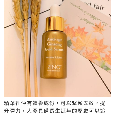
精華裡仲有韓蔘成份，可以緊緻去紋，提
升彈力，人蔘具備長生延年的歷史可以追