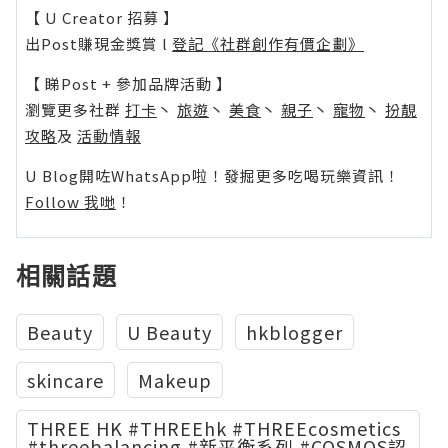
【 U Creator 招募 】
出Post賺現金獎賞 l
登記《社群創作有價企劃》
【 睇Post + 參加品牌活動 】
瀏覽更多社群
打卡
丶
旅遊
丶
美食
丶
親子
丶
寵物
丶
扮靚
攻略
及
活動情報
U Blog開咗WhatsApp啦！發掘更多吃喝玩樂資訊！
Follow 我哋
！
相關話題
Beauty
U Beauty
hkblogger
skincare
Makeup
THREE HK #THREEhk #THREEcosmetics
#threebalancing #新平衡系列 #COSMOS認