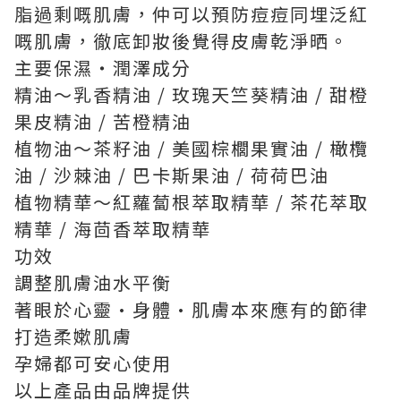
脂過剩嘅肌膚，仲可以預防痘痘同埋泛紅
嘅肌膚，徹底卸妝後覺得皮膚乾淨晒。
主要保濕・潤澤成分
精油～乳香精油 / 玫瑰天竺葵精油 / 甜橙
果皮精油 / 苦橙精油
植物油～茶籽油 / 美國棕櫚果實油 / 橄欖
油 / 沙棘油 / 巴卡斯果油 / 荷荷巴油
植物精華～紅蘿蔔根萃取精華 / 茶花萃取
精華 / 海茴香萃取精華
功效
調整肌膚油水平衡
著眼於心靈·身體·肌膚本來應有的節律
打造柔嫰肌膚
孕婦都可安心使用
以上產品由品牌提供