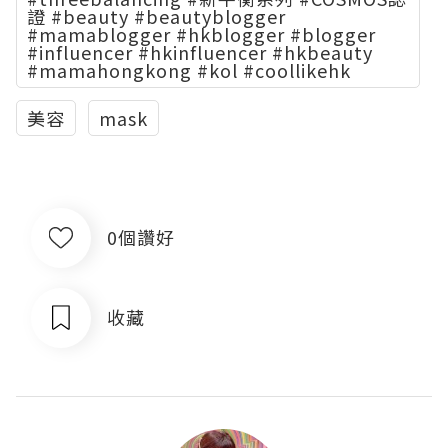
證 #beauty #beautyblogger
#mamablogger #hkblogger #blogger
#influencer #hkinfluencer #hkbeauty
#mamahongkong #kol #coollikehk
美容
mask
0個讚好
收藏