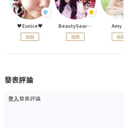
h 夏沫
♥Eunice♥
BeautySearch
Amy N
追蹤
追蹤
追蹤
發表評論
登入
發表評論