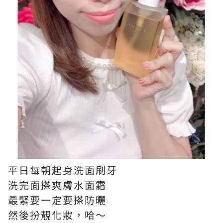
平日每朝起身洗面刷牙
洗完面搽爽膚水面霜
最緊要一定要搽防曬
然後扮靚化妝，哈～