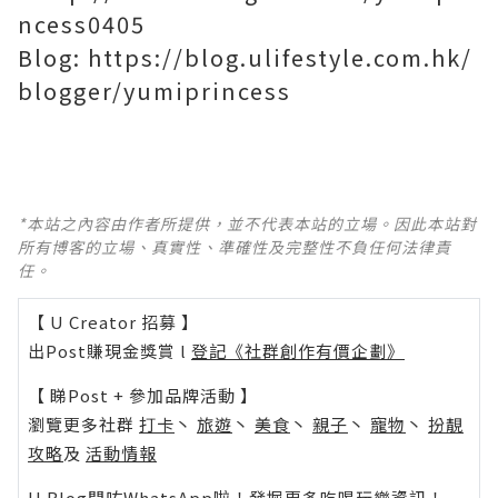
ncess0405
Blog: https://blog.ulifestyle.com.hk/
blogger/yumiprincess
*本站之內容由作者所提供，並不代表本站的立場。因此本站對
所有博客的立場、真實性、準確性及完整性不負任何法律責
任。
【 U Creator 招募 】
出Post賺現金獎賞 l
登記《社群創作有價企劃》
【 睇Post + 參加品牌活動 】
瀏覽更多社群
打卡
丶
旅遊
丶
美食
丶
親子
丶
寵物
丶
扮靚
攻略
及
活動情報
U Blog開咗WhatsApp啦！發掘更多吃喝玩樂資訊！