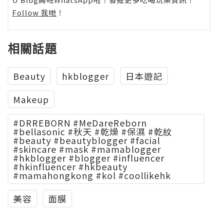
Follow 我哋
！
相關話題
Beauty
hkblogger
日本遊記
Makeup
#DRREBORN #MeDareReborn
#bellasonic #秋天 #乾燥 #保濕 #乾紋
#beauty #beautyblogger #facial
#skincare #mask #mamablogger
#hkblogger #blogger #influencer
#hkinfluencer #hkbeauty
#mamahongkong #kol #coollikehk
美容
面膜