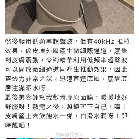
然後轉用低頻率超聲波，佢有40kHz 推拉
效果，係皮膚外層產生微細嘅通道，感覺
到皮膚震動，令到精華利用低頻率超聲波
可以開放微細通道同產生推動效果，因此
穿透力非常之深，迅速直達底層，感覺底
層注滿晒水呀！
最後美容師幫我敷骨膠原面膜，暖暖地好
舒服呀！敷完之後，照鏡望下自己，嘩！
皮膚望上去飲飽水一樣，白滑水潤呀！即
時靚晒！
點擊圖片放大