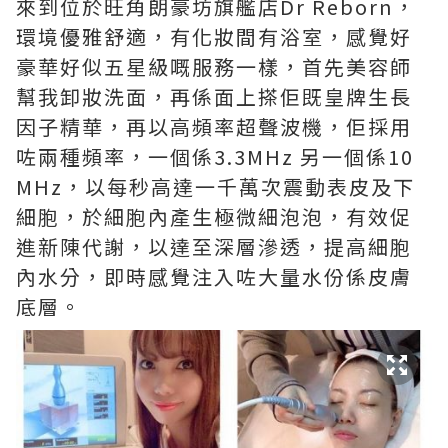
來到位於旺角朗豪坊旗艦店‬Dr Reborn，
環境優雅舒適，有化妝間有浴室，感覺好
豪華好似五星級嘅服務一樣，首先美容師
幫我卸妝洗面，再係面上搽佢既皇牌生長
因子精華，再以高頻率超聲波機，佢採用
咗兩種頻率，一個係3.3MHz 另一個係10
MHz，以每秒高達一千萬次震動表皮及下
細胞，於細胞內產生極微細泡泡，有效促
進新陳代謝，以達至深層滲透，提高細胞
內水分，即時感覺注入咗大量水份係皮膚
底層。