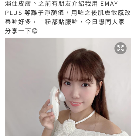
焗住皮膚。之前有朋友介紹我用 EMAY
PLUS 等離⼦淨顏儀，用咗之後肌膚敏感改
善咗好多，上粉都貼服咗，今日想同大家
分享一下😄