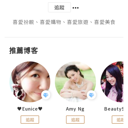
追蹤
喜愛扮靚、喜愛購物、喜愛旅遊、喜愛美食
推薦博客
h 夏沫
♥Eunice♥
Amy Ng
追蹤
追蹤
追蹤