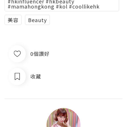
#hkinfluencer #hkbeauty
#mamahongkong #kol #coollikehk
美容
Beauty
0個讚好
收藏