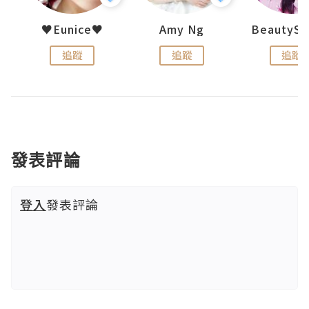
h 夏沫
♥Eunice♥
Amy Ng
追蹤
追蹤
追蹤
發表評論
登入
發表評論