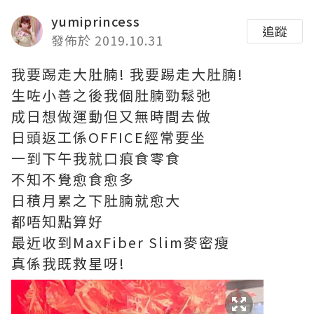
yumiprincess
追蹤
發佈於 2019.10.31
我要踢走大肚腩! 我要踢走大肚腩!
生咗小善之後我個肚腩勁鬆弛
成日想做運動但又無時間去做
日頭返工係OFFICE經常要坐
一到下午我就口痕食零食
不知不覺愈食愈多
日積月累之下肚腩就愈大
都唔知點算好
最近收到MaxFiber Slim麥密瘦
真係我既救星呀!