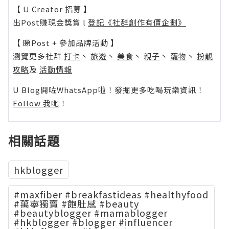
【 U Creator 招募 】
出Post賺現金獎賞 l
登記《社群創作有價企劃》
【 睇Post + 參加品牌活動 】
瀏覽更多社群
打卡
丶
旅遊
丶
美食
丶
親子
丶
寵物
丶
扮靚
攻略
及
活動情報
U Blog開咗WhatsApp啦！發掘更多吃喝玩樂資訊！
Follow 我哋
！
相關話題
hkblogger
#maxfiber #breakfastideas #healthyfood
#萬寧獨賣 #飽肚感 #beauty
#beautyblogger #mamablogger
#hkblogger #blogger #influencer