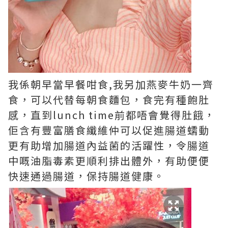
我係朝早當早餐咁食,我另加燕麥牛奶一齊
食，可以代替每朝食麵包，食完有種飽肚
感，直到lunch time前都唔會覺得肚餓，
佢含有豐富膳食纖維仲可以促進腸道蠕動
更有助增加腸道內益菌的活躍性，令腸道
中嘅油脂毒素更順利排出體外，有助便便
快速通過腸道，保持腸道健康。