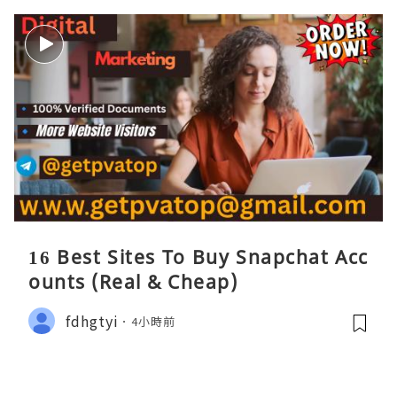
16 Best Sites To Buy Snapchat Acc
ounts (Real & Cheap)
fdhgtyi
4小時前