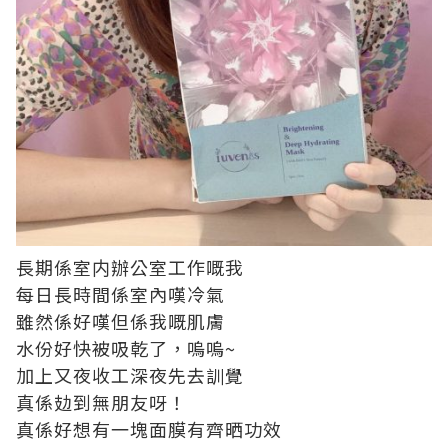
長期係室内辦公室工作嘅我
每日長時間係室內嘆冷氣
雖然係好嘆但係我嘅肌膚
水份好快被吸乾了，嗚嗚~
加上又夜收工深夜先去訓覺
真係攰到無朋友呀！
真係好想有一塊面膜有齊晒功效