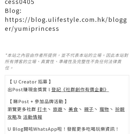
cess0405
Blog:
https://blog.ulifestyle.com.hk/blogg
er/yumiprincess
*本站之內容由作者所提供，並不代表本站的立場。因此本站對
所有博客的立場、真實性、準確性及完整性不負任何法律責
任。
【 U Creator 招募 】
出Post賺現金獎賞 l
登記《社群創作有價企劃》
【 睇Post + 參加品牌活動 】
瀏覽更多社群
打卡
丶
旅遊
丶
美食
丶
親子
丶
寵物
丶
扮靚
攻略
及
活動情報
U Blog開咗WhatsApp啦！發掘更多吃喝玩樂資訊！