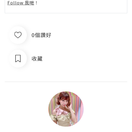
Follow 我哋
！
0個讚好
收藏