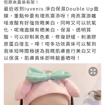
但原來真係有架！
最近收到Iuvenis 淨白保濕Double Up面
膜，重點仲要有埋燕窩添呀！用燕窩游離
唾液酸有好強效嘅美白，同時又可以抗氧
化，呢塊面膜有晒美白、保濕、透明質
酸、可以抑制黑色素、修復舒緩、刺激膠
原蛋白增生，嘩！咁多功效真係可以幫到
我係短時間極速為我嘅肌膚進行美白又可
以保濕，肌膚真係即時靚番晒呀！