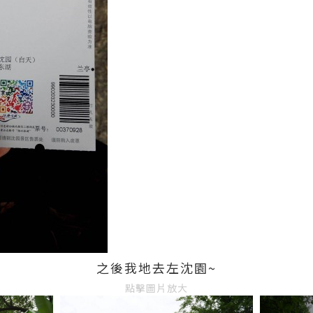
之後我地去左沈園~
點擊圖片放大