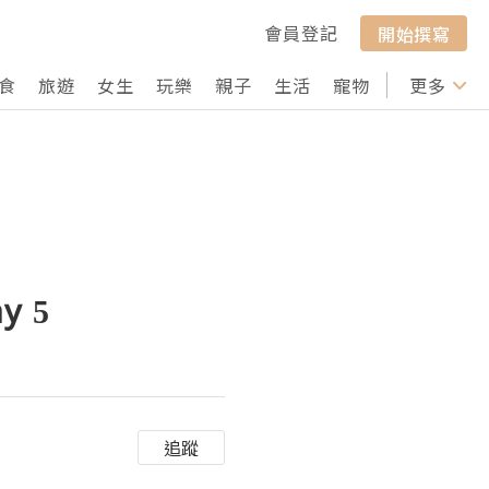
會員登記
開始撰寫
食
旅遊
女生
玩樂
親子
生活
寵物
行山
更多
打卡
 5
追蹤