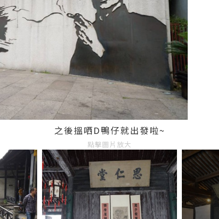
之後搵哂D鴨仔就出發啦~
點擊圖片放大