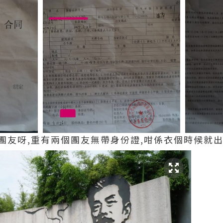
團友呀,重有兩個團友無帶身份證,咁係衣個時候就