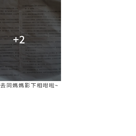
+2
出去同媽媽影下相咁啦~