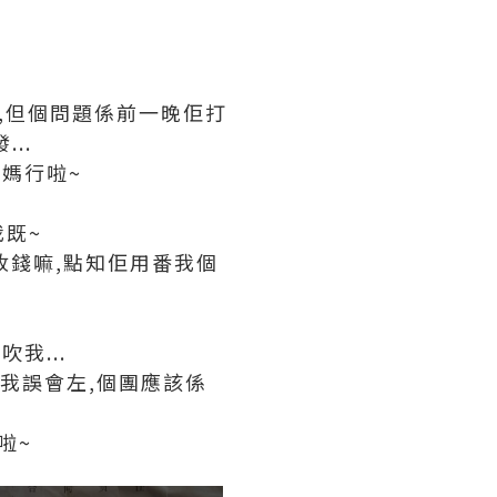
間,但個問題係前一晚佢打
..
媽行啦~
我既~
收錢嘛,點知佢用番我個
我...
係我誤會左,個團應該係
啦~