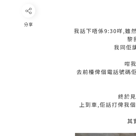
分享
我話下唔係9:30咩,
黎
我同佢
咁我
去前檯俾個電話號碼佢
終於見
上到車,佢話打俾我個
其