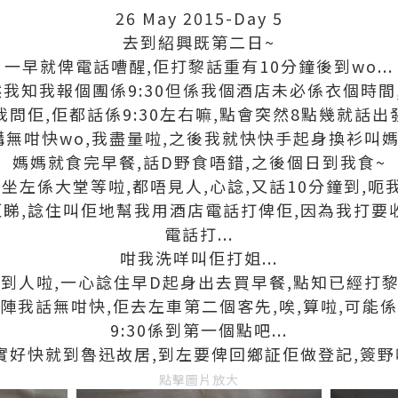
26 May 2015-Day 5
去到紹興既第二日~
一早就俾電話嘈醒,佢打黎話重有10分鐘後到wo...
雖然我知我報個團係9:30但係我個酒店未必係衣個時
我問佢,佢都話係9:30左右嘛,點會突然8點幾就話出發.
講無咁快wo,我盡量啦,之後我就快快手起身換衫叫媽
媽媽就食完早餐,話D野食唔錯,之後個日到我食~
坐左係大堂等啦,都唔見人,心諗,又話10分鐘到,呃
睇,諗住叫佢地幫我用酒店電話打俾佢,因為我打要
電話打...
咁我洗咩叫佢打姐...
到人啦,一心諗住早D起身出去買早餐,點知已經打黎吹
陣我話無咁快,佢去左車第二個客先,唉,算啦,可能
9:30係到第一個點吧...
實好快就到魯迅故居,到左要俾回鄉証佢做登記,簽野
點擊圖片放大