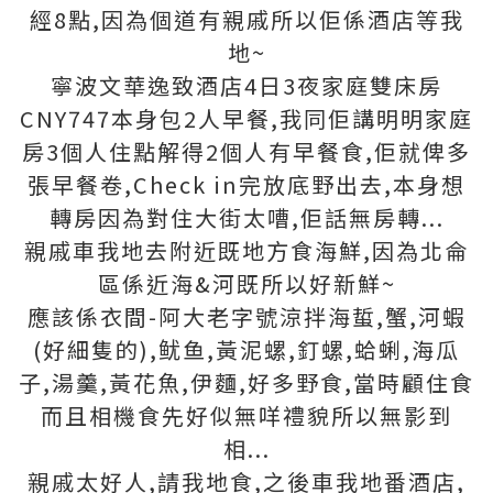
經8點,因為個道有親戚所以佢係酒店等我
地~
寧波文華逸致酒店4日3夜家庭雙床房
CNY747本身包2人早餐,我同佢講明明家庭
房3個人住點解得2個人有早餐食,佢就俾多
張早餐卷,Check in完放底野出去,本身想
轉房因為對住大街太嘈,佢話無房轉...
親戚車我地去附近既地方食海鮮,因為北侖
區係近海&河既所以好新鮮~
應該係衣間-阿大老字號涼拌海蜇,蟹,河蝦
(好細隻的),鱿鱼,黃泥螺,釘螺,蛤蜊,海瓜
子,湯羹,黃花魚,伊麵,好多野食,當時顧住食
而且相機食先好似無咩禮貌所以無影到
相...
親戚太好人,請我地食,之後車我地番酒店,