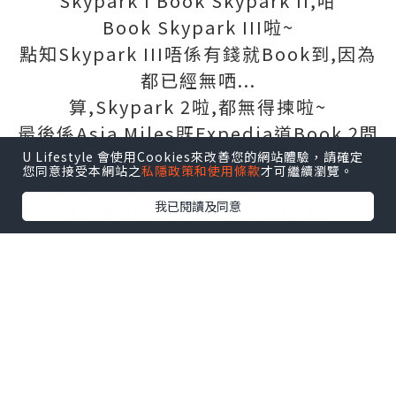
Skypark I Book Skypark II,咁
Book Skypark III啦~
點知Skypark III唔係有錢就Book到,因為
都已經無哂...
算,Skypark 2啦,都無得揀啦~
最後係Asia Miles既Expedia道Book 2間
房,一間爸爸同媽媽,一間我同二家姐~
U Lifestyle 會使用Cookies來改善您的網站體驗，請確定
您同意接受本網站之
私隱政策和使用條款
才可繼續瀏覽。
Hotel Skypark Myeongdong II 26 Sep
我已閱讀及同意
2015-30 Sep 2015 $1625.92
Hotel Skypark Myeongdong II 26 Sep
2015-1 Oct 2015 $1979.38
Book完酒店已經係凌晨,應該係我Book酒
店既時候已經係夜晚12點幾,搞完一大輪野
好眼訓未買旅遊保,又遲D先買...
同樣係出發既當日既夜晚12點幾先決定買