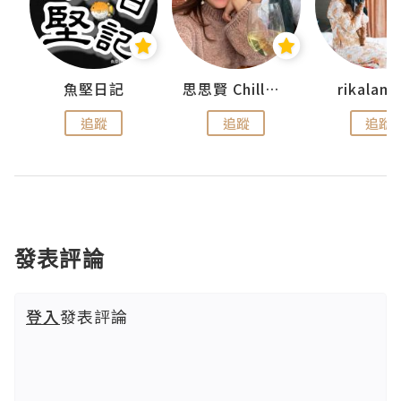
urnal
魚堅日記
思思賢 ChillMyBabe
rikala
追蹤
追蹤
追蹤
發表評論
登入
發表評論