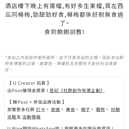
酒店樓下晚上有擺檔,有好多生果檔,買左西
瓜同楊梅,勁甜勁好食,楊梅都係好耐無食過
了~
食到飽飽訓教!
*本站之內容由作者所提供，並不代表本站的立場。因此本站對
所有博客的立場、真實性、準確性及完整性不負任何法律責
任。
【 U Creator 招募 】
出Post賺現金獎賞 l
登記《社群創作有價企劃》
【 睇Post + 參加品牌活動 】
瀏覽更多社群
打卡
丶
旅遊
丶
美食
丶
親子
丶
寵物
丶
扮靚
攻略
及
活動情報
U Blog開咗WhatsApp啦！發掘更多吃喝玩樂資訊！