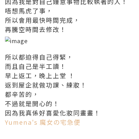
因為我是對自己鐘意事物比較執著的人！
唔想馬虎了事，
所以會用最快時間完成，
再騰空時間去修改！
所以都迫得自己得緊，
而且自己是半工讀！
早上返工，晚上上堂 ！
返到屋企就做功課、練妝！
都辛苦的，
不過就是開心的！
因為我真係好喜愛化妝同畫畫！
Yumena's 魔女の宅急便