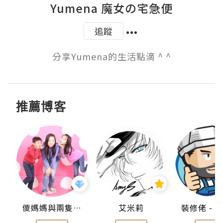
Yumena 魔女の宅急便
追蹤
分享Yumena的生活點滴 ^ ^
推薦博客
點滴
儍媽媽與兩隻小魔怪之家
艾米莉