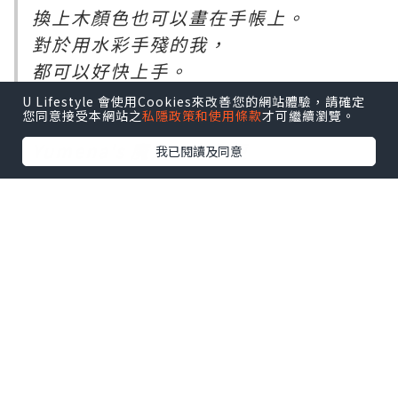
換上木顏色也可以畫在手帳上。
對於用水彩手殘的我，
都可以好快上手。
除了小插畫之外，
U Lifestyle 會使用Cookies來改善您的網站體驗，請確定
您同意接受本網站之
私隱政策和使用條款
才可繼續瀏覽。
仲有好靚的英文字體教學。
Yumena's 魔女の宅急便
我已閱讀及同意
宣傳你的專頁
*本站之內容由作者所提供，並不代表本站的立場。因此本站對
所有博客的立場、真實性、準確性及完整性不負任何法律責
任。
【 U Creator 招募 】