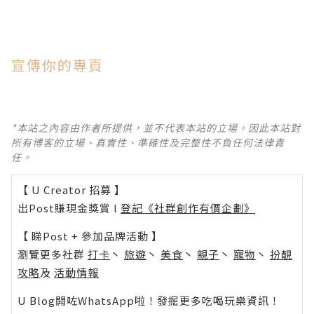
宣傳你的專頁
*本站之內容由作者所提供，並不代表本站的立場。因此本站對
所有博客的立場、真實性、準確性及完整性不負任何法律責
任。
【 U Creator 招募 】
出Post賺現金獎賞 l
登記《社群創作有價企劃》
【 睇Post + 參加品牌活動 】
瀏覽更多社群
打卡
丶
旅遊
丶
美食
丶
親子
丶
寵物
丶
扮靚
攻略
及
活動情報
U Blog開咗WhatsApp啦！發掘更多吃喝玩樂資訊！