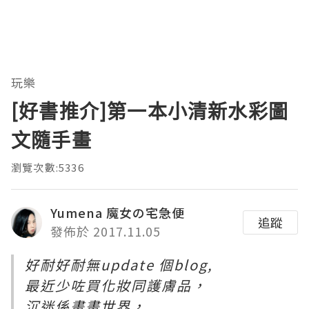
玩樂
[好書推介]第一本小清新水彩圖
文隨手畫
瀏覽次數:5336
Yumena 魔女の宅急便
追蹤
發佈於 2017.11.05
好耐好耐無update 個blog,
最近少咗買化妝同護膚品，
沉迷係畫畫世界，