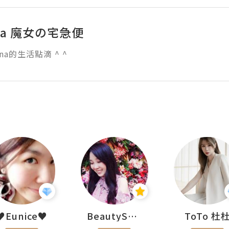
na 魔女の宅急便
na的生活點滴 ^ ^
♥Eunice♥
BeautySearch
ToTo 杜