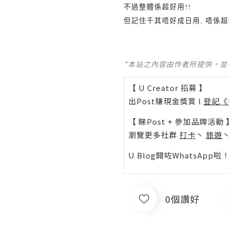
不過整體係超好用
!!
但記住千其唔好成日用
唔係超
,
*本站之內容由作者所提供，
【 U Creator 招募 】
出Post賺現金獎賞 l
登記《
【 睇Post + 參加品牌活動 
瀏覽更多社群
打卡
丶
旅遊
U Blog開咗WhatsAp
0個讚好