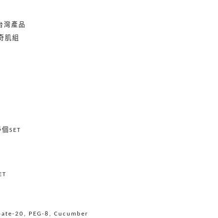
台灣產品
奇肌組
淨個
SET
ET
bate-20, PEG-8, Cucumber