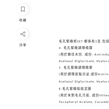
收藏
毛孔緊緻呢
都係有
支
包
SET
3
,
分享
毛孔緊緻調理噴霧
4.
用於鎖住水份
成份
(
,
: Astrindy
Azelaoyl Diglycinate, Hyalur
毛孔緊緻調理精華
5.
用於調理皮脂分泌
成份
(
,
Astrin
Azelaoyl Diglycinate, Hyalu
毛孔緊緻娃娃泥膜
6.
用於末對毛孔污垢
成份
(
,
Illit
Tocopheryl Acetate, Cucumbe