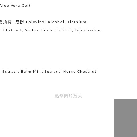
Aloe Vera Gel)
廢角質
成份
,
:Polyvinyl Alcohol, Titanium
eaf Extract, Ginkgo Biloba Extract, Dipotassium
n Extract, Balm Mint Extract, Horse Chestnut
點擊圖片放大