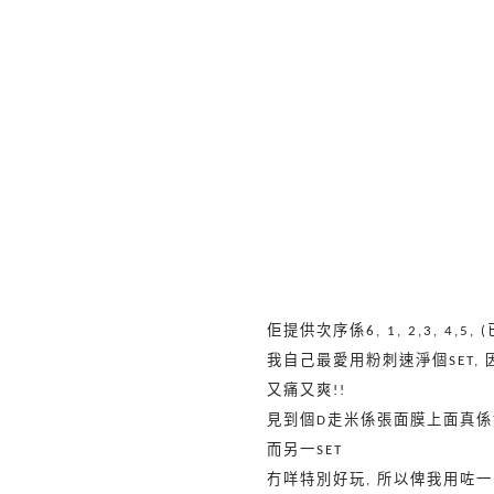
佢提供次序係
6, 1, 2,3, 4,5, (
我自己最愛用粉刺速淨個
SET,
又痛又爽
!!
見到個
走米係張面膜上面真係
D
而另一
SET
冇咩特別好玩
所以俾我用咗一
,