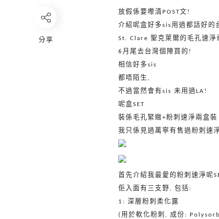
放假係要嚟清
文
POST
!
介紹呢盒好多
用過都話好的
sis
聖克萊爾的毛孔速淨
分享
St. Clare
月尾去台灣個陣買的
6
!
相信好多
sis
都唔陌生
,
不過當然會有
未用過
sis
LA!
呢盒
SET
裝係毛孔緊緻
粉刺速淨兩盒裝
+
我只係見過萬寧有售過粉刺速
首先介紹我最愛的粉刺速淨呢
S
佢入面有三支野
包括
,
:
深層粉刺柔化露
1:
用於軟化粉刺
成份
(
,
: Polysor