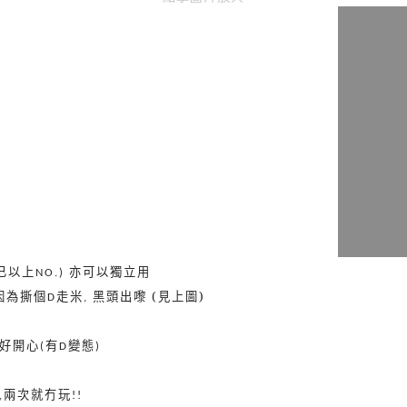
已以上
亦可以獨立用
NO.)
因為撕個
走米
黑頭出嚟 (見上圖)
D
,
好開心
有
變態
(
D
)
兩次就冇玩
,
!!