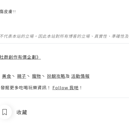
傷皮膚
!!
並不代表本站的立場。因此本站對所有博客的立場、真實性、準確性
社群創作有價企劃》
】
丶
美食
丶
親子
丶
寵物
丶
扮靚攻略
及
活動情報
p啦！發掘更多吃喝玩樂資訊！
Follow 我哋
！
收藏