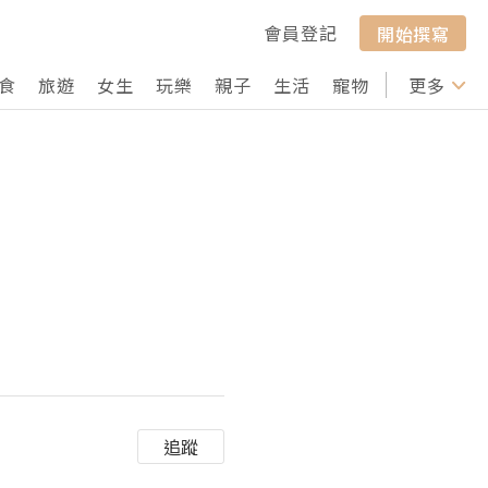
會員登記
開始撰寫
食
旅遊
女生
玩樂
親子
生活
寵物
行山
更多
打卡
追蹤