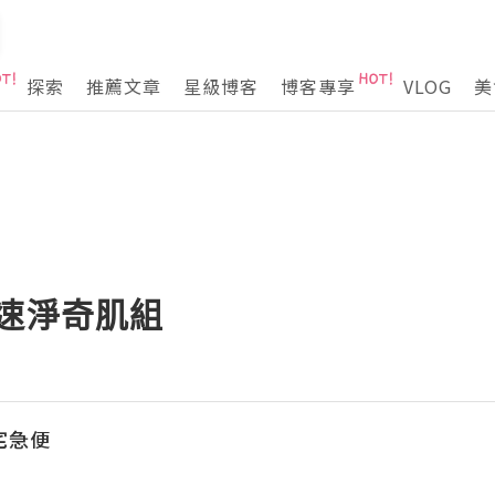
探索
推薦文章
星級博客
博客專享
VLOG
美
 毛孔速淨奇肌組
の宅急便