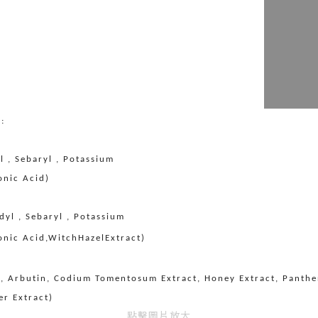
括
:
l , Sebaryl , Potassium
onic Acid)
dyl , Sebaryl , Potassium
ronic Acid,WitchHazelExtract
)
es, Arbutin, Codium Tomentosum Extract, Honey Extract, Panthe
r Extract)
點擊圖片放大