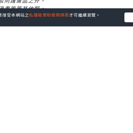
妝同護膚品之外，
漫畫等等其他野。
您同意接受本網站之
私隱政策和使用條款
才可繼續瀏覽。
第一本小清新水彩圖文隨手畫》，
好可愛，
，
外，
，
在手帳上。
，