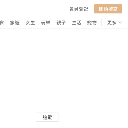
會員登記
開始撰寫
食
旅遊
女生
玩樂
親子
生活
寵物
行山
更多
打卡
追蹤