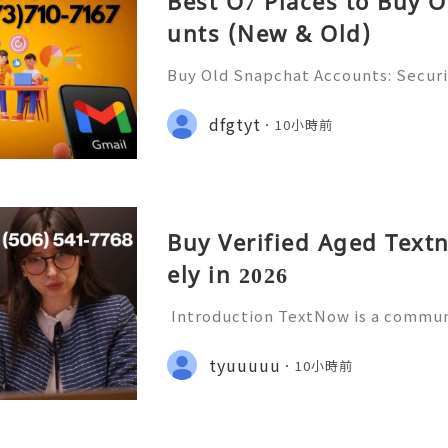
Best O7 Places to Buy 
unts (New & Old)
Buy Old Snapchat Accounts: Securi
s, Account Ownership & Safe Altern
📞📩 We’re always ready to help 
dfgtyt
10小時前
🌐✨ We are available online 24/7 
Buy Verified Aged Text
ely in 2026
Introduction TextNow is a communi
ides users with calling and messag
orted devices and applications. It 
tyuuuuu
10小時前
who want a convenient w