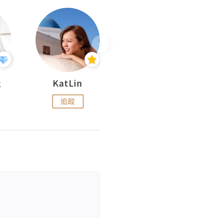
杜
KatLin
Missmiki 米奇小姐
追蹤
追蹤