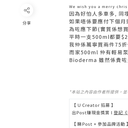
We wish you a merry chris
因為好怕人多車多, 同
如果唔係要應付下個月
分享
為咗應下節(實質係想買下
平時一支500ml都要$22
我仲係萬寧買兩件75折
而家500ml 仲有輕易泵
Bioderma 雖然係貴
*本站之內容由作者所提供，
【 U Creator 招募 】
出Post賺現金獎賞 l
登記《
【 睇Post + 參加品牌活動 