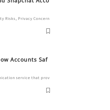
Old Snapchat Acco
ty Risks, Privacy Concern
atives Guide 2026 🚪🚀💬
you 24/7! 😊💯🔥 💼⏰📩🌟

now Accounts Saf
cation service that prov
ing features through supp
can be useful for people