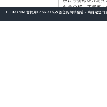
所以今後除咗介紹化
仲會介紹一下畫畫、
U Lifestyle 會使用Cookies來改善您的網站體驗，請確定
今次介紹的是這本《
這本書所教的公子都
而且由初入深的教學
除了可以用水彩畫之
也可以用木顏色畫。
除咗可以畫下賀卡外
換上木顏色也可以畫
對於用水彩手殘的我
都可以好快上手。