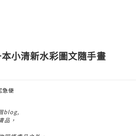
一本小清新水彩圖文隨手畫
の宅急便
blog,
膚品，