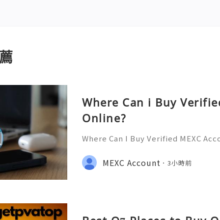
薦
Where Can i Buy Verifi
Online?
Where Can I Buy Verified MEXC Acc
stance? We’re Here 24/7! 📧 Emai
💎 WhatsApp: +1(772)563-8300 🚀 T
MEXC Account
3小時前
discord: usamarketit ✅ Trusted S