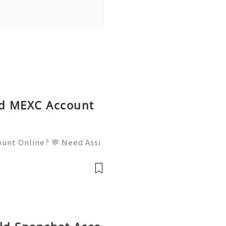
ed MEXC Account
ount Online? 💬 Need Assi
l: usamarketit@gmail.com
elegram: @usamarketit 🎮