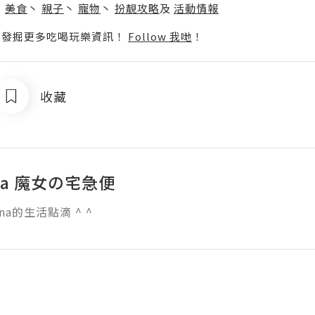
丶
美食
丶
親子
丶
寵物
丶
扮靚攻略
及
活動情報
p啦！發掘更多吃喝玩樂資訊！
Follow 我哋
！
收藏
na 魔女の宅急便
na的生活點滴 ^ ^