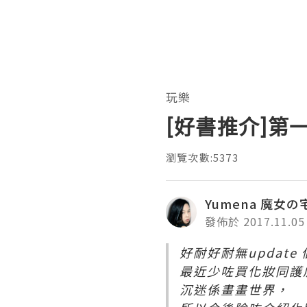
玩樂
[好書推介]第
瀏覽次數:5373
Yumena 魔女
發佈於 2017.11.05
好耐好耐無update 個
最近少咗買化妝同護
沉迷係畫畫世界，