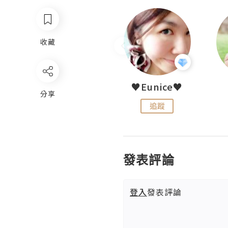
收藏
LoveCath 夏沫
♥Eunice♥
分享
追蹤
追蹤
發表評論
登入
發表評論