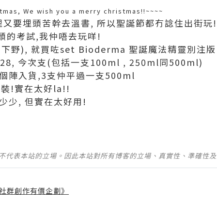
tmas, We wish you a merry christmas!!~~~~
埋又要埋頭苦幹去溫書, 所以聖誕節都冇諗住出街玩! 
頭的考試,我仲唔去玩咩!
野), 就買咗set Bioderma 聖誕魔法精靈別注版
8, 今次支(包括一支100ml , 250ml同500ml)
個陣入貨,3支仲平過一支500ml
裝!實在太好la!!
咗少少, 但實在太好用!
並不代表本站的立場。因此本站對所有博客的立場、真實性、準確性
社群創作有價企劃》
】