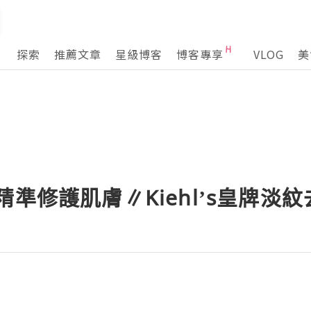
探索
推薦文章
星級博客
博客專享
VLOG
美
準修護肌膚∥Kiehl’s皇牌淡紋去