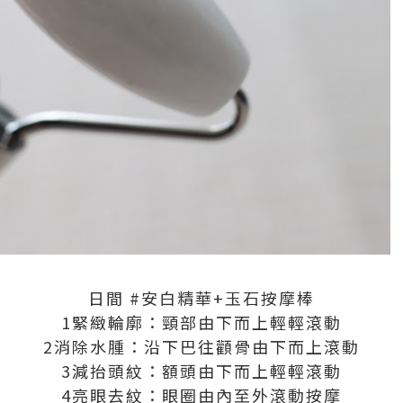
日間 #安白精華+玉石按摩棒
1️緊緻輪廓：頸部由下而上輕輕滾動
2️消除水腫：沿下巴往顴骨由下而上滾動
3️減抬頭紋：額頭由下而上輕輕滾動
4️亮眼去紋：眼圈由內至外滾動按摩