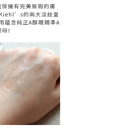
確保擁有完美無瑕的膚
ehl’s的兩大淡紋皇
用蘊含純正A醇嘅精準A
呀!