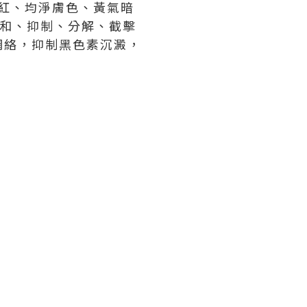
泛紅、均淨膚色、黃氣暗
中和、抑制、分解、截擊
網絡，抑制黑色素沉澱，