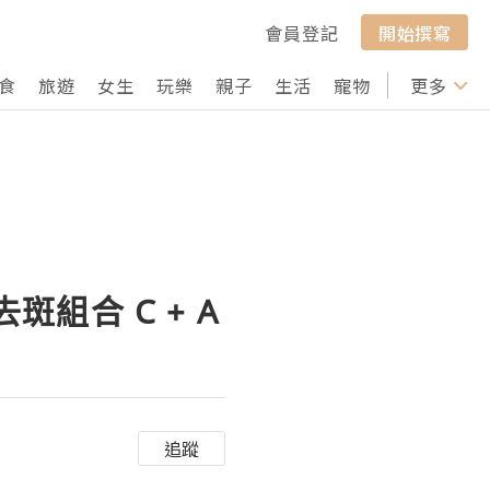
會員登記
開始撰寫
食
旅遊
女生
玩樂
親子
生活
寵物
行山
更多
打卡
斑組合 C + A
追蹤