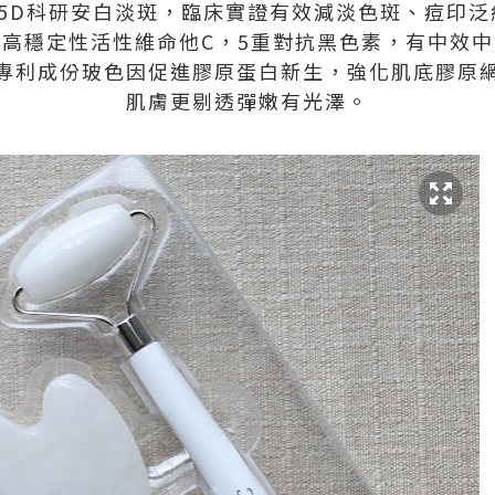
5D科研安白淡斑，臨床實證有效減淡色斑、痘印
高穩定性活性維命他C，5重對抗黑色素，有中效
專利成份玻色因促進膠原蛋白新生，強化肌底膠原
肌膚更剔透彈嫩有光澤。