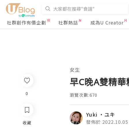
社群創作有價企劃
社群熱話
成為U Creator
女生
早C晚A雙精華精
0
瀏覽次數:670
Yuki ‧ユキ
發佈於 2022.10.05
收藏