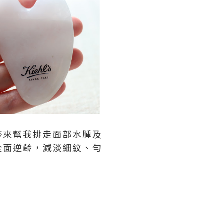
痧來幫我排走面部水腫及
全面逆齡，減淡細紋、勻