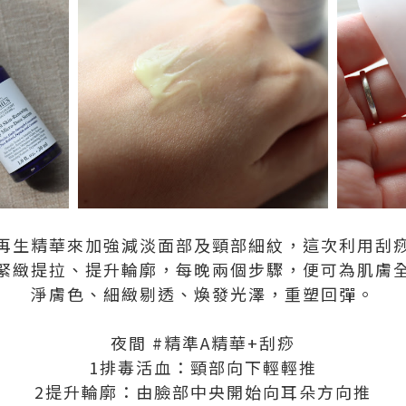
再生精華來加強減淡面部及頸部細紋，這次利用刮
緊緻提拉、提升輪廓，每晚兩個步驟，便可為肌膚
淨膚色、細緻剔透、煥發光澤，重塑回彈。
夜間 #精準A精華+刮痧
1️排毒活血：頸部向下輕輕推
2️提升輪廓：由臉部中央開始向耳朵方向推