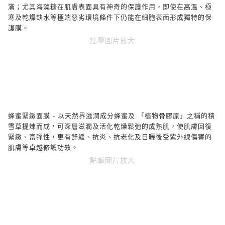
滿；尤其海藻糖在肌膚表面具有神奇的保護作用，即使在高溫、極
寒及乾燥缺水等極端惡劣環境條件下仍能在細胞表面形成獨特的保
護膜。
點擊圖片放大
蜂蜜緊緻面膜
-
以天然界滋潤成分蜂蜜及
「植物骨膠原」之稱的積
雪草提煉而成，可深層滋潤及活化乾燥鬆弛的成熟肌，使肌膚回復
緊緻、富彈性，更有舒緩、抗炎、抗老化及日曬後受紫外線傷害的
肌膚等卓越修護功效。
點擊圖片放大