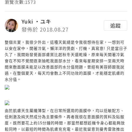
瀏覽次數:1573
Yuki ‧ユキ
追蹤
發佈於 2018.08.27
整個炎夏，我很少外出，這種天氣總是令我很想待在家，一想到可
以安在家中，開著冷氣，懶洋洋的煲劇、打機，真寫意
!
只是當日子
久了，我開始發覺面部膚質比起秋冬天還乾燥，原來每天開著冷氣
會在不知不覺間逐漸抽乾我面部水分，看來每星期安排一至兩天時
間來敷面膜未能足以改善面部的水分值問題，曾經有美容師跟我說
過，在整個夏天，每天均會敷上不同功效的面膜，才能穩定肌膚的
水分值。
由於肌膚天生屬纖薄型，在日常所選用的面膜中，均以低敏配方、
低刺激及純天然成分為主要條件，再者我很在意面膜的質料及貼服
度，既然要花上約
15
分鐘的時間，那當然都想趁機令身心都能夠放
鬆同時，以最短的時間為肌膚充充電。最近我留意到曼秀雷敦推出