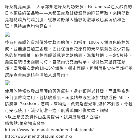
綠茶提亮面膜
–
大家都知道綠茶對功效多，
Botanics
以注入矜貴的
日本頂級綠茶品種——京都玉露及舒緩鎮靜的睡蓮萃取，來瞬間提
亮粗糙暗黃的暗沉肌，從根源舒緩因過敏刺激導致色素沉積和色
斑，保持膚色均勻亮白。
整系列面膜的質料份外柔軟而貼薄，均採用
100%
天然原色純棉製
成，並無
漂白加工處理，因此保留棉花原有的天然淡黃色及少許褐
色的植物纖維，純棉面膜質感更柔軟貼面、溫和舒適；一盒
5
片裝，
撕開包裝取出面膜同時，包裝內仍充滿精華，可倒出來塗抹在頸
部，當我每次敷約
10-15
分鐘後，撕走面膜，再利用指尖在面部打圈
按摩直至面膜精華滲透入肌膚內。
使用的時候散發出陣陣的芳香氣味，身心都得以舒緩，而且整系列
任何肌膚均適用，包括敏感肌。面膜精華液無添加致敏成份
MIT
、
防腐劑
Paraben
、酒精、礦物油、色素及螢光劑
,
溫和不刺激，令我
可安心使用，減少刺激不適，肌膚瞬間回復柔軟、細嫩。
<
以上產品及資料由品牌提供，試用感屬個人立場
>
銷售點
:
萬寧獨家發售
https://www.facebook.com/mentholatumhk/
http://www.mentholatum.com.hk/