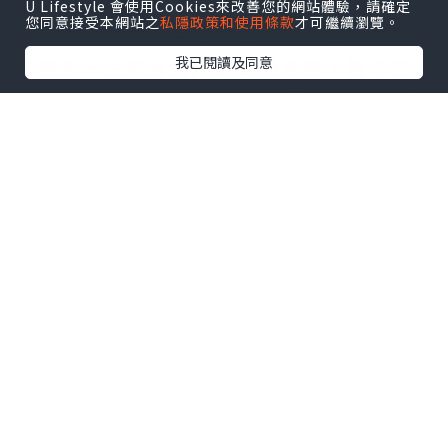
次的線上咨詢，我亦很慶幸經過是次咨
U Lifestyle 會使用Cookies來改善您的網站體驗，請確定
您同意接受本網站之
私隱政策和使用條款
才可繼續瀏覽。
詢，可以讓我對自己了解多點，從而領略
我已閱讀及同意
了很多一生中身邊所遇到的事情，當中包
括我的工作、生命中遇到對(不對)的人、財
運，生活難題、以及最令我好奇的前世事
等等…
這一切原來可以通過出生日期、血型和星
座以計算方式，算出自身的生命靈數，通
過每個數字或數字組合來看出:~
我是屬於什麼性格?
我是屬於怎麼樣的體質?
什麼時候是業障年? 怎樣化解?
我適合什麼類型的工作?
我今生的人生使命是什麼?