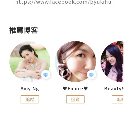
推薦博客
h 夏沫
Amy Ng
♥Eunice♥
追蹤
追蹤
追蹤