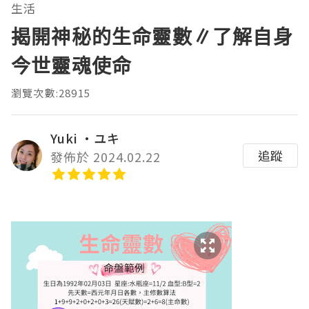
生活
揭開神秘的生命靈數∥了解自身
今世靈魂使命
瀏覽次數:28915
Yuki ‧ユキ
追蹤
發佈於 2024.02.22