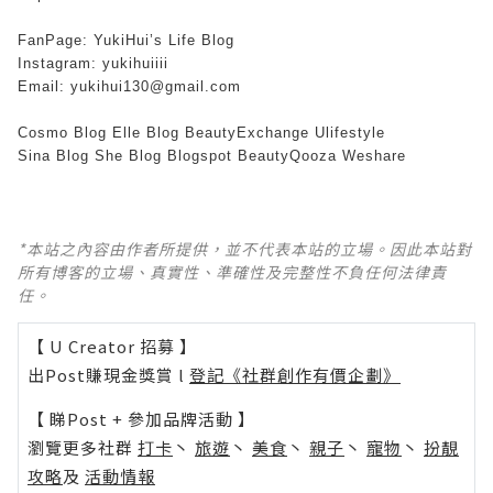
FanPage:
YukiHui’s Life Blog
Instagram:
yukihuiiii
Email: yukihui130@gmail.com
Cosmo Blog
Elle Blog
BeautyExchange
Ulifestyle
Sina Blog
She Blog
Blogspot
BeautyQooza
Weshare
*本站之內容由作者所提供，並不代表本站的立場。因此本站對
所有博客的立場、真實性、準確性及完整性不負任何法律責
任。
【 U Creator 招募 】
出Post賺現金獎賞 l
登記《社群創作有價企劃》
【 睇Post + 參加品牌活動 】
瀏覽更多社群
打卡
丶
旅遊
丶
美食
丶
親子
丶
寵物
丶
扮靚
攻略
及
活動情報