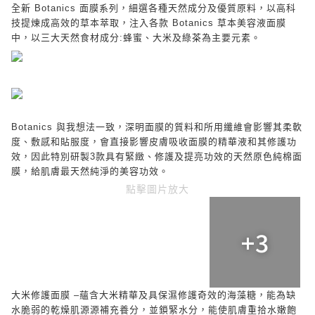
全新
Botanics
面膜系列，細選各種天然成分及優質原料，以高科
技提煉成高效的草本萃取，注入各款
Botanics
草本美容液面膜
中，以三大天然食材成分
:
蜂蜜、大米及綠茶為主要元素。
Botanics
與我想法一致，深明面膜的質料和所用纖維會影響其柔軟
度、敷感和貼服度，會直接影響皮膚吸收面膜的精華液和其修護功
效，因此特別研製
3
款具有緊緻、修護及提亮功效的天然原色純棉面
膜，給肌膚最天然純淨的美容功效。
點擊圖片放大
+3
大米修護面膜
–
蘊含大米精華及具保濕修護奇效的海藻糖，能為缺
水脆弱的乾燥肌源源補充養分，並鎖緊水分，能使肌膚重拾水嫩飽