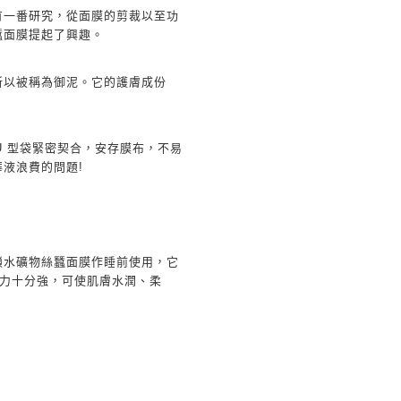
有一番研究，從面膜的剪裁以至功
蠶面膜提起了興趣。
所以被稱為御泥。它的護膚成份
U
型袋緊密契合，安存膜布，不易
華液浪費的問題
!
鎖水礦物絲蠶面膜作睡前使用，它
力十分強，可使肌膚水潤、柔