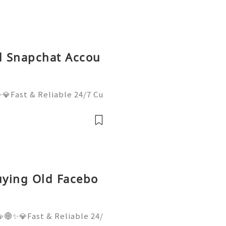
ld Snapchat Accou
💎Fast & Reliable 24/7 Cu
sApp :+1 (506) 541-7768
lhub 💫💎💲💫🌐✨💎Discor
il:usadigitalhubsell@gmai
uying Old Facebo
🌐✨💎Fast & Reliable 24/
hatsApp :+1 (506) 541-77