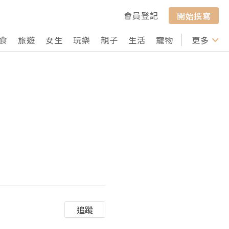
會員登記
開始撰寫
食
旅遊
女生
玩樂
親子
生活
寵物
行山
更多
打卡
追蹤