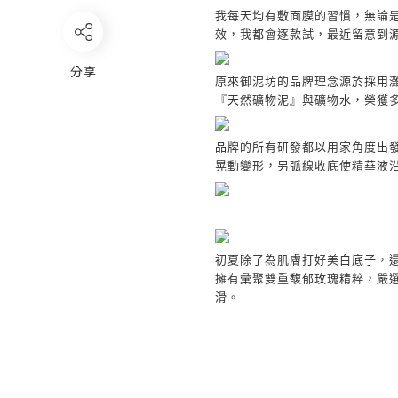
我每天均有敷面膜的習慣，無論
效，我都會逐款試，最近留意到
分享
原來御泥坊的品牌理念源於採用
『天然礦物泥』與礦物水，榮獲
品牌的所有研發都以用家角度出
晃動變形，另弧線收底使精華液
初夏除了為肌膚打好美白底子，
擁有彙聚雙重馥郁玫瑰精粹，嚴
滑。