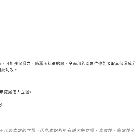
布，可加強保濕力，絲蠶面料很貼服，令面部的暗角位也能吸取其保濕成
細紋功效。
用感屬個人立場
>
莎
並不代表本站的立場。因此本站對所有博客的立場、真實性、準確性