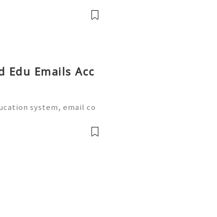
italhub 💫💎💲💫🌐✨💎Dis
Email:usadigitalhubsell@g
ed Edu Emails Acc
ducation system, email co
al part of academic life.
e world provide dedicate