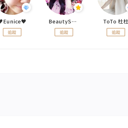
♥Eunice♥
BeautySearch
ToTo 杜
追蹤
追蹤
追蹤