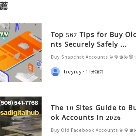
薦
Top 567 Tips for Buy O
nts Securely Safely ...
Buy Snapchat Accounts 💫💎💲💫🌐✨
stomer Support 💫💎💲💫🌐✨💎What
💫💎💲💫🌐✨💎Telegram: @usadigita
treyrey
14分鐘前
d: usadigitalhub 💫💎💲💫🌐✨💎Ema
l
The 10 Sites Guide to B
ok Accounts in 2026
Buy Old Facebook Accounts 💫💎💲
7 Customer Support 💫💎💲💫🌐✨💎W