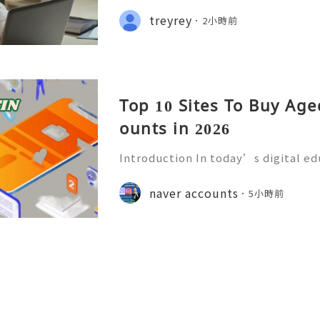
68 💫💎💲💫🌐✨💎Telegram: @usadig
treyrey
2小時前
cord: usadigitalhub 💫💎💲💫🌐✨💎
Top 10 Sites To Buy Ag
ounts in 2026
Introduction In today’s digital e
mmunication has become an essenti
Educational institutions around th
naver accounts
5小時前
d email accounts to stude