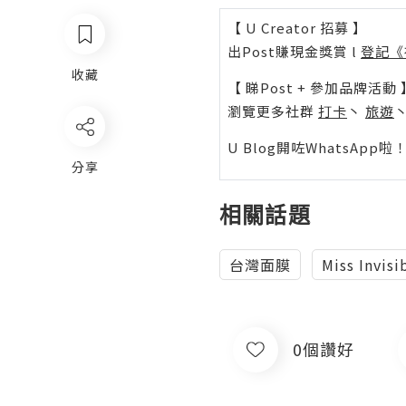
【 U Creator 招募 】
出Post賺現金獎賞 l
登記《
收藏
【 睇Post + 參加品牌活動 
瀏覽更多社群
打卡
丶
旅遊
U Blog開咗WhatsAp
分享
相關話題
台灣面膜
Miss Invis
0個讚好