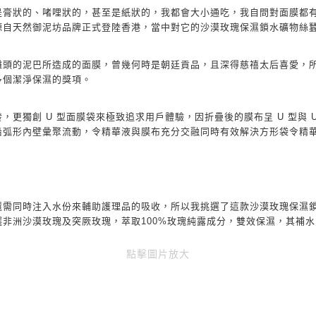
是膏狀的、啫哩狀的，甚至是紙狀的，我都會大小通吃，我自問對面膜都
源自天然御泥坊品牌正式登陸香港，當中對它的沙漠玫瑰保濕鎖水礦物絲
灘頭的泥巴所造成的面膜，曾幾何時是朝廷貢品，且深得慈禧太后喜愛，
多個潔淨保濕的獎項。
發，更獨創
U
型面膜袋來極致追求用戶體驗，因折疊後的膜布呈
U
型與
沿弧形內壁彙聚流動，令精華液與膜布充分交融同時有效解決方形袋令精
還需同時注入水份來輔助護理品的吸收，所以我挑選了這款沙漠玫瑰保濕
選非洲沙漠玫瑰及突厥玫瑰，萃取
100%
玫瑰純露成分，雙效保濕，其補水
點擊圖片放大