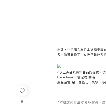
此外，它的膜布為日本冰羽靈膜
多，飽滿緊緻了，有撫平乾紋及
<
以上產品及資料由品牌提供，試
Face book :
御泥坊
香港
產品銷售
點
:
屈臣氏、萬寧、莎
0
*本站之內容由作者所提供，