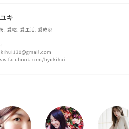
‧ユキ
, 愛吃, 愛生活, 愛敗家



ukihui130@gmail.com
