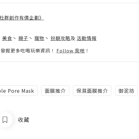
社群創作有價企劃》
】
丶
美食
丶
親子
丶
寵物
丶
扮靚攻略
及
活動情報
p啦！發掘更多吃喝玩樂資訊！
Follow 我哋
！
ible Pore Mask
面膜推介
保濕面膜推介
御泥坊
收藏