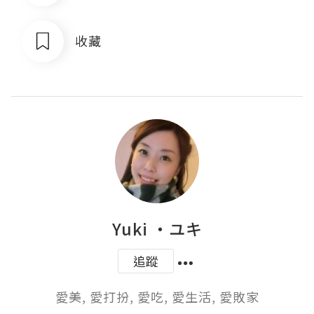
收藏
Yuki ‧ユキ
追蹤
愛美, 愛打扮, 愛吃, 愛生活, 愛敗家
