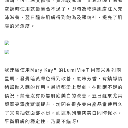
空調時使用就最適合不過了，即時為乾燥肌膚注入充
沛滋養，翌日醒來肌膚得到飽滿及顯精神，提亮了肌
膚的光澤度。
我連續使用
Mary Kay®
的
LumiVie
ＴＭ亮采系列兩
星期，發覺暗黃膚色得到改善，氣味芳香，有鎮靜情
緒幫助入眠的作用。最近都愛上煲劇，在睡眠不足的
情況下絲毫沒有影響肌底美白的改善，翌日醒來尤其
額頭亮澤度漸漸提升，坊間有很多美白產品當使用久
了又會抽乾面部水份，而這系列能夠美白同時保水，
平衡肌膚的穩定性，乃屬不錯呀
!