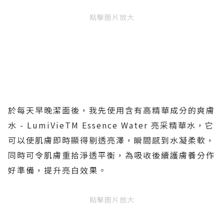
點擊圖片放大
於每天早晚潔面後，我先使用含有高精華成分的爽膚
水
- LumiVieTM Essence Water
亮采精華水，它
可以使肌膚即時顯得剔透亮澤，瞬間感到水凝柔軟，
同時可令肌膚重拾淨透平衡，為吸收後續護膚養分作
好準備，提升亮白效果。
點擊圖片放大