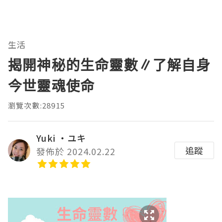
生活
揭開神秘的生命靈數∥了解自身
今世靈魂使命
瀏覽次數:28915
Yuki ‧ユキ
追蹤
發佈於 2024.02.22