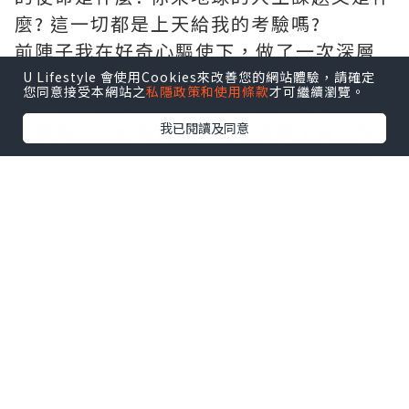
麼? 這一切都是上天給我的考驗嗎?
前陣子我在好奇心驅使下，做了一次深層
次的線上咨詢，我亦很慶幸經過是次咨
U Lifestyle 會使用Cookies來改善您的網站體驗，請確定
您同意接受本網站之
私隱政策和使用條款
才可繼續瀏覽。
詢，可以讓我對自己了解多點，從而領略
我已閱讀及同意
了很多一生中身邊所遇到的事情，當中包
括我的工作、生命中遇到對(不對)的人、財
運，生活難題、以及最令我好奇的前世事
等等…
這一切原來可以通過出生日期、血型和星
座以計算方式，算出自身的生命靈數，通
過每個數字或數字組合來看出:~
我是屬於什麼性格?
我是屬於怎麼樣的體質?
什麼時候是業障年? 怎樣化解?
我適合什麼類型的工作?