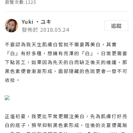
瀏覽次數:1225
Yuki ‧ユキ
追蹤
發佈於 2018.05.24
不要認為我天生肌膚白皙就不需要再美白，其實
『白』有好多種，想擁有亮澤的『白』，日常更需要
下點苦工，如果因為先天的白而缺乏後天的維護，那
黑色素便會漸漸形成，面部隱藏的色斑更會一發不可
收拾。
正值初夏，我更比平常更關注美白，先為肌膚打好亮
白的底子，預早抑制黑色素形成，往後的炎夏便萬無