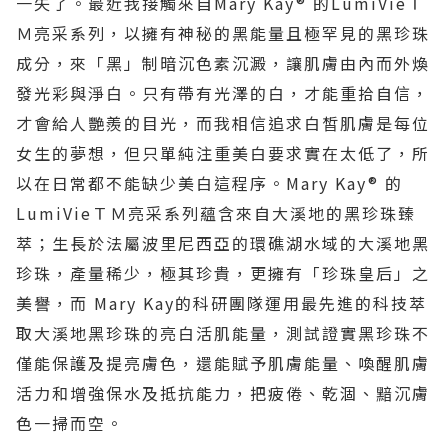
一失了。最近我接觸來自
Mary Kay®
的
LumiVie
Ｔ
Ｍ亮采系列，以擁有神秘的黑能量且極罕見的黑珍珠
成分，來「黑」制暗沉色素沉澱，讓肌膚由內而外煥
發光彩與淨白。只有帶有光澤的白，才能重拾自信，
才會給人艷羨的目光，而我相信追求白皙肌膚是每位
女生的夢想，但只單純注重美白要求實在太低了，所
以在日常都不能缺少美白這程序。
Mary Kay®
的
LumiVie
ＴＭ亮采系列蘊含來自大溪地的黑珍珠臻
萃；生長於法屬波里尼西亞的環礁湖水域的大溪地黑
珍珠，產量稀少，極其珍貴，更擁有「珍珠皇后」之
美譽，而
Mary Kay
的科研團隊運用最先進的科技萃
取大溪地黑珍珠的亮白活肌能量，測試證實黑珍珠不
僅能保護及提亮膚色，還能賦予肌膚能量、喚醒肌膚
活力和增強保水及抵抗能力，把疲倦、乾涸、黯沉膚
色一掃而空。