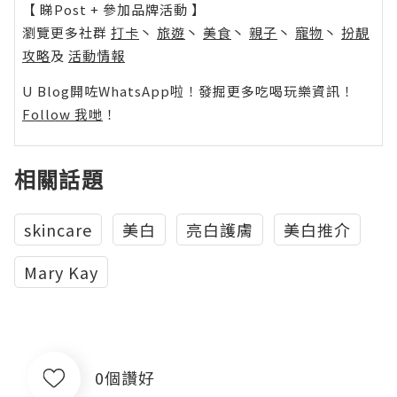
【 睇Post + 參加品牌活動 】
瀏覽更多社群
打卡
丶
旅遊
丶
美食
丶
親子
丶
寵物
丶
扮靚
攻略
及
活動情報
U Blog開咗WhatsApp啦！發掘更多吃喝玩樂資訊！
Follow 我哋
！
相關話題
skincare
美白
亮白護膚
美白推介
Mary Kay
0個讚好