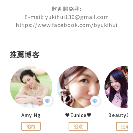
歡迎聯絡我:

E-mail: yukihui130@gmail.com

推薦博客
h 夏沫
Amy Ng
♥Eunice♥
追蹤
追蹤
追蹤