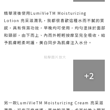
精華液後使用
LumiVieTM Moisturizing
Lotion
亮采滋潤乳，我都很喜歡這種水而不膩的質
感，具有保濕功效，早晚均可使用，均勻塗抹於面部
和頸部，由下而上、內而外輕輕按摩至完全吸收，給
予肌膚輕柔呵護，美白同步為肌膚注入水分。
點擊圖片放大
+2
另一款
LumiVieTM Moisturizing Cream
亮采滋
潤霜，可作深度修護，質地較滋潤，尤其於晚上開著