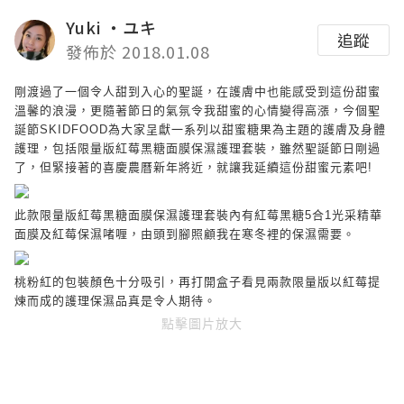
Yuki ‧ユキ
追蹤
發佈於 2018.01.08
剛渡過了一個令人甜到入心的聖誕，在護膚中也能感受到這份甜蜜
溫馨的浪漫，更隨著節日的氣氛令我甜蜜的心情變得高漲，今個聖
誕節
SKIDFOOD
為大家呈獻一系列以甜蜜糖果為主題的護膚及身體
護理，包括限量版紅莓黑糖面膜保濕護理套裝，雖然聖誕節日剛過
了，但緊接著的喜慶農曆新年將近，就讓我延續這份甜蜜元素吧
!
此款限量版紅莓黑糖面膜保濕護理套裝內有紅莓黑糖
5
合
1
光采精華
面膜及紅莓保濕啫喱，由頭到腳照顧我在寒冬裡的保濕需要。
桃粉紅的包裝顏色十分吸引，再打開盒子看見兩款限量版以紅莓提
煉而成的護理保濕品真是令人期待。
點擊圖片放大