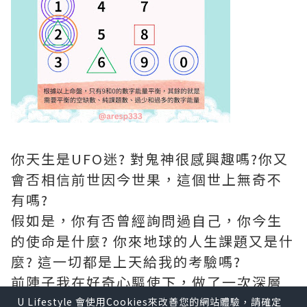
你天生是UFO迷? 對鬼神很感興趣嗎?你又
會否相信前世因今世果，這個世上無奇不
有嗎?
假如是，你有否曾經詢問過自己，你今生
的使命是什麼? 你來地球的人生課題又是什
麼? 這一切都是上天給我的考驗嗎?
前陣子我在好奇心驅使下，做了一次深層
次的線上咨詢，我亦很慶幸經過是次咨
U Lifestyle 會使用Cookies來改善您的網站體驗，請確定