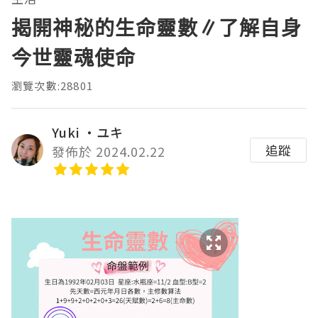
揭開神秘的生命靈數∥了解自身
今世靈魂使命
瀏覽次數:28801
Yuki ‧ユキ
追蹤
發佈於 2024.02.22