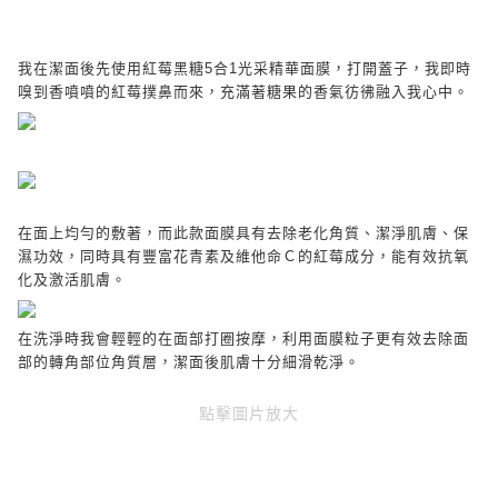
我在潔面後先使用紅莓黑糖
5
合
1
光采精華面膜，打開蓋子，我即時
嗅到香噴噴的紅莓撲鼻而來，充滿著糖果的香氣彷彿融入我心中。
在面上均勻的敷著，而此款面膜具有去除老化角質、潔淨肌膚、保
濕功效，同時具有豐富花青素及維他命Ｃ的紅莓成分，能有效抗氧
化及激活肌膚。
在洗淨時我會輕輕的在面部打圈按摩，利用面膜粒子更有效去除面
部的轉角部位角質層，潔面後肌膚十分細滑乾淨。
點擊圖片放大