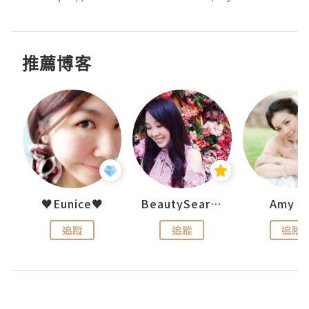
推薦博客
h 夏沫
♥Eunice♥
BeautySearch
Amy N
追蹤
追蹤
追蹤