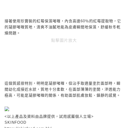
接著使用珍寶裝的紅莓保濕啫喱，內含高達
60
％的紅莓提取物，它
的凝膠啫喱質地，清爽不油膩地能為皮膚瞬間地保濕，舒緩秋冬乾
燥問題。
點擊圖片放大
這個質感很特別，明明是凝膠啫喱，但沾手取適量塗於面部時，瞬
間幼化成接近水狀，質地十分柔軟，在面部薄薄的塗開，滲透能力
極高，可能是凝膠啫喱的關係，有助面部肌膚放鬆、鎮靜的感覺。
<
以上產品及資料由品牌提供，試用感屬個人立場
>
SKINFOOD