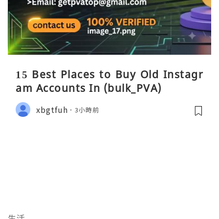
15 Best Places to Buy Old Instagr
am Accounts In (bulk_PVA)
xbgtfuh
3小時前
生活