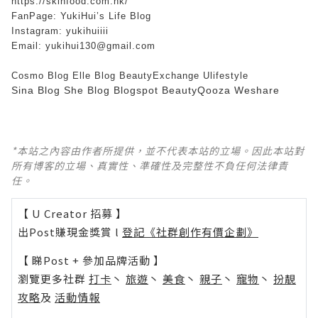
https://skinfood.com.hk/
FanPage:
YukiHui’s Life Blog
Instagram:
yukihuiiii
Email: yukihui130@gmail.com
Cosmo Blog
Elle Blog
BeautyExchange
Ulifestyle
Sina Blog
She Blog
Blogspot
BeautyQooza
Weshare
*本站之內容由作者所提供，並不代表本站的立場。因此本站對
所有博客的立場、真實性、準確性及完整性不負任何法律責
任。
【 U Creator 招募 】
出Post賺現金獎賞 l
登記《社群創作有價企劃》
【 睇Post + 參加品牌活動 】
瀏覽更多社群
打卡
丶
旅遊
丶
美食
丶
親子
丶
寵物
丶
扮靚
攻略
及
活動情報