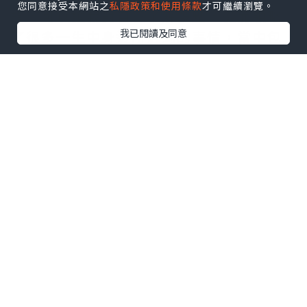
您同意接受本網站之
私隱政策和使用條款
才可繼續瀏覽。
詢，可以讓我對自己了解多點，從而領略
我已閱讀及同意
了很多一生中身邊所遇到的事情，當中包
括我的工作、生命中遇到對(不對)的人、財
運，生活難題、以及最令我好奇的前世事
等等…
這一切原來可以通過出生日期、血型和星
座以計算方式，算出自身的生命靈數，通
過每個數字或數字組合來看出:~
我是屬於什麼性格?
我是屬於怎麼樣的體質?
什麼時候是業障年? 怎樣化解?
我適合什麼類型的工作?
我今生的人生使命是什麼?