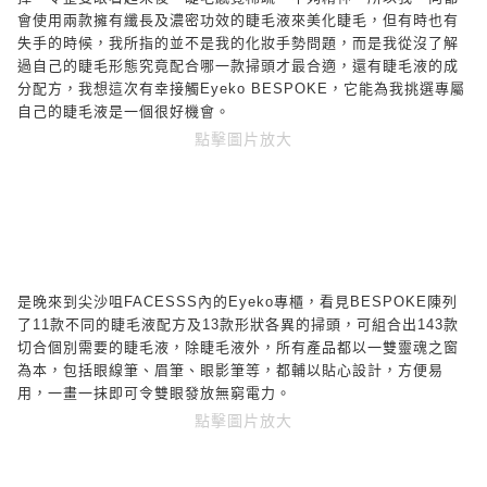
會使用兩款擁有纖長及濃密功效的睫毛液來美化睫毛，但有時也有
失手的時候，我所指的並不是我的化妝手勢問題，而是我從沒了解
過自己的睫毛形態究竟配合哪一款掃頭才最合適，還有睫毛液的成
分配方，我想這次有幸接觸
Eyeko BESPOKE
，它能為我挑選專屬
自己的睫毛液是一個很好機會。
點擊圖片放大
是晚來到尖沙咀
FACESSS
內的
Eyeko
專櫃，看見
BESPOKE
陳列
了
11
款不同的睫毛液配方及
13
款形狀各異的掃頭，可組合出
143
款
切合個別需要的睫毛液，除睫毛液外，所有產品都以一雙靈魂之窗
為本，包括眼線筆、眉筆、眼影筆等，都輔以貼心設計，方便易
用，一畫一抹即可令雙眼發放無窮電力。
點擊圖片放大