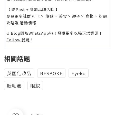
【 睇Post + 參加品牌活動 】
瀏覽更多社群
打卡
丶
旅遊
丶
美食
丶
親子
丶
寵物
丶
扮靚
攻略
及
活動情報
U Blog開咗WhatsApp啦！發掘更多吃喝玩樂資訊！
Follow 我哋
！
相關話題
英國化妝品
BESPOKE
Eyeko
睫毛液
眼妝