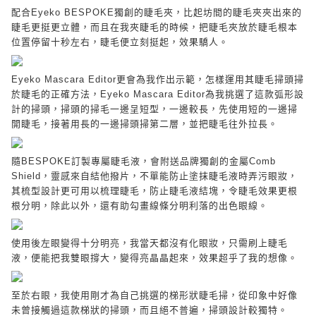
配合
Eyeko BESPOKE
獨創的睫毛夾，比起坊間的睫毛夾夾出來的
睫毛更挺更立體，而且在我夾睫毛的時候，把睫毛夾放於睫毛根本
位置停留十秒左右，睫毛便立刻挺起，效果驕人。
Eyeko Mascara Editor
更會為我作出示範，怎樣運用其睫毛掃頭掃
於睫毛的正確方法，
Eyeko Mascara Editor
為我挑選了這款弧形設
計的掃頭，掃頭的掃毛一邊呈短型，一邊較長，先使用短的一邊掃
開睫毛，接著用長的一邊掃頭掃第二層，並把睫毛往外拉長。
隨
BESPOKE
訂製專屬睫毛液，會附送品牌獨創的金屬
Comb
Shield
，靈感來自結他撥片，不單能防止塗抹睫毛液時弄污眼妝，
其梳型設計更可用以梳理睫毛，防止睫毛液結塊，令睫毛效果更根
根分明，除此以外，還有助勾畫線條分明利落的出色眼線。
使用後左眼變得十分明亮，我當天都沒有化眼妝，只需刷上睫毛
液，便能把我雙眼撐大，變得亮晶晶起來，效果超乎了我的想像。
至於右眼，我使用剛才為自己挑選的梯形狀睫毛掃，從印象中好像
未曾接觸過這款梯狀的掃頭，而且絕不普遍，掃頭設計較獨特。