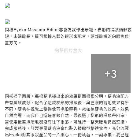
同樣
Eyeko Mascara Editor
亦會為我作出示範，梯形的掃頭頭部較
短，末端較長，這可根據人體的眼形來配合，頭部較短的向眼角位
置方向。
點擊圖片放大
+3
同樣掃了兩層，每根睫毛掃出來的效果挺而根根分明，睫毛液配方
帶有纖維成分，配合了這款梯形的掃頭後，與左眼的睫毛效果有所
不同，睫毛在視覺上變得像羽毛般輕身，宛如植睫毛的效果，效果
自然亮麗，而我自己還是喜歡自然，最後選了梯形的掃頭帶回家，
當使用後整排睫毛都沒有往下垂落，可維持一整天睫毛仍然堅挺，
完成服務後，訂製專屬睫毛液會包裝入精緻型格禮盒內，充分流露
出
Eyeko
對其眼妝產品的一片細心、一份執著，一副專業，我已經