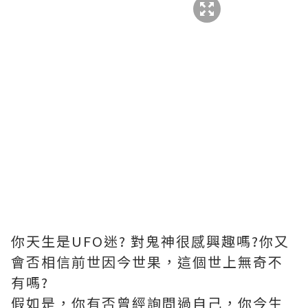
你天生是UFO迷? 對鬼神很感興趣嗎?你又
會否相信前世因今世果，這個世上無奇不
有嗎?
假如是，你有否曾經詢問過自己，你今生