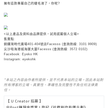
擁有這款專屬自己的睫毛液了，你呢
?
<
以上產品及資料由品牌提供，試用感屬個人立場
>
售賣點
:
銅鑼灣時代廣場
401-404
號店
Facesss (
查詢熱線
: 3101 9909)
尖沙咀海港城海運大厦
Facesss (
查詢熱線
: 3572 0102)
Facebook: Eyeko HK
Instagram: eyekohk
*本站之內容由作者所提供，並不代表本站的立場。因此本站對
所有博客的立場、真實性、準確性及完整性不負任何法律責
任。
【 U Creator 招募 】
出Post賺現金獎賞 l
登記《社群創作有價企劃》