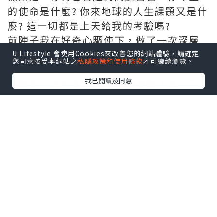
的使命是什麼? 你來地球的人生課題又是什
麼? 這一切都是上天給我的考驗嗎?
前陣子我在好奇心驅使下，做了一次深層
次的線上咨詢，我亦很慶幸經過是次咨
U Lifestyle 會使用Cookies來改善您的網站體驗，請確定
您同意接受本網站之
私隱政策和使用條款
才可繼續瀏覽。
詢，可以讓我對自己了解多點，從而領略
我已閱讀及同意
了很多一生中身邊所遇到的事情，當中包
括我的工作、生命中遇到對(不對)的人、財
運，生活難題、以及最令我好奇的前世事
等等…
這一切原來可以通過出生日期、血型和星
座以計算方式，算出自身的生命靈數，通
過每個數字或數字組合來看出:~
我是屬於什麼性格?
我是屬於怎麼樣的體質?
什麼時候是業障年? 怎樣化解?