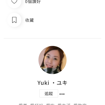
0個讚好
收藏
Yuki ‧ユキ
追蹤