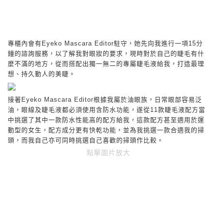
專櫃內會有
Eyeko Mascara Editor
駐守，她先向我進行一項
15
分
鐘的諮詢服務，以了解我對眼妝的要求，現時對於自己的睫毛有什
麼不滿的地方，從而搭配出獨一無二的專屬睫毛液給我，打造最理
想、持久動人的美睫。
接著
Eyeko Mascara Editor
根據我屬於油眼族，日常眼部容易泛
油，眼線及睫毛液都必須使用含防水功能，遂從
11
款睫毛液配方當
中挑選了其中一款防水性能高的配方給我，這款配方甚至適用於運
動型的女生，配方成分更有快乾功能，並為我挑選一款合適我的掃
頭，而我自己亦可同時挑選自己喜歡的掃頭作比較。
點擊圖片放大