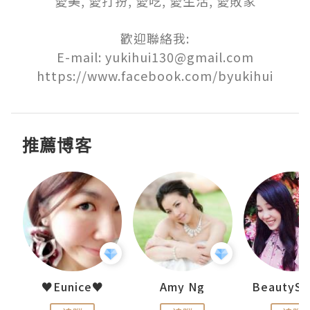
愛美, 愛打扮, 愛吃, 愛生活, 愛敗家

歡迎聯絡我:

E-mail: yukihui130@gmail.com

推薦博客
h 夏沫
♥Eunice♥
Amy Ng