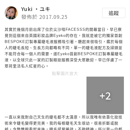
Yuki ‧ユキ
追蹤
發佈於 2017.09.25
其實於幾個月前出席了位於尖沙咀
FACESSS
的開幕當日，早已察
覺到這個來自英國彩妝品牌
Eyeko
的存在，我就是被它的獨家首創
BESPOKE
訂製專屬睫毛液服務吸引著，聽起來很吸引，鑑於每個
人的睫毛長短、生長方向都略有不同，單一的睫毛液配方及掃頭並
不能符合每一個人的需要，遂
Eyeko
首創
BESPOKE
訂製專屬睫毛
液，以全球只此一家的訂製眼妝服務深受大眾歡迎，早已俘虜了一
眾荷里活名人紅星的心。
點擊圖片放大
+2
一直以來我對自己天生的睫毛都不太滿意，所以我唯有依靠化妝技
術來令睫毛變得更完美，我的每根睫毛天生很幼，很易折斷或脫
掉，令整雙眼看起來後，睫毛感覺稀疏，不夠精神，所以我一向都