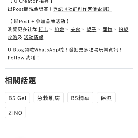
【 U Creator 招募 】
出Post賺現金獎賞 l
登記《社群創作有價企劃》
【 睇Post + 參加品牌活動 】
瀏覽更多社群
打卡
丶
旅遊
丶
美食
丶
親子
丶
寵物
丶
扮靚
攻略
及
活動情報
U Blog開咗WhatsApp啦！發掘更多吃喝玩樂資訊！
Follow 我哋
！
相關話題
B5 Gel
急救肌膚
B5精華
保濕
ZINO