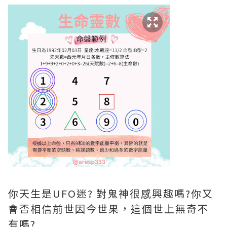
你天生是UFO迷? 對鬼神很感興趣嗎?你又
會否相信前世因今世果，這個世上無奇不
有嗎?