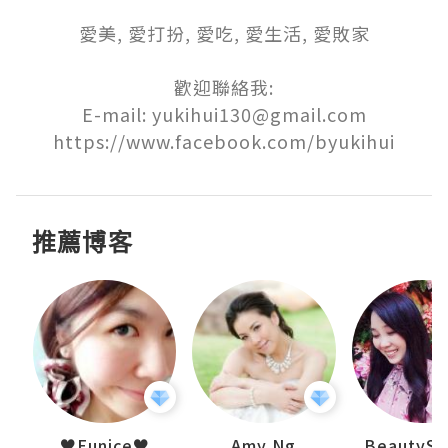
愛美, 愛打扮, 愛吃, 愛生活, 愛敗家

歡迎聯絡我:

E-mail: yukihui130@gmail.com

推薦博客
h 夏沫
♥Eunice♥
Amy Ng