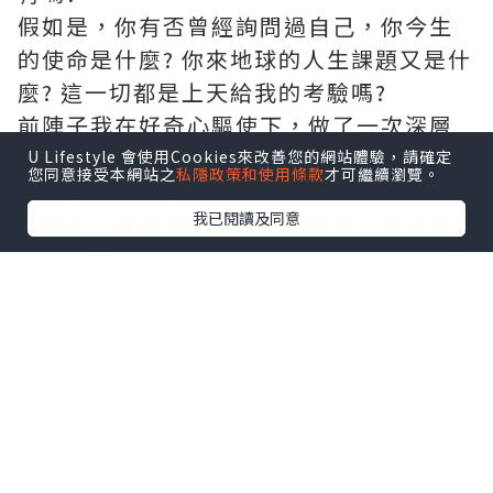
假如是，你有否曾經詢問過自己，你今生
的使命是什麼? 你來地球的人生課題又是什
麼? 這一切都是上天給我的考驗嗎?
前陣子我在好奇心驅使下，做了一次深層
次的線上咨詢，我亦很慶幸經過是次咨
U Lifestyle 會使用Cookies來改善您的網站體驗，請確定
您同意接受本網站之
私隱政策和使用條款
才可繼續瀏覽。
詢，可以讓我對自己了解多點，從而領略
我已閱讀及同意
了很多一生中身邊所遇到的事情，當中包
括我的工作、生命中遇到對(不對)的人、財
運，生活難題、以及最令我好奇的前世事
等等…
這一切原來可以通過出生日期、血型和星
座以計算方式，算出自身的生命靈數，通
過每個數字或數字組合來看出:~
我是屬於什麼性格?
我是屬於怎麼樣的體質?