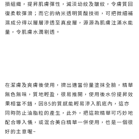
損組織，提昇肌膚彈性，減淡幼紋及皺紋，令膚質回
復柔軟彈滑；而它的納米透明質酸技術，可把微細補
濕成分得以層層滲透至真皮層，源源為肌膚注滿水能
量，令肌膚水潤剔透。
在潔膚及爽膚後使用，擠出適當份量塗抹全臉，精華
無色無味，質地輕盈，很易推開，使用後水份提昇效
果相當不錯，因B5的質感能輕易滲入肌底內，這亦
同時防止油脂粒的產生，此外，把這款精華可巧妙地
配合導入儀，或混合美白精華一併使用，也是一個很
好的主意喔~