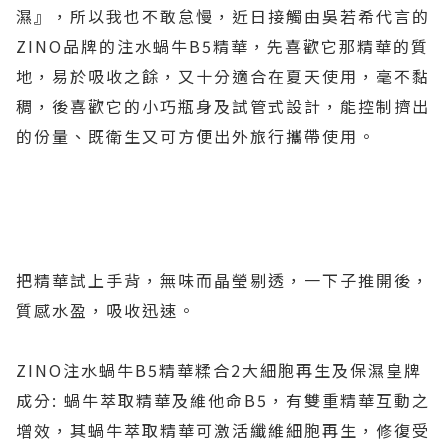
濕』，所以我也不敢怠慢，近日接觸由吳若希代言的
ZINO品牌的注水蝸牛B5精華，先喜歡它那精華的質
地，易於吸收之餘，又十分適合在夏天使用，毫不黏
稠，後喜歡它的小巧瓶身及試管式設計，能控制擠出
的份量、既衛生又可方便出外旅行攜帶使用。
把精華試上手背，無味而晶瑩剔透，一下子推開後，
質感水盈，吸收迅速。
ZINO注水蝸牛B5精華糅合2大細胞再生及保濕皇牌
成分: 蝸牛萃取精華及維他命B5，有雙重精華互動之
增效，其蝸牛萃取精華可激活纖維細胞再生，修復受