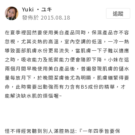
Yuki ‧ユキ
追蹤
發佈於 2015.08.18
在夏季裡固然要使用美白產品同時，保濕產品亦不容
忽視，尤其炎熱的高溫，室內空調的低溫，一冷一熱
導致面部肌膚水份更易流失，當肌膚一下子難以適應
之時，吸收能力及抵禦能力便會隨即下降。小妹在這
兩個月間早晚使用美白產品後，普遍發現肌膚的儲水
量每放月下，於晚間潔膚後尤為明顯，肌膚繃緊得要
命，此時需要出動強而有力含有B5成份的精華，才
能解決缺水肌的煩惱喔~
怪不得經常聽到別人滿腔熱話:『一年四季皆要保