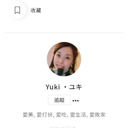
收藏
Yuki ‧ユキ
追蹤
愛美, 愛打扮, 愛吃, 愛生活, 愛敗家
