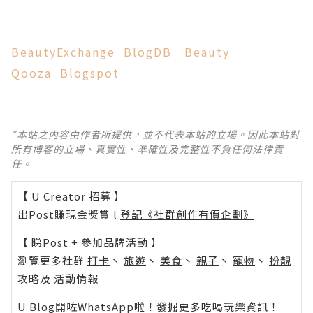
BeautyExchange
BlogDB
Beauty
Qooza
Blogspot
*本站之內容由作者所提供，並不代表本站的立場。因此本站對
所有博客的立場、真實性、準確性及完整性不負任何法律責
任。
【 U Creator 招募 】
出Post賺現金獎賞 l
登記《社群創作有價企劃》
【 睇Post + 參加品牌活動 】
瀏覽更多社群
打卡
丶
旅遊
丶
美食
丶
親子
丶
寵物
丶
扮靚
攻略
及
活動情報
U Blog開咗WhatsApp啦！發掘更多吃喝玩樂資訊！