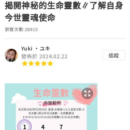
揭開神秘的生命靈數∥了解自身
今世靈魂使命
瀏覽次數:28915
Yuki ‧ユキ
追蹤
發佈於 2024.02.22