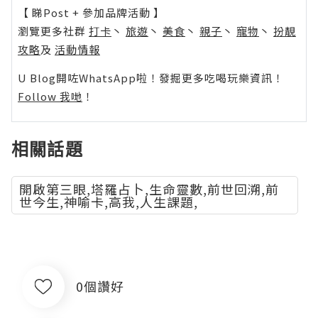
【 睇Post + 參加品牌活動 】
瀏覽更多社群
打卡
丶
旅遊
丶
美食
丶
親子
丶
寵物
丶
扮靚
攻略
及
活動情報
U Blog開咗WhatsApp啦！發掘更多吃喝玩樂資訊！
Follow 我哋
！
相關話題
開啟第三眼,塔羅占卜,生命靈數,前世回溯,前
世今生,神喻卡,高我,人生課題,
0個讚好