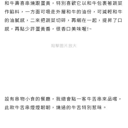
和牛壽喜串燒跟蛋黃，特別喜歡它以和牛包裹著蔬菜
作餡料，一方面可吸走外層和牛的油份，可減輕和牛
的油膩感，二來把蔬菜切碎，再綑在一起，提昇了口
感，再點少許蛋黃醬，很香口美味喔!~
點擊圖片放大
設有串物小食的餐廳，我總會點一客牛舌串來品嚐，
此款牛舌串煙煙韌韌，燒過的牛舌特別惹味。