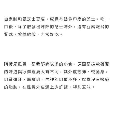
自家制和風芝士豆腐，感覺有點像印度的芝士，吃一
口後，除了散發出陣陣的芝士味外，還有豆腐嫩滑的
質感，軟綿綿般，非常好吃。
阿菠尾雞翼，是我夢寐以求的小食，原因是這款雞翼
的味道與冰鮮雞翼大有不同，其外皮較薄、較脆身，
肉質彈牙，屬瘦肉，內裡的肉量不多，感覺沒有過盛
的脂肪，在雞翼外皮灑上少許鹽，特別惹味。