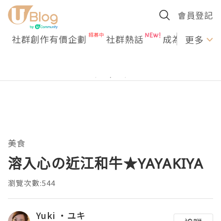
會員登記
社群創作有價企劃
社群熱話
成為U Creato
更多
美食
溶入心の近江和牛★YAYAKIYA
瀏覽次數:544
Yuki ‧ユキ