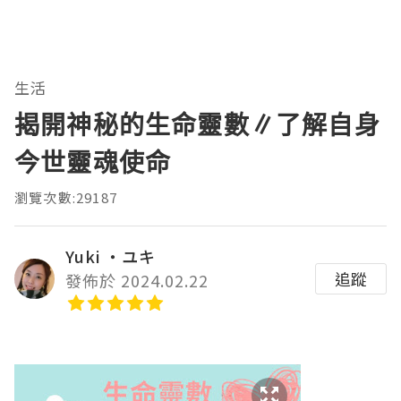
生活
揭開神秘的生命靈數∥了解自身
今世靈魂使命
瀏覽次數:29187
Yuki ‧ユキ
追蹤
發佈於 2024.02.22