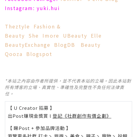
Instagram: yuki.hui
Theztyle
Fashion &
Beauty
She
Imore
UBeauty
Elle
BeautyExchange
BlogDB
Beauty
Qooza
Blogspot
*本站之內容由作者所提供，並不代表本站的立場。因此本站對
所有博客的立場、真實性、準確性及完整性不負任何法律責
任。
【 U Creator 招募 】
出Post賺現金獎賞 l
登記《社群創作有價企劃》
【 睇Post + 參加品牌活動 】
瀏覽更多社群
打卡
丶
旅遊
丶
美食
丶
親子
丶
寵物
丶
扮靚