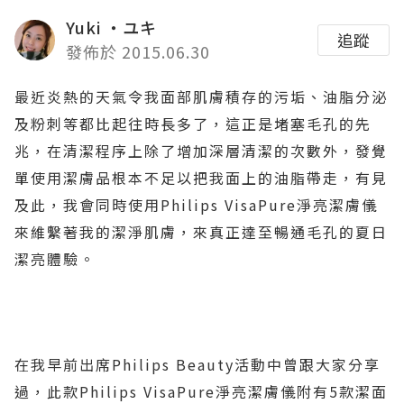
Yuki ‧ユキ
追蹤
發佈於 2015.06.30
最近炎熱的天氣令我面部肌膚積存的污垢、油脂分泌
及粉刺等都比起往時長多了，這正是堵塞毛孔的先
兆，在清潔程序上除了增加深層清潔的次數外，發覺
單使用潔膚品根本不足以把我面上的油脂帶走，有見
及此，我會同時使用Philips VisaPure淨亮潔膚儀
來維繫著我的潔淨肌膚，來真正達至暢通毛孔的夏日
潔亮體驗。
在我早前出席Philips Beauty活動中曾跟大家分享
過，此款Philips VisaPure淨亮潔膚儀附有5款潔面