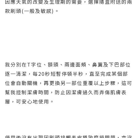
因應天氣的改變及生理期的需要，選擇隨盒附送的兩
款刷頭(一般及敏感)。
我分別在T字位、額頭、兩邊面頰、鼻翼及下巴部位
逐一清潔，每20秒短暫停頓半秒，直至完成某個部
位會自動關機，再更換另一部位重覆以上步驟，這可
幫我控制潔膚時間，防止因潔膚過久而弄傷肌膚表
層，可安心地使用。
使用後沒有出現因刷頭接觸表皮導致磨損問題，亦沒