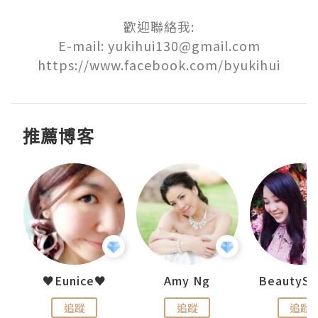
歡迎聯絡我:

E-mail: yukihui130@gmail.com

推薦博客
h 夏沫
♥Eunice♥
Amy Ng
追蹤
追蹤
追蹤