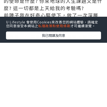
的使命是什麼? 你來地球的人生課題又是什
麼? 這一切都是上天給我的考驗嗎?
前陣子我在好奇心驅使下，做了一次深層
次的線上咨詢，我亦很慶幸經過是次咨
U Lifestyle 會使用Cookies來改善您的網站體驗，請確定
您同意接受本網站之
私隱政策和使用條款
才可繼續瀏覽。
詢，可以讓我對自己了解多點，從而領略
我已閱讀及同意
了很多一生中身邊所遇到的事情，當中包
括我的工作、生命中遇到對(不對)的人、財
運，生活難題、以及最令我好奇的前世事
等等…
這一切原來可以通過出生日期、血型和星
座以計算方式，算出自身的生命靈數，通
過每個數字或數字組合來看出:~
我是屬於什麼性格?
我是屬於怎麼樣的體質?
什麼時候是業障年? 怎樣化解?