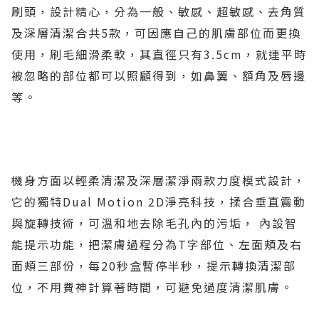
刷頭，設計精心，分為一般、敏感、超敏感、去角質
及深層清潔合共5款，可因應自己的肌膚部位而更換
使用，刷毛細滑柔軟，其直徑只有3.5cm，就連平時
被忽略的部位都可以照顧得到，如鼻翼、額角及唇邊
等。
機身方面以輕柔清潔及深層潔淨兩款力度模式設計，
它的獨特Dual Motion 2D淨亮科技，揉合垂直震動
與旋轉技術，可溫和地去除毛孔內的污垢， 內設智
能提示功能，把潔膚過程分為T字部位、左面頰及右
面頰三部份，每20秒盒暫停半秒，提示轉換清潔部
位，不用費神計算著時間，可避免過度清潔肌膚。