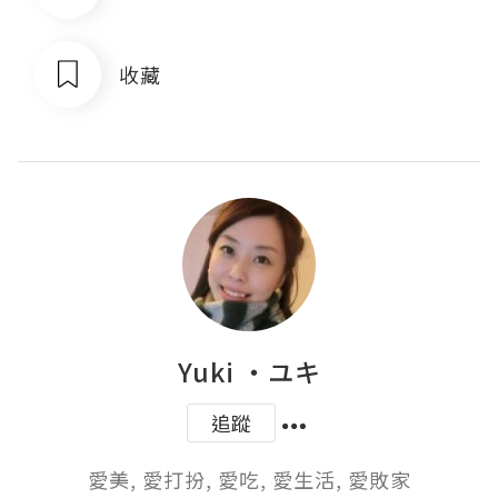
收藏
Yuki ‧ユキ
追蹤
愛美, 愛打扮, 愛吃, 愛生活, 愛敗家
