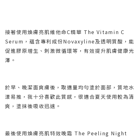
接著使用煥膚亮肌維他命C精華 The Vitamin C
Serum，蘊含專利成份Novaxyline及透明質酸，能
促進膠原增生、刺激微循環等，有效提升肌膚健康光
澤。
於早、晚潔面爽膚後，取適量均勻塗於面部，質地水
漾易推，我十分喜歡此質感，很適合夏天使用較為清
爽，塗抹後吸收迅速。
最後使用煥膚亮肌特效晚霜 The Peeling Night