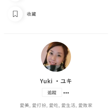
收藏
Yuki ‧ユキ
追蹤
愛美, 愛打扮, 愛吃, 愛生活, 愛敗家
