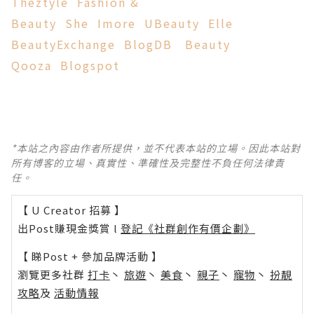
Theztyle
Fashion &
Beauty
She
Imore
UBeauty
Elle
BeautyExchange
BlogDB
Beauty
Qooza
Blogspot
*本站之內容由作者所提供，並不代表本站的立場。因此本站對
所有博客的立場、真實性、準確性及完整性不負任何法律責
任。
【 U Creator 招募 】
出Post賺現金獎賞 l
登記《社群創作有價企劃》
【 睇Post + 參加品牌活動 】
瀏覽更多社群
打卡
丶
旅遊
丶
美食
丶
親子
丶
寵物
丶
扮靚
攻略
及
活動情報