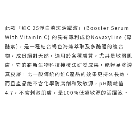
此款「維C 25淨白淡斑活躍液」(Booster Serum
With Vitamin C) 的獨有專利成份Novaxyline (藻
醣素)，是一種結合褐色海藻萃取及多醣體的複合
物，成份絕對天然，適用於各種膚質，尤其是敏弱肌
膚，它的嶄新生物科技接枝法研發成果，能輕易滲透
真皮層，比一般傳統的維C產品的效果更持久長效，
而且產品絶不含化學防腐劑和致敏源，pH酸鹼值
4.7，不會刺激肌膚，是100%低過敏源的活躍液。