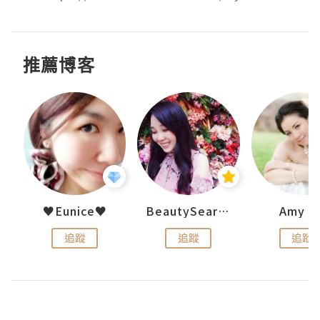
推薦博客
h 夏沫
♥Eunice♥
BeautySearch
Amy N
追蹤
追蹤
追蹤