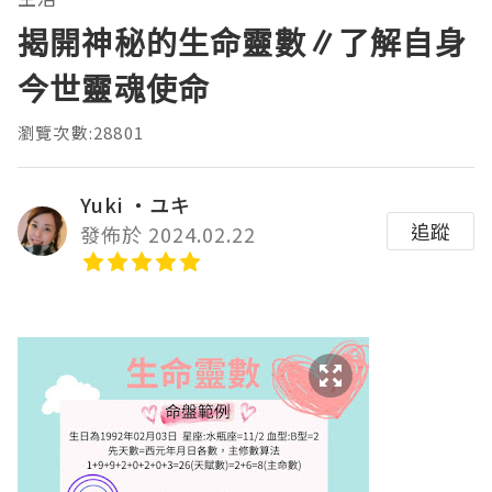
揭開神秘的生命靈數∥了解自身
今世靈魂使命
瀏覽次數:28801
Yuki ‧ユキ
追蹤
發佈於 2024.02.22