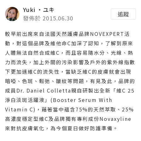
Yuki ‧ユキ
追蹤
發佈於 2015.06.30
較早前出席來自法國天然護膚品牌NOVEXPERT活
動，對這個品牌及維他命C加深了認知，了解到原來
人體無法自然合成維C，而且容易隨水分、光線、熱
力而流失，加上外間的污染影響及戶外的紫外線指數
下更加速維C的流失性，當缺乏維C的皮膚就會出現
暗啞、色斑、鬆弛、皺紋等問題，有見及此，品牌的
成員Dr. Daniel Colletta親自研製出全新「維C 25
淨白淡斑活躍液」(Booster Serum With
Vitamin C)，藉著當中蘊含75%的天然萃取、25%
高濃度穩定型維C及品牌獨有專利成份Novaxyline
來對抗皮膚氧化，為今個夏日做好防護準備。