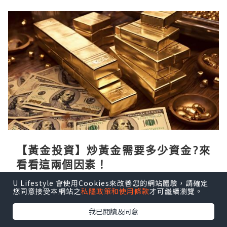
【黃金投資】炒黃金需要多少資金?來
看看這兩個因素！
U Lifestyle 會使用Cookies來改善您的網站體驗，請確定
DailyInvestment
48分鐘前
您同意接受本網站之
私隱政策和使用條款
才可繼續瀏覽。
我已閱讀及同意