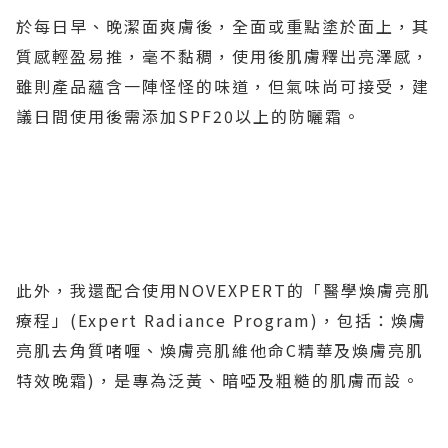
於每日早、晚潔面爽膚後，全面或重點塗於面上，其
質感輕盈易推，毫不黏稠，使用後肌膚釋出亮澤感，
雖則產品蘊含一陣怪怪的味道，但氣味尚可接受，建
議日間使用後需添加SPF20以上的防曬霜。
此外，我還配合使用NOVEXPERT的「醫學煥膚亮肌
療程」(Expert Radiance Program)，包括：煥膚
亮肌去角質啫喱、煥膚亮肌維他命C精華及煥膚亮肌
特效晚霜)，是專為泛黃、暗啞及粗糙的肌膚而設。