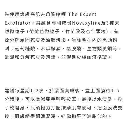
先使用煥膚亮肌去角質啫喱 The Expert
Exfoliator，其蘊含專利成份Novaxyline及3種天
然微粒子 (荷荷芭微粒子、竹苗矽及杏仁顆粒)，有
效分解頑固死皮及油脂污垢，清除毛孔內的黑頭粉
刺；葡萄糖酸、木瓜酵素、精胺酸、生物類黃銅等，
能溫和分解死皮及污垢，並促進皮膚血液循環。
建議每星期1-2次，於潔面爽膚後，塗上面膜待3-5
分鐘後，可以微濕雙手輕輕按摩，最後以水清洗，粒
子較粗身，只須輕力打圈按摩肌膚便可，把面膜洗去
後，肌膚變得細滑潔淨，好像撫平了油脂似的。