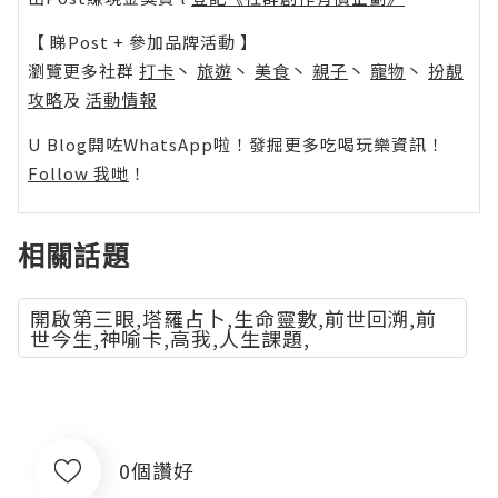
【 睇Post + 參加品牌活動 】
瀏覽更多社群
打卡
丶
旅遊
丶
美食
丶
親子
丶
寵物
丶
扮靚
攻略
及
活動情報
U Blog開咗WhatsApp啦！發掘更多吃喝玩樂資訊！
Follow 我哋
！
相關話題
開啟第三眼,塔羅占卜,生命靈數,前世回溯,前
世今生,神喻卡,高我,人生課題,
0個讚好