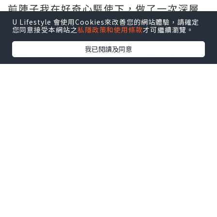
前陣子我在好奇心驅使下，做了一次深層
次的線上咨詢，我亦很慶幸經過是次咨
U Lifestyle 會使用Cookies來改善您的網站體驗，請確定
您同意接受本網站之
私隱政策和使用條款
才可繼續瀏覽。
詢，可以讓我對自己了解多點，從而領略
我已閱讀及同意
了很多一生中身邊所遇到的事情，當中包
括我的工作、生命中遇到對(不對)的人、財
運，生活難題、以及最令我好奇的前世事
等等…
這一切原來可以通過出生日期、血型和星
座以計算方式，算出自身的生命靈數，通
過每個數字或數字組合來看出:~
我是屬於什麼性格?
我是屬於怎麼樣的體質?
什麼時候是業障年? 怎樣化解?
我適合什麼類型的工作?
我今生的人生使命是什麼?