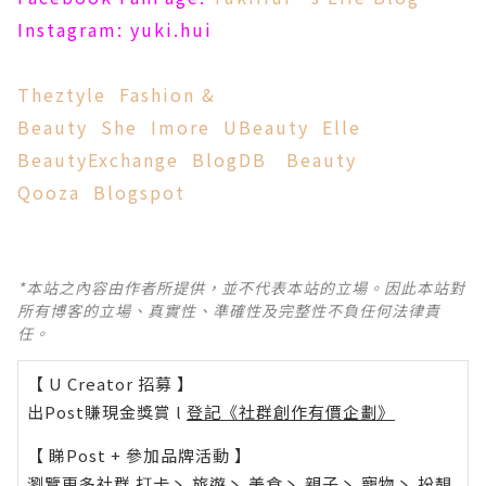
Instagram: yuki.hui
Theztyle
Fashion &
Beauty
She
Imore
UBeauty
Elle
BeautyExchange
BlogDB
Beauty
Qooza
Blogspot
*本站之內容由作者所提供，並不代表本站的立場。因此本站對
所有博客的立場、真實性、準確性及完整性不負任何法律責
任。
【 U Creator 招募 】
出Post賺現金獎賞 l
登記《社群創作有價企劃》
【 睇Post + 參加品牌活動 】
瀏覽更多社群
打卡
丶
旅遊
丶
美食
丶
親子
丶
寵物
丶
扮靚