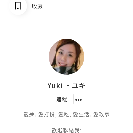
收藏
Yuki ‧ユキ
追蹤
愛美, 愛打扮, 愛吃, 愛生活, 愛敗家

歡迎聯絡我:
