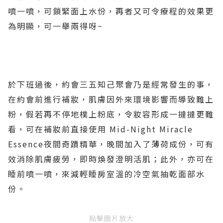
噴一噴，可鎖緊面上水份，再者又可令療程的效果更
為明顯，可一舉兩得呀~
於下班過後，約會三五知己聚會乃是經常發生的事，
在約會前進行補妝，肌膚因外來環境影響而導致難上
粉，假若再不停地樸上粉底，令妝容形成一撻撻更難
看，可在補妝前直接使用 Mid-Night Miracle
Essence夜間奇蹟精華，晚間加入了薄荷成份，可有
效消除肌膚疲勞，即時煥發澄明活肌；此外，亦可在
睡前噴一噴，來減輕睡房室溫的冷空氣抽乾面部水
份。
點擊圖片放大