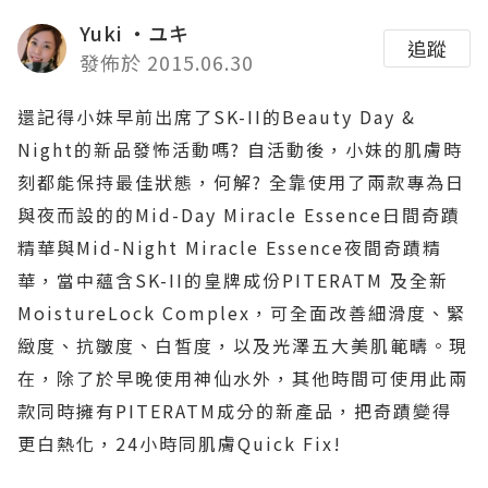
Yuki ‧ユキ
追蹤
發佈於 2015.06.30
還記得小妹早前出席了SK-II的Beauty Day &
Night的新品發怖活動嗎? 自活動後，小妹的肌膚時
刻都能保持最佳狀態，何解? 全靠使用了兩款專為日
與夜而設的的Mid-Day Miracle Essence日間奇蹟
精華與Mid-Night Miracle Essence夜間奇蹟精
華，當中蘊含SK-II的皇牌成份PITERATM 及全新
MoistureLock Complex，可全面改善細滑度、緊
緻度、抗皺度、白皙度，以及光澤五大美肌範疇。現
在，除了於早晚使用神仙水外，其他時間可使用此兩
款同時擁有PITERATM成分的新產品，把奇蹟變得
更白熱化，24小時同肌膚Quick Fix!