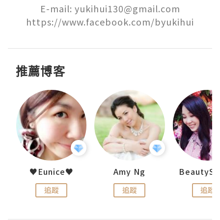
E-mail: yukihui130@gmail.com

推薦博客
h 夏沫
♥Eunice♥
Amy Ng
追蹤
追蹤
追蹤