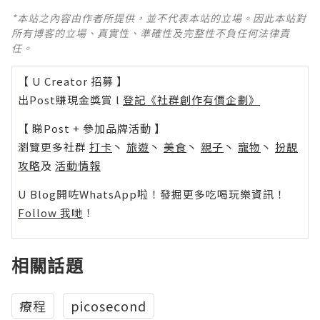
*本站之內容由作者所提供，並不代表本站的立場。因此本站對
所有博客的立場、真實性、準確性及完整性不負任何法律責
任。
【 U Creator 招募 】
出Post賺現金獎賞 l
登記《社群創作有價企劃》
【 睇Post + 參加品牌活動 】
瀏覽更多社群
打卡
丶
旅遊
丶
美食
丶
親子
丶
寵物
丶
扮靚
攻略
及
活動情報
U Blog開咗WhatsApp啦！發掘更多吃喝玩樂資訊！
Follow 我哋
！
相關話題
療程
picosecond