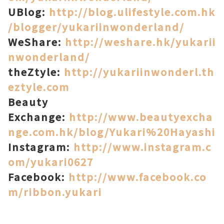
UBlog:
http://blog.ulifestyle.com.hk
/blogger/yukariinwonderland/
WeShare:
http://weshare.hk/yukarii
nwonderland/
theZtyle:
http://yukariinwonderl.th
eztyle.com
Beauty
Exchange:
http://www.beautyexcha
nge.com.hk/blog/Yukari%20Hayashi
Instagram:
http://www.instagram.c
om/yukari0627
Facebook:
http://www.facebook.co
m/ribbon.yukari