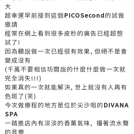
大
超幸運早前接到這個
PICOSecond
的試做
邀請
經常在網上看到很多皮秒的廣告已經超想
試了!
因為聽說做一次已經很有效果, 但絕不是會
變成沒有
(千萬不要相信坊間說的什麼什麼做一次就
完全消失!!!)
如果真的一次就能解決, 世上就沒有人再有
色斑了(笑)
今次做療程的地方是位於尖沙咀的
DIVANA
SPA
一踏進店內有淡淡的香薰氣味, 播著流水聲
的音樂