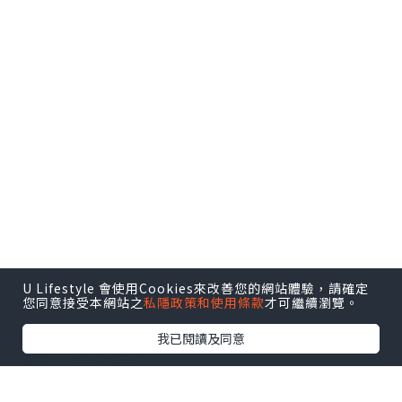
U Lifestyle 會使用Cookies來改善您的網站體驗，請確定
您同意接受本網站之
私隱政策和使用條款
才可繼續瀏覽。
我已閱讀及同意
蔵王〜我黎啦！
好宏偉既 #雪怪 呀～～～