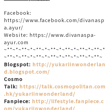
Facebook:
https://www.facebook.com/divanasp
a.ayur/
Website: https://www.divanaspa-
ayur.com
~**~*~**~*~**~*~**~*~**~*~**~*~**~*
~**~*~**~*~**~*~**~*~**~*~**~*~**~
Blogspot:
http://yukariinwonderlan
d.blogspot.com/
Cosmo
Talk:
https://talk.cosmopolitan.com
.hk/yukariinwonderland/
Fanpiece:
http://lifestyle.fanpiece.c
om/yukariinwonderland/