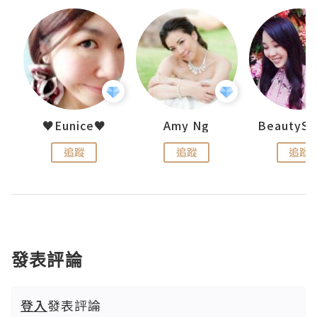
h 夏沫
♥Eunice♥
Amy Ng
追蹤
追蹤
追蹤
發表評論
登入
發表評論