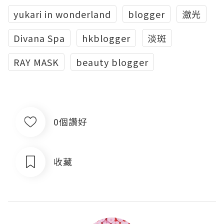
yukari in wonderland
blogger
瀲光
Divana Spa
hkblogger
淡斑
RAY MASK
beauty blogger
0個讚好
收藏