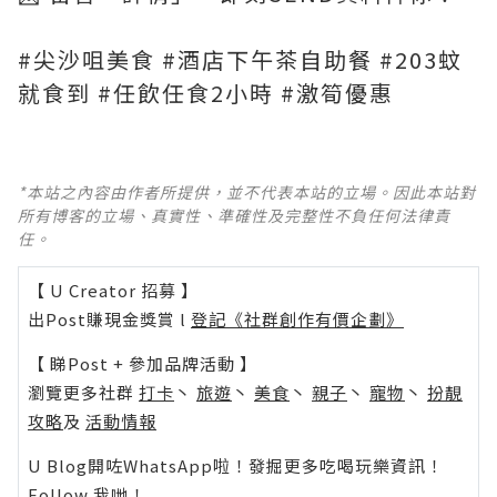
#尖沙咀美食 #酒店下午茶自助餐 #203蚊
就食到 #任飲任食2小時 #激筍優惠
*本站之內容由作者所提供，並不代表本站的立場。因此本站對
所有博客的立場、真實性、準確性及完整性不負任何法律責
任。
【 U Creator 招募 】
出Post賺現金獎賞 l
登記《社群創作有價企劃》
【 睇Post + 參加品牌活動 】
瀏覽更多社群
打卡
丶
旅遊
丶
美食
丶
親子
丶
寵物
丶
扮靚
攻略
及
活動情報
U Blog開咗WhatsApp啦！發掘更多吃喝玩樂資訊！
Follow 我哋
！