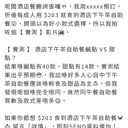
呢間酒店餐廳誇張囉🍴，我用xxxxx預訂，
折後每成人用 $203 就食到酒店下午茶自助
餐😮，開頭以為好小款式選擇，所以我拍
咗個【 實測 】影片🎦。
【 實測 】 酒店下午茶自助餐鹹點 VS 甜
點？
結果喺鹹點有40款，甜點有14款。實測結
果出乎預期😳，我諗喺好多人心目中下午
茶自助餐應該喺輕食及甜品為主🍮，但我
發現呢個喺完全唔同，竟然同午餐自助餐
質數及款式差唔多😋。
如果你都想 $203 食到酒店下午茶自助餐🦀
📩 留言「詳情」，即刻SEND資料俾你！