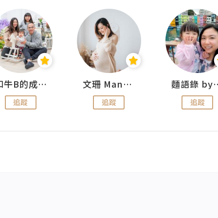
和牛B的成長日記
文珊 ManShan
麵語錄 by
追蹤
追蹤
追蹤