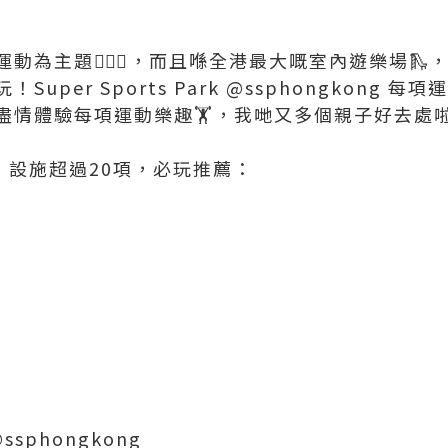
為主題⛹🏻‍♀️，而且喺全港最大嘅室內遊樂場🛝，
uper Sports Park @ssphongkong 
情體驗每項運動樂趣🏋️，我哋又多個親子好去處啦
️，設施超過20項，必玩推薦：
 @ssphongkong