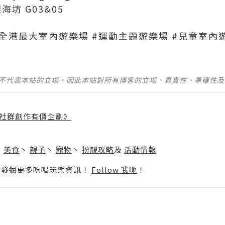
海坊 G03&05
ark #全港最大室內遊樂場 #運動主題遊樂場 #兒童室
並不代表本站的立場。因此本站對所有博客的立場、真實性、準確性
社群創作有價企劃》
】
丶
美食
丶
親子
丶
寵物
丶
扮靚攻略
及
活動情報
p啦！發掘更多吃喝玩樂資訊！
Follow 我哋
！