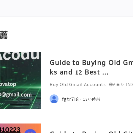
薦
Guide to Buying Old Gm
ks and 12 Best ...
Buy Old Gmail Accounts 🌐⚡️🔥✨ 
D ✨🔥⚡️🌐 ⚡️📱💬🚀 Telegram: @getp
sername: @getpvatop ⚡️📧💌📨 Ema
fgtr7i8
13小時前
⚡️💜💬🎧 Discord Community: getpv