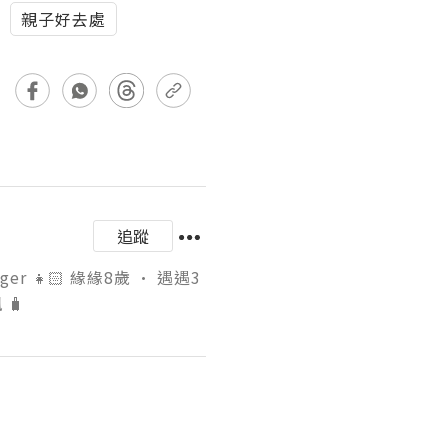
親子好去處
追蹤
gger 👧🏻 緣緣8歲 • 遇遇3
 🧳