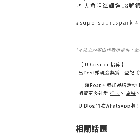
📍 大角咀海輝道18號銀
#supersportsp
*本站之內容由作者所提供，
【 U Creator 招募 】
出Post賺現金獎賞 l
登記《
【 睇Post + 參加品牌活動 
瀏覽更多社群
打卡
丶
旅遊
U Blog開咗WhatsAp
相關話題