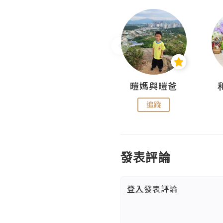
Miss Swan Swan
暟媽與暟爸
追蹤
追蹤
發表評論
登入
發表評論