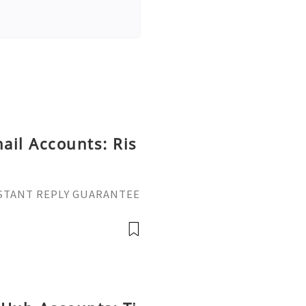
ail Accounts: Ris
INSTANT REPLY GUARANTEE
vatop ⚡️📢👤🔔 Telegram U
il: getpvatop@gmail.com
atop ⚡️🌍🔗💻 W