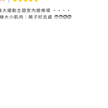
全港最大運動主題室內遊樂場 ••••
大小肌肉｜親子好去處 🧑‍🧑‍🧒‍🧒