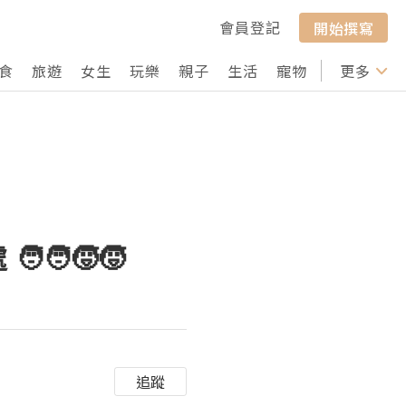
會員登記
開始撰寫
食
旅遊
女生
玩樂
親子
生活
寵物
行山
更多
打卡
‍🧒‍🧒
追蹤