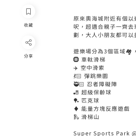
原來奧海城附近有個以運動
收藏
呎，超適合親子一齊去玩！S
劃，大人小朋友都可以盡
遊樂場分為3個區域🏘
分享
🛞 車軚滑梯
✈️ 空中滑索
💃🏻 彈跳樂園
🥷🏻 忍者障礙陣
🎳 超級保齡球
🏓 匹克球
♦️ 能量方塊反應遊戲
🛝 滑梯山
Super Sports Park