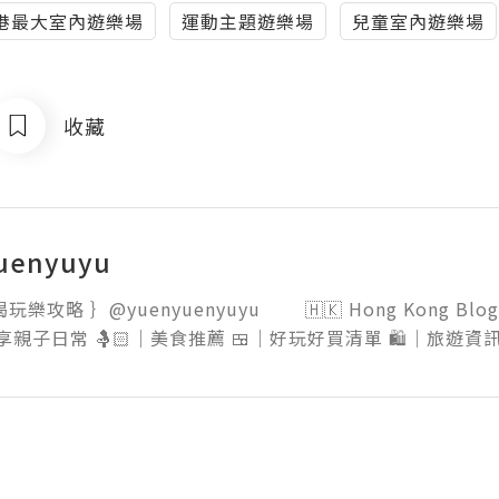
港最大室內遊樂場
運動主題遊樂場
兒童室內遊樂場
收藏
uenyuyu
樂攻略 ｝@yuenyuenyuyu        🇭🇰 Hong Kong Blo
 分享親子日常 🤱🏻｜美食推薦 🍱｜好玩好買清單 🛍️｜旅遊資訊