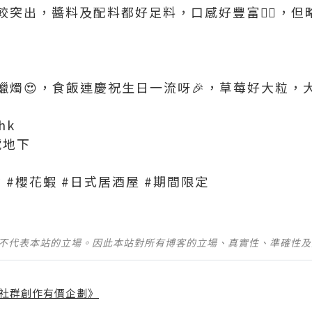
較突出，醬料及配料都好足料，口感好豐富👍🏻，
燭😍，食飯連慶祝生日一流呀🎉，草莓好大粒，大
_hk
號地下
灣美食 #櫻花蝦 #日式居酒屋 #期間限定
並不代表本站的立場。因此本站對所有博客的立場、真實性、準確性
社群創作有價企劃》