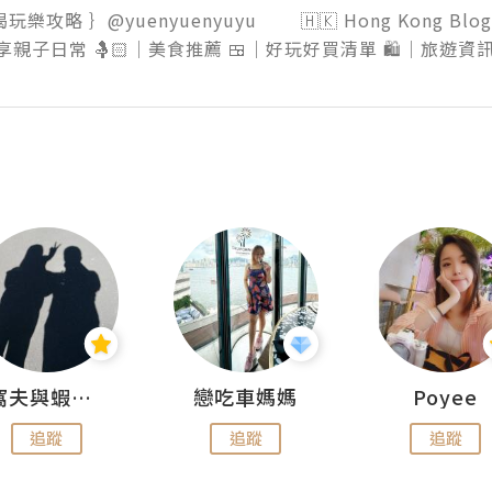
樂攻略 ｝@yuenyuenyuyu        🇭🇰 Hong Kong Blo
 分享親子日常 🤱🏻｜美食推薦 🍱｜好玩好買清單 🛍️｜旅遊資訊
窩夫與蝦子餅
戀吃車媽媽
Poyee
追蹤
追蹤
追蹤