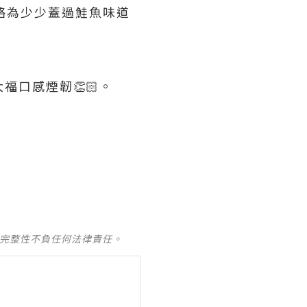
但略為少少蓋過鮭魚味道
福口感煙韌👏🏻。
及完整性不負任何法律責任。