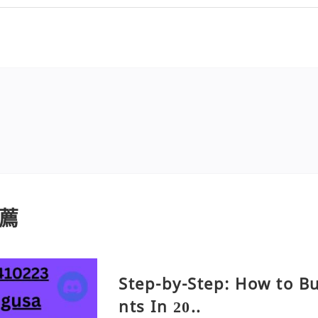
薦
Step-by-Step: How to B
nts In 20..