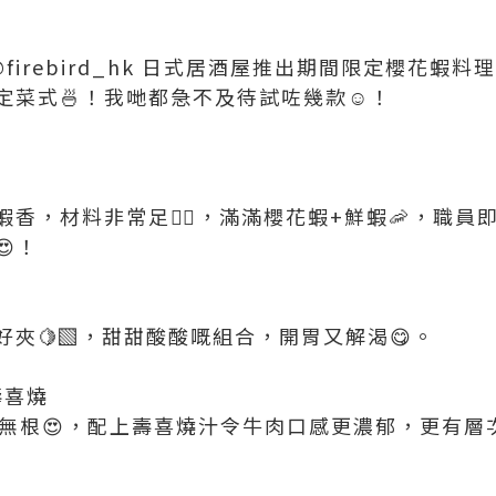
d @firebird_hk 日式居酒屋推出期間限定櫻花蝦
菜式🍜！我哋都急不及待試咗幾款☺️！
香，材料非常足👍🏻，滿滿櫻花蝦+鮮蝦🦐，職
！
夾🍋‍🟩，甜甜酸酸嘅組合，開胃又解渴😋。
壽喜燒
全無根😍，配上壽喜燒汁令牛肉口感更濃郁，更有層