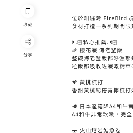
位於銅鑼灣 FireBir
收藏
食材打造一系列期間限定
🫷🏻私心推薦🫸🏻
🦐 櫻花蝦 海老釜飯
分享
整碗海老釜飯都好濃郁蝦
粒飯都吸收咗蝦嘅精華
🍹 黃桃梳打
香甜黃桃配搭青檸梳打好
🥩 日本產箱降A4和牛
A4和牛非常軟嫩，完
🍣 火山熔岩鮭魚卷