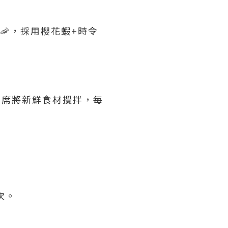
料理🦐，採用櫻花蝦+時令
員即席將新鮮食材攪拌，每
次。