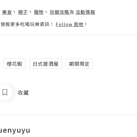
】
丶
美食
丶
親子
丶
寵物
丶
扮靚攻略
及
活動情報
p啦！發掘更多吃喝玩樂資訊！
Follow 我哋
！
櫻花蝦
日式居酒屋
期間限定
收藏
uenyuyu