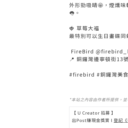
外形勁吸晴🤩，煙燻味
👅。
🍓 草莓大福
最特別可以生日畫碟同蠟
FireBird @firebird
📍 銅鑼灣邊寧頓街13
#firebird #銅鑼
*本站之內容由作者所提供，
【 U Creator 招募 】
出Post賺現金獎賞 l
登記《