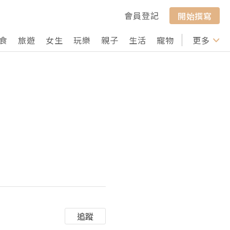
會員登記
開始撰寫
食
旅遊
女生
玩樂
親子
生活
寵物
行山
更多
打卡
追蹤