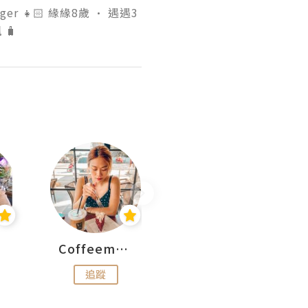
gger 👧🏻 緣緣8歲 • 遇遇3
 🧳
Coffeemeetjojo
艾華斯@鄭大小姐工房
追蹤
追蹤