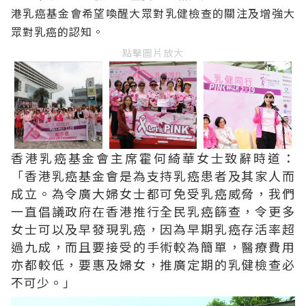
港乳癌基金會希望喚醒大眾對乳健檢
查
的關注及增強大
眾對乳癌的認知。
點擊圖片放大
香港乳癌基金會主席霍何綺華女士致辭時道：
「香港乳癌基金會
是
為支持乳癌患者
及其
家人
而
成立
。
為令廣大
婦
女士都可免受乳癌威脅，我
們
一直倡議政府
在
香港推行全民乳癌篩查，令更多
女士可以及早發現乳癌，因為早期乳癌存活率超
過九成，而且要接受
的
手術較為簡單，醫療費用
亦都較低，要惠及婦女，推廣定期
的
乳健檢查
必
不可少
。」