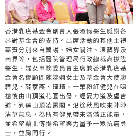
香港乳癌基金會創會人張淑儀醫生
感謝各
界對基金會的支持
。
出席活動的其他主禮
嘉賓分別來自醫護、婦女關注
、
演藝界及
商界等
，
包括醫院管理局行
政
總
裁高拔陞
醫生、婦女事務委員會主席
兼香
港
乳
癌
基
金會名譽顧問陳婉嫻女士
及
基金會大使廖
碧兒、薛家燕
、
琦琦
。
一眾粉紅健兒
在鳴
槍後
由山頂道花園出發，經夏力道及盧吉
道，到達山頂凌霄閣。沿途秋風吹來陣陣
清草氣息，為所有健兒帶來滿滿正能量，
並希望藉此傳揚希望與力量予一眾抗癌勇
士，
並
肩同行。