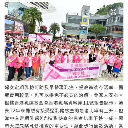
婦
女
定
期
乳檢可助
及早發現
乳
癌
，提高術後存
活
率，醫
療
費用較低，也可以避
免
不必要的治
療
，
令家人安心。
11
根據香港乳癌
基金會
香港乳癌
資
料
庫
號報
告顯示，過
12
去
年
來雖然有接
受
過乳健檢查的患者比率有上升，但
X
當中有
定期
乳
房
光造影檢查
的
患
者
比率
下跌
一成，
顯
示大眾
忽
略乳健檢查
的重
要
性
。藉此步行籌款活動，香