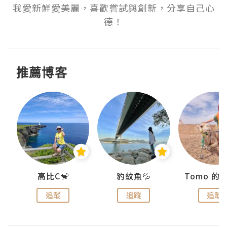
我愛新鮮愛美麗，喜歡嘗試與創新，分享自己心
德！
推薦博客
)
高比C🐒
豹紋魚💦
追蹤
追蹤
追蹤