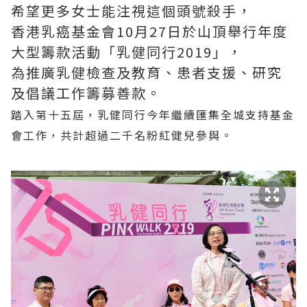
希望更多女士能注視這個頭號殺手，
香港乳癌基金會10月27日
於山頂舉行
年度
大型籌款活動「乳健同行
2019
」
，
為推廣乳健檢查及教育、患者支援、研究
及倡議工作籌募善款。
踏入第十五屆，乳健同行今年繼
續
匯集全城支
持
基
金
會
工作，
共計
超過二千名粉紅健兒參與
。