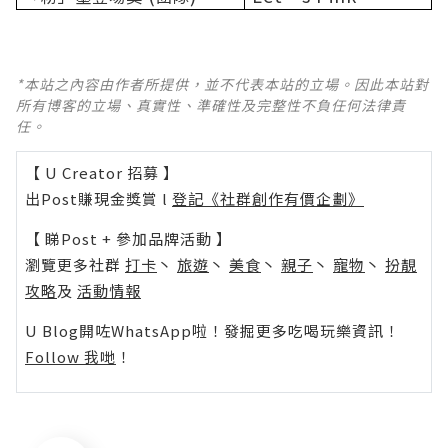
*本站之內容由作者所提供，並不代表本站的立場。因此本站對
所有博客的立場、真實性、準確性及完整性不負任何法律責
任。
【 U Creator 招募 】
出Post賺現金獎賞 l
登記《社群創作有價企劃》
【 睇Post + 參加品牌活動 】
瀏覽更多社群
打卡
丶
旅遊
丶
美食
丶
親子
丶
寵物
丶
扮靚
攻略
及
活動情報
U Blog開咗WhatsApp啦！發掘更多吃喝玩樂資訊！
Follow 我哋
！