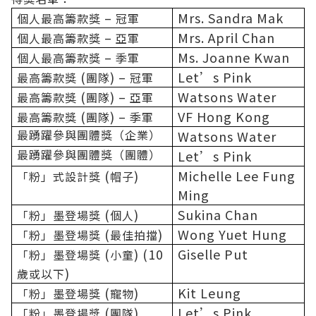
–
Mrs. Sandra Mak
個人最高籌款獎
冠軍
–
Mrs. April Chan
個人最高籌款獎
亞軍
–
Ms. Joanne Kwan
個人最高籌款獎
季軍
(
) –
Let’s Pink
最高籌款獎
團隊
冠軍
(
) –
Watsons Water
最高籌款獎
團隊
亞軍
(
) –
VF Hong Kong
最高籌款獎
團
隊
季軍
最踴躍參與團體獎
（企
業
）
Watsons Water
最踴躍參與團體獎
（團
體
）
Let’s Pink
(
)
Michelle Lee Fung
「粉」式設計獎
帽子
Ming
(
)
Sukina Chan
「粉」墨登場獎
個人
(
)
Wong Yuet Hung
「粉」墨登場獎
最佳拍擋
(
) (10
Giselle Put
「粉」墨登場獎
小童
)
歲或以下
(
)
Kit Leung
「粉」墨登場獎
寵物
(
)
Let’s Pink
「粉」墨登場獎
團隊