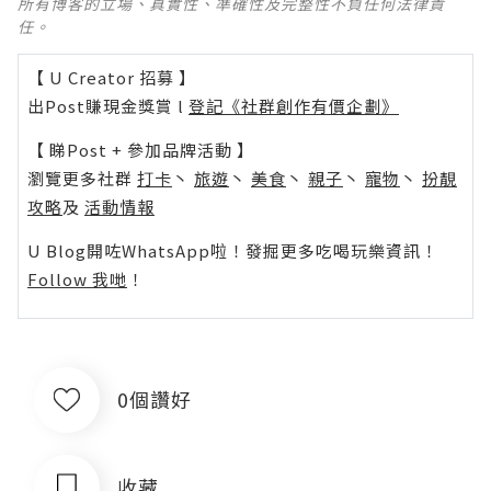
所有博客的立場、真實性、準確性及完整性不負任何法律責
任。
【 U Creator 招募 】
出Post賺現金獎賞 l
登記《社群創作有價企劃》
【 睇Post + 參加品牌活動 】
瀏覽更多社群
打卡
丶
旅遊
丶
美食
丶
親子
丶
寵物
丶
扮靚
攻略
及
活動情報
U Blog開咗WhatsApp啦！發掘更多吃喝玩樂資訊！
Follow 我哋
！
0個讚好
收藏