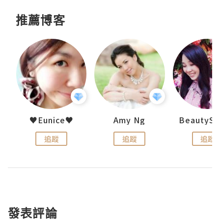
推薦博客
h 夏沫
♥Eunice♥
Amy Ng
追蹤
追蹤
追蹤
發表評論