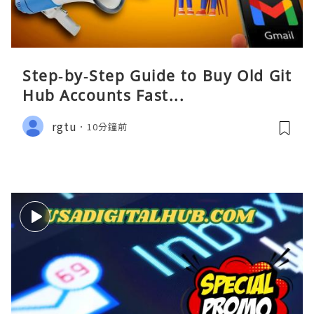
Step‑by‑Step Guide to Buy Old Git
Hub Accounts Fast...
rgtu
10分鐘前