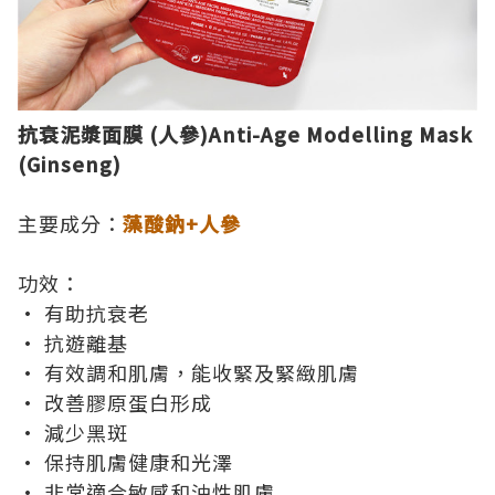
抗衰泥漿面膜
(
人參
)
An
ti-Age Modelling Mask
(
G
inseng)
主要成分：
藻酸鈉+人參
功效：
•
有助抗衰老
•
抗遊離基
•
有效調和肌膚，能收緊及緊緻肌膚
•
改善膠原蛋白形成
•
減少黑斑
•
保持肌膚健康和光澤
•
非常適合敏感和油性肌膚