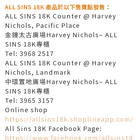
ALL SINS 18K 產品於以下售賣點發售
：
ALL SINS 18K Counter @ Harvey
Nichols, Pacific Place
金鐘太古廣場Harvey Nichols– ALL
SINS 18K專櫃
Tel: 3968 2517
ALL SINS 18K Counter @ Harvey
Nichols, Landmark
中環置地廣場Harvey Nichols– ALL
SINS 18K專櫃
Tel: 3965 3157
Online shop
https://allsins18k.shoplineapp.com/
All Sins 18K Facebook Page:
https://www.facebook.com/allsins18