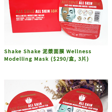
Shake Shake 泥漿面膜 Wellness
Modelling Mask ($290/盒, 3片)