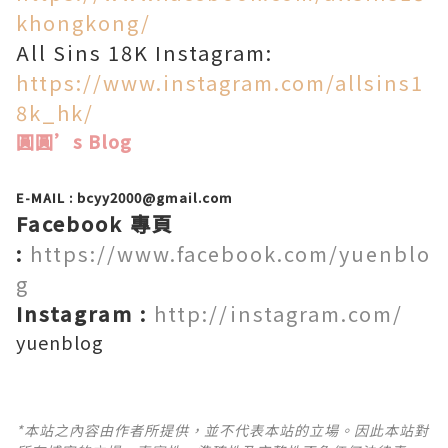
khongkong/
All Sins 18K Instagram:
https://www.instagram.com/allsins1
8k_hk/
圓圓’s Blog
E-MAIL : bcyy2000@gmail.com
Facebook 專頁
:
https://www.facebook.com/yuenblo
g
Instagram :
http://instagram.com/
yuenblog
*本站之內容由作者所提供，並不代表本站的立場。因此本站對