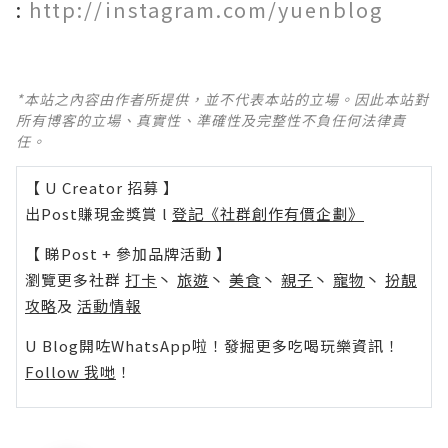
:
http://instagram.com/yuenblog
*本站之內容由作者所提供，並不代表本站的立場。因此本站對
所有博客的立場、真實性、準確性及完整性不負任何法律責
任。
【 U Creator 招募 】
出Post賺現金獎賞 l
登記《社群創作有價企劃》
【 睇Post + 參加品牌活動 】
瀏覽更多社群
打卡
丶
旅遊
丶
美食
丶
親子
丶
寵物
丶
扮靚
攻略
及
活動情報
U Blog開咗WhatsApp啦！發掘更多吃喝玩樂資訊！
Follow 我哋
！