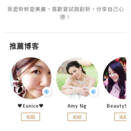
我愛新鮮愛美麗，喜歡嘗試與創新，分享自己心
德！
推薦博客
h 夏沫
♥Eunice♥
Amy Ng
追蹤
追蹤
追蹤