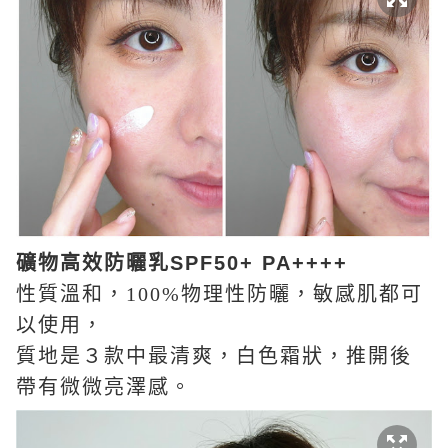
礦物高效防曬乳
SPF50+ PA++++
性質溫和，
100%
物理性防曬
，
敏感肌都可
以使用，
質地是３款中最清爽，白色霜狀，推開後
帶有微微亮澤感。