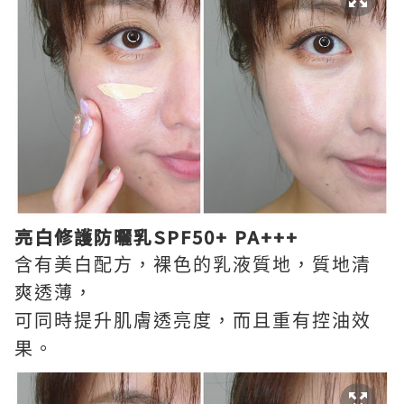
亮白修護防曬乳
SPF50+ PA+++
含有美白配方，裸色的乳液質地，
質地清
爽透薄
，
可
同時提升肌膚透亮度，而且重有控油效
果。